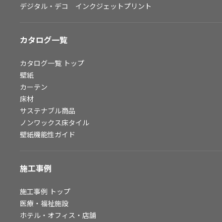
デジタル・デコ インクジェットプリント
お問い合わせ（一般のお客様）
サンプル・カタログ請求／お問い合わせ（ビジネスのお客様）
カタログ一覧
よくあるご質問
カタログ一覧
トップ
壁紙
カーテン
非住宅案件に関するお問い合わせ
床材
サステナブル商品
ノンワックス床タイル
事業紹介
壁紙機能性ガイド
インテリア事業
スペースソリューション事業
施工事例
オフィスソリューション事業
ファシリティソリューション事業
施工事例
トップ
医療・福祉施設
不動産投資開発事業
ホテル・オフィス・店舗