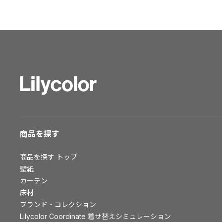
ショールーム トップ
東京ショールーム
大阪ショールーム
福岡ショールーム
横浜ショールーム
広島ショールーム
仙台ショールーム
札幌ショールーム
お客様サポート
商品を探す
お客様サポート トップ
商品を探す
トップ
資料ダウンロード
壁紙
画像ダウンロード
カーテン
床材
動画一覧
ブランド・コレクション
お手入れ便利帳
Lilycolor Coordinate 着せ替えシミュレーション
お役立ち資料