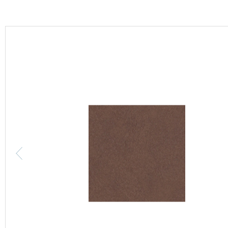
カーテン
床材
ブランド・コレクション
Lilycolor Coordinate 着せ替えシミュレーション
カタログ一覧
カタログ一覧 トップ
壁紙
カーテン
床材
サステナブル商品
ノンワックス床タイル
壁紙機能性ガイド