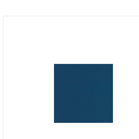
カーテン
床材
ブランド・コレクション
Lilycolor Coordinate 着せ替えシミュレーション
カタログ一覧
カタログ一覧 トップ
壁紙
カーテン
床材
サステナブル商品
ノンワックス床タイル
壁紙機能性ガイド