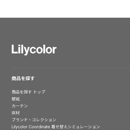
ショールーム トップ
東京ショールーム
大阪ショールーム
福岡ショールーム
横浜ショールーム
広島ショールーム
仙台ショールーム
札幌ショールーム
お客様サポート
商品を探す
お客様サポート トップ
商品を探す
トップ
資料ダウンロード
壁紙
画像ダウンロード
カーテン
床材
動画一覧
ブランド・コレクション
お手入れ便利帳
Lilycolor Coordinate 着せ替えシミュレーション
お役立ち資料