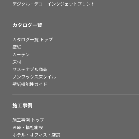
デジタル・デコ インクジェットプリント
お問い合わせ（一般のお客様）
サンプル・カタログ請求／お問い合わせ（ビジネスのお客様）
カタログ一覧
よくあるご質問
カタログ一覧
トップ
壁紙
カーテン
非住宅案件に関するお問い合わせ
床材
サステナブル商品
ノンワックス床タイル
事業紹介
壁紙機能性ガイド
インテリア事業
スペースソリューション事業
施工事例
オフィスソリューション事業
ファシリティソリューション事業
施工事例
トップ
医療・福祉施設
不動産投資開発事業
ホテル・オフィス・店舗