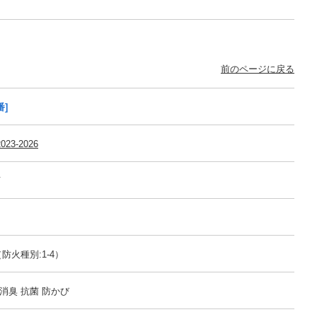
前のページに戻る
番]
023-2026
可
防火種別:1-4）
消臭 抗菌 防かび