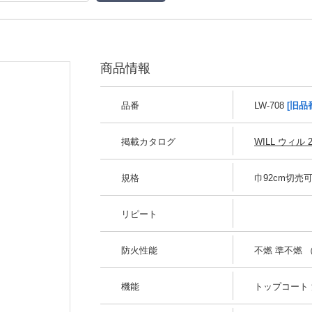
商品情報
品番
LW-708
[旧品
掲載カタログ
WILL ウィル 2
規格
巾92cm切売
リピート
防火性能
不燃 準不燃 （
機能
トップコート 