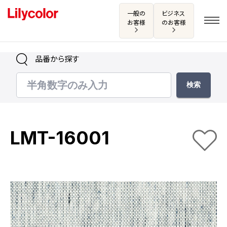
一般の
ビジネス
お客様
のお客様
品番から探す
ログイン・新規会員登録
サンプル・カタログ請求／お問い合わせ
LMT-16001
お気に入り
商品を探す
商品を探す トップ
カタログ一覧
壁紙