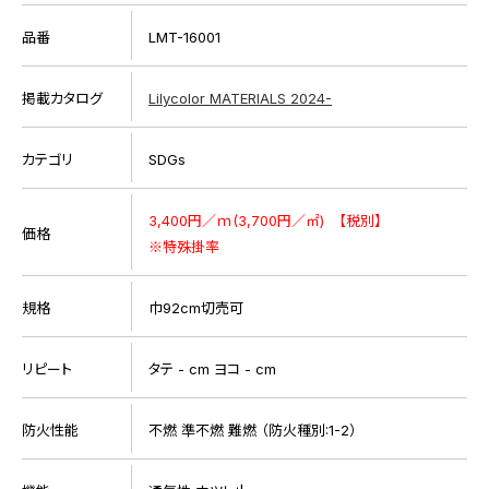
品番
LMT-16001
掲載カタログ
Lilycolor MATERIALS 2024-
カテゴリ
SDGs
3,400円／ｍ(3,700円／㎡) 【税別】
価格
※特殊掛率
規格
巾92cm切売可
リピート
タテ - cm ヨコ - cm
防火性能
不燃 準不燃 難燃 （防火種別:1-2）