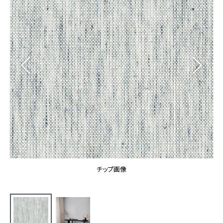
カーテン
カタログ一覧 トップ
床材
施工事例
壁紙
カーテン
ブランド・コレクション
施工事例 トップ
床材
Lilycolor Coordinate 着せ替えシミュレーション
リリカラノート
医療・福祉施設
ホテル・オフィス・店舗
サステナブル商品
モデルハウス
ノンワックス床タイル
ショールーム
新築戸建・マンション
壁紙機能性ガイド
ショールーム トップ
#リリカラのある暮らし
お客様サポート
東京ショールーム
大阪ショールーム
お客様サポート トップ
福岡ショールーム
チップ画像
よくあるご質問
資料ダウンロード
横浜ショールーム
画像ダウンロード
広島ショールーム
動画一覧
仙台ショールーム
非住宅案件に関するお問い合わせ
お手入れ便利帳
札幌ショールーム