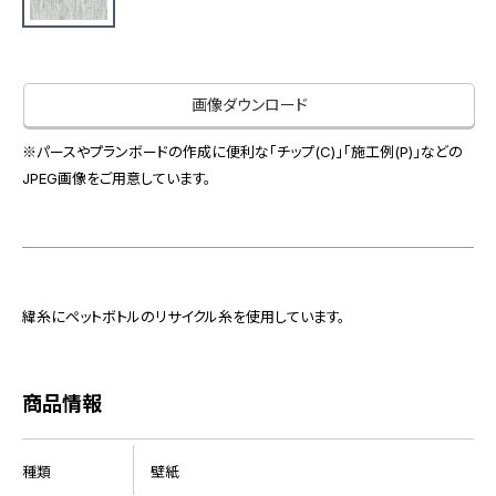
お役立ち資料
お問い合わせ（一般のお客様）
事業紹介
サンプル・カタログ請求／お問い合わせ（ビジネスのお客様）
インテリア事業
画像ダウンロード
会社情報
スペースソリューション事業
オフィスソリューション事業
※パースやプランボードの作成に便利な「チップ(C)」「施工例(P)」などの
会社情報
JPEG画像をご用意しています。
ファシリティソリューション事業
IR情報
不動産投資開発事業
採用情報
緯糸にペットボトルのリサイクル糸を使用しています。
お知らせ
プライバシーポリシー
サイトマップ
関連団体リンク集
商品情報
EN
CN
種類
壁紙