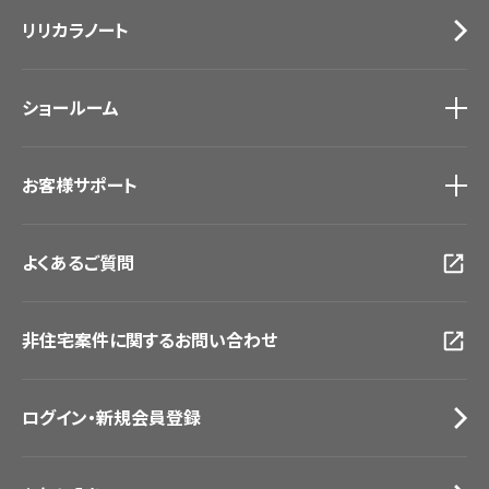
施工事例
トップ
床材
デジタル・デコ インクジェットプリント
リリカラノート
医療・福祉施設
サステナブル商品
ホテル・オフィス・店舗
ノンワックス床タイル
モデルハウス
壁紙機能性ガイド
ショールーム
新築戸建・マンション
#リリカラのある暮らし
ショールーム
トップ
お客様サポート
東京ショールーム
大阪ショールーム
お客様サポート
トップ
福岡ショールーム
よくあるご質問
資料ダウンロード
横浜ショールーム
画像ダウンロード
広島ショールーム
動画一覧
仙台ショールーム
非住宅案件に関するお問い合わせ
お手入れ便利帳
札幌ショールーム
お役立ち資料
お問い合わせ（一般のお客様）
ログイン・新規会員登録
サンプル・カタログ請求／お問い合わせ（ビジネスのお客様）