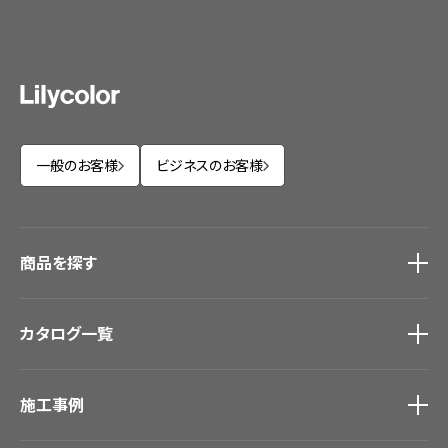
一般のお客様
ビジネスのお客様
商品を探す
商品を探す
トップ
カタログ一覧
壁紙
カーテン
カタログ一覧
トップ
床材
施工事例
壁紙
ブランド・コレクション
カーテン
Lilycolor Coordinate 着せ替えシミュレーション