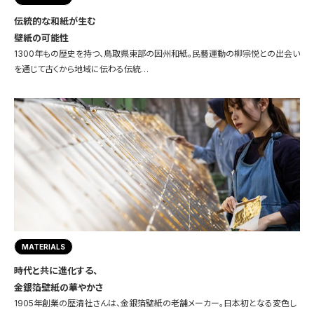
伝統的な和紙が生む
壁紙の可能性
1300年もの歴史を持つ、鳥取県東部の因州和紙。民藝運動の柳宗悦との出会い
を通じて古くから地域に伝わる伝統…
MATERIALS
時代と共に進化する、
金銀箔壁紙の華やかさ
1905年創業の歴清社さんは、金銀箔壁紙の老舗メーカー。日本初となる変色し