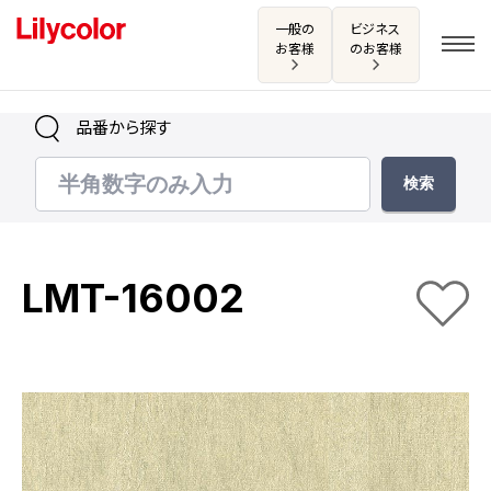
一般の
ビジネス
お客様
のお客様
品番から探す
ログイン・新規会員登録
サンプル・カタログ請求／お問い合わせ
LMT-16002
お気に入り
商品を探す
商品を探す トップ
カタログ一覧
壁紙