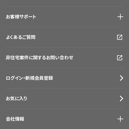
#リリカラのある暮らし
ショールーム
トップ
お客様サポート
東京ショールーム
大阪ショールーム
お客様サポート
トップ
福岡ショールーム
よくあるご質問
資料ダウンロード
横浜ショールーム
画像ダウンロード
広島ショールーム
動画一覧
仙台ショールーム
非住宅案件に関するお問い合わせ
お手入れ便利帳
札幌ショールーム
お役立ち資料
お問い合わせ（一般のお客様）
ログイン・新規会員登録
サンプル・カタログ請求／お問い合わせ（ビジネスのお客様）
お気に入り
会社情報