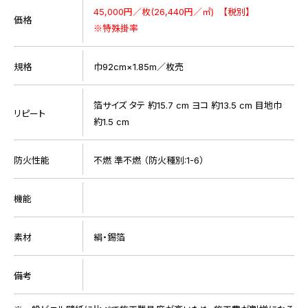
45,000円／枚(26,440円／㎡) 【税別】
価格
※特殊掛率
規格
巾92cm×1.85m／枚売
箔サイズ タテ 約15.7 cm ヨコ 約13.5 cm 目地巾
リピート
約1.5 cm
防火性能
不燃 準不燃 （防火種別:1-6）
機能
素材
絹・錫箔
備考