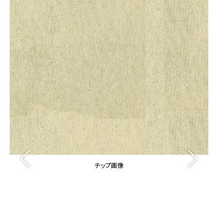
カーテン
カタログ一覧 トップ
床材
施工事例
壁紙
カーテン
ブランド・コレクション
施工事例 トップ
床材
Lilycolor Coordinate 着せ替えシミュレーション
リリカラノート
医療・福祉施設
ホテル・オフィス・店舗
サステナブル商品
モデルハウス
ノンワックス床タイル
ショールーム
新築戸建・マンション
壁紙機能性ガイド
ショールーム トップ
#リリカラのある暮らし
お客様サポート
東京ショールーム
大阪ショールーム
お客様サポート トップ
福岡ショールーム
チップ画像
よくあるご質問
資料ダウンロード
横浜ショールーム
画像ダウンロード
広島ショールーム
動画一覧
仙台ショールーム
非住宅案件に関するお問い合わせ
お手入れ便利帳
札幌ショールーム