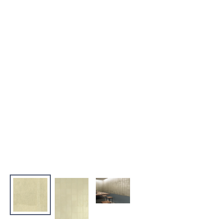
お役立ち資料
お問い合わせ（一般のお客様）
事業紹介
サンプル・カタログ請求／お問い合わせ（ビジネスのお客様）
インテリア事業
会社情報
スペースソリューション事業
オフィスソリューション事業
会社情報
ファシリティソリューション事業
IR情報
不動産投資開発事業
採用情報
お知らせ
プライバシーポリシー
サイトマップ
関連団体リンク集
EN
CN