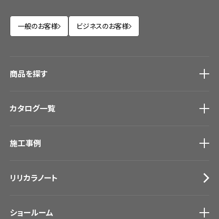
一般のお客様
ビジネスのお客様
商品を探す
商品を探す
トップ
カタログ一覧
壁紙
カーテン
カタログ一覧
トップ
床材
施工事例
壁紙
ブランド・コレクション
カーテン
Lilycolor Coordinate 着せ替えシミュレーション
施工事例
トップ
床材
デジタル・デコ インクジェットプリント
リリカラノート
医療・福祉施設
サステナブル商品
ホテル・オフィス・店舗
ノンワックス床タイル
モデルハウス
壁紙機能性ガイド
ショールーム
新築戸建・マンション