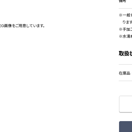
備考
一般
りま
PEG画像をご用意しています。
手加
水濡
取扱
在庫品 (