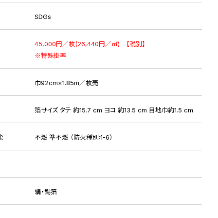
リ
SDGs
45,000円／枚(26,440円／㎡) 【税別】
※特殊掛率
巾92cm×1.85m／枚売
ト
箔サイズ タテ 約15.7 cm ヨコ 約13.5 cm 目地巾約1.5 cm
能
不燃 準不燃 （防火種別:1-6）
絹・錫箔