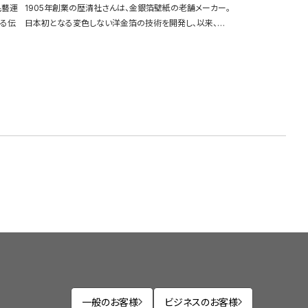
民藝運
1905年創業の歴清社さんは、金銀箔壁紙の老舗メーカー。
わる伝
日本初となる変色しない洋金箔の技術を開発し、以来、…
一般のお客様
ビジネスのお客様