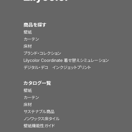
商品を探す
壁紙
カーテン
床材
ブランド・コレクション
Lilycolor Coordinate 着せ替えシミュレーション
デジタル・デコ インクジェットプリント
カタログ一覧
壁紙
カーテン
床材
サステナブル商品
ノンワックス床タイル
壁紙機能性ガイド