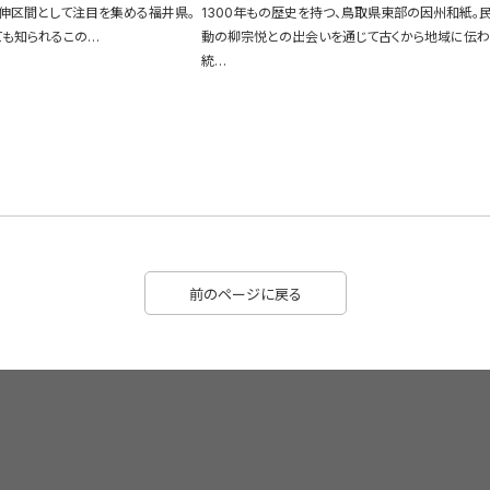
伸区間として注目を集める福井県。
1300年もの歴史を持つ、鳥取県東部の因州和紙。
ても知られるこの…
動の柳宗悦との出会いを通じて古くから地域に伝
統…
前のページに戻る