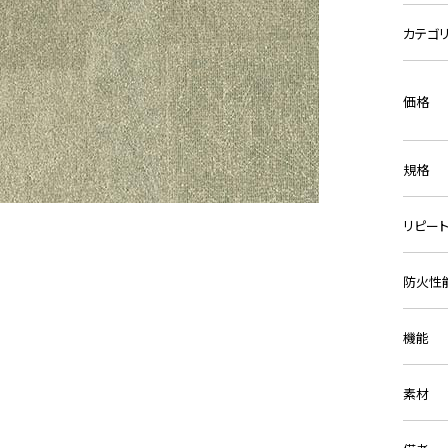
カテゴ
価格
規格
リピー
防火性
機能
素材