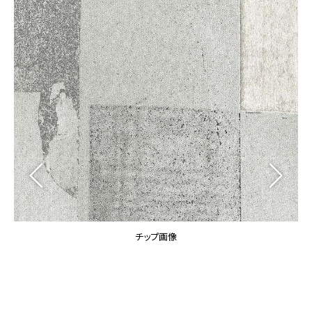
カーテン
カタログ一覧 トップ
床材
施工事例
壁紙
カーテン
ブランド・コレクション
施工事例 トップ
床材
Lilycolor Coordinate 着せ替えシミュレーション
リリカラノート
医療・福祉施設
ホテル・オフィス・店舗
サステナブル商品
モデルハウス
ノンワックス床タイル
ショールーム
新築戸建・マンション
壁紙機能性ガイド
ショールーム トップ
#リリカラのある暮らし
お客様サポート
東京ショールーム
大阪ショールーム
お客様サポート トップ
福岡ショールーム
チップ画像
よくあるご質問
資料ダウンロード
横浜ショールーム
画像ダウンロード
広島ショールーム
動画一覧
仙台ショールーム
非住宅案件に関するお問い合わせ
お手入れ便利帳
札幌ショールーム