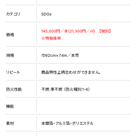
カテゴリ
SDGs
145,000円／本(21,300円／㎡) 【税別】
価格
※特殊掛率
規格
巾92cm×7.4m／本売
リピート
商品特性上柄合わせができません。
防火性能
不燃 準不燃 （防火種別:1-6）
機能
素材
本銀箔・アルミ箔・ポリエステル