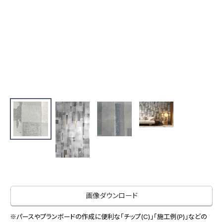
お役立ち資料
お問い合わせ（一般のお客様）
事業紹介
サンプル・カタログ請求／お問い合わせ（ビジネスのお客様）
インテリア事業
会社情報
スペースソリューション事業
オフィスソリューション事業
会社情報
ファシリティソリューション事業
IR情報
不動産投資開発事業
採用情報
お知らせ
プライバシーポリシー
サイトマップ
関連団体リンク集
画像ダウンロード
EN
CN
※パースやプランボードの作成に便利な「チップ(C)」「施工例(P)」などの