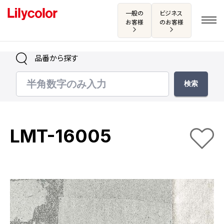
一般の
ビジネス
お客様
のお客様
品番から探す
ログイン・新規会員登録
サンプル・カタログ請求／お問い合わせ
LMT-16005
お気に入り
商品を探す
商品を探す トップ
カタログ一覧
壁紙