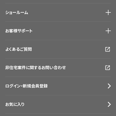
ホテル・オフィス・店舗
ノンワックス床タイル
モデルハウス
壁紙機能性ガイド
ショールーム
新築戸建・マンション
#リリカラのある暮らし
ショールーム
トップ
お客様サポート
東京ショールーム
大阪ショールーム
お客様サポート
トップ
福岡ショールーム
よくあるご質問
資料ダウンロード
横浜ショールーム
画像ダウンロード
広島ショールーム
動画一覧
仙台ショールーム
非住宅案件に関するお問い合わせ
お手入れ便利帳
札幌ショールーム
お役立ち資料
お問い合わせ（一般のお客様）
ログイン・新規会員登録
サンプル・カタログ請求／お問い合わせ（ビジネスのお客様）
お気に入り