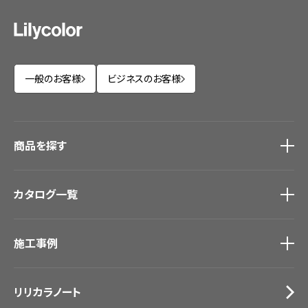
一般のお客様
ビジネスのお客様
商品を探す
商品を探す
トップ
カタログ一覧
壁紙
カーテン
カタログ一覧
トップ
床材
施工事例
壁紙
ブランド・コレクション
カーテン
Lilycolor Coordinate 着せ替えシミュレーション
施工事例
トップ
床材
デジタル・デコ インクジェットプリント
リリカラノート
医療・福祉施設
サステナブル商品