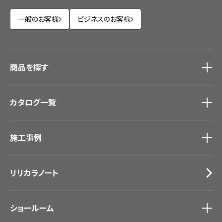
一般のお客様
ビジネスのお客様
商品を探す
商品を探す
トップ
カタログ一覧
壁紙
カーテン
カタログ一覧
トップ
床材
施工事例
壁紙
ブランド・コレクション
カーテン
Lilycolor Coordinate 着せ替えシミュレーション
施工事例
トップ
床材
デジタル・デコ インクジェットプリント
リリカラノート
医療・福祉施設
サステナブル商品
ホテル・オフィス・店舗
ノンワックス床タイル
モデルハウス
壁紙機能性ガイド
ショールーム
新築戸建・マンション
#リリカラのある暮らし