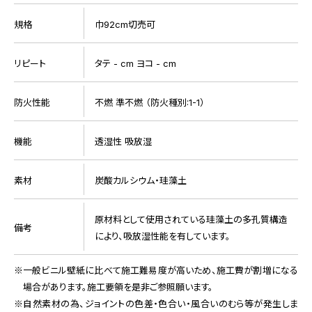
規格
巾92cm切売可
リピート
タテ - cm ヨコ - cm
防火性能
不燃 準不燃 （防火種別:1-1）
機能
透湿性 吸放湿
素材
炭酸カルシウム・珪藻土
原材料として使用されている珪藻土の多孔質構造
備考
により、吸放湿性能を有しています。
一般ビニル壁紙に比べて施工難易度が高いため、施工費が割増になる
場合があります。施工要領を是非ご参照願います。
自然素材の為、ジョイントの色差・色合い・風合いのむら等が発生しま