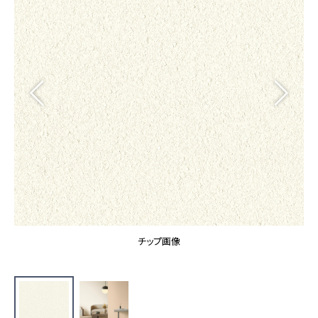
カーテン
カタログ一覧 トップ
床材
施工事例
壁紙
カーテン
ブランド・コレクション
施工事例 トップ
床材
Lilycolor Coordinate 着せ替えシミュレーション
リリカラノート
医療・福祉施設
ホテル・オフィス・店舗
サステナブル商品
モデルハウス
ノンワックス床タイル
ショールーム
新築戸建・マンション
壁紙機能性ガイド
ショールーム トップ
#リリカラのある暮らし
お客様サポート
東京ショールーム
大阪ショールーム
お客様サポート トップ
福岡ショールーム
チップ画像
よくあるご質問
資料ダウンロード
横浜ショールーム
画像ダウンロード
広島ショールーム
動画一覧
仙台ショールーム
非住宅案件に関するお問い合わせ
お手入れ便利帳
札幌ショールーム