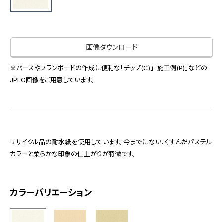
お役立ち資料
お問い合わせ（一般のお客様）
事業紹介
サンプル・カタログ請求／お問い合わせ（ビジネスのお客様）
インテリア事業
画像ダウンロード
会社情報
スペースソリューション事業
オフィスソリューション事業
※パースやプランボードの作成に便利な「チップ(C)」「施工例(P)」などの
会社情報
JPEG画像をご用意しています。
ファシリティソリューション事業
IR情報
不動産投資開発事業
採用情報
リサイクル品の耐水紙を使用しています。今までにない、くすんだパステル
お知らせ
プライバシーポリシー
サイトマップ
関連団体リンク集
カラーと柔らかな印象の仕上がりが特徴です。
カラーバリエーション
EN
CN