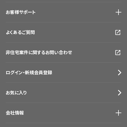
ショールーム
トップ
お客様サポート
東京ショールーム
大阪ショールーム
お客様サポート
トップ
福岡ショールーム
よくあるご質問
資料ダウンロード
横浜ショールーム
画像ダウンロード
広島ショールーム
動画一覧
仙台ショールーム
非住宅案件に関するお問い合わせ
お手入れ便利帳
札幌ショールーム
お役立ち資料
お問い合わせ（一般のお客様）
ログイン・新規会員登録
サンプル・カタログ請求／お問い合わせ（ビジネスのお客様）
お気に入り
会社情報
会社情報