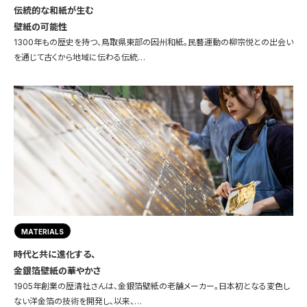
伝統的な和紙が生む
壁紙の可能性
1300年もの歴史を持つ、鳥取県東部の因州和紙。民藝運動の柳宗悦との出会い
を通じて古くから地域に伝わる伝統…
MATERIALS
時代と共に進化する、
金銀箔壁紙の華やかさ
1905年創業の歴清社さんは、金銀箔壁紙の老舗メーカー。日本初となる変色し
ない洋金箔の技術を開発し、以来、…