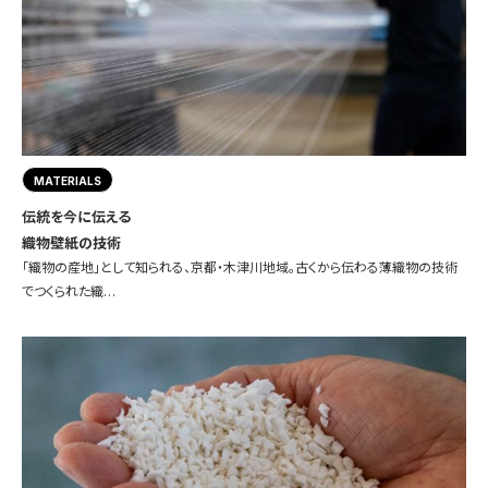
MATERIALS
伝統を今に伝える
織物壁紙の技術
「織物の産地」として知られる、京都・木津川地域。古くから伝わる薄織物の技術
でつくられた織…