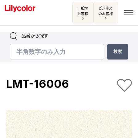
一般の
ビジネス
お客様
のお客様
品番から探す
ログイン・新規会員登録
サンプル・カタログ請求／お問い合わせ
LMT-16006
お気に入り
商品を探す
商品を探す トップ
カタログ一覧
壁紙