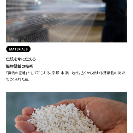
MATERIALS
伝統を今に伝える
織物壁紙の技術
「織物の産地」として知られる、京都・木津川地域。古くから伝わる薄織物の技術
でつくられた織…