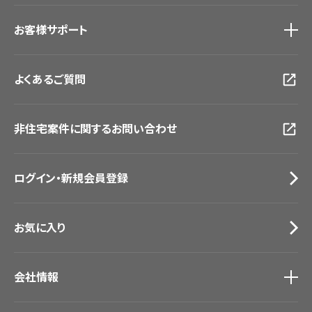
ショールーム
トップ
お客様サポート
東京ショールーム
大阪ショールーム
お客様サポート
トップ
福岡ショールーム
よくあるご質問
資料ダウンロード
横浜ショールーム
画像ダウンロード
広島ショールーム
動画一覧
仙台ショールーム
非住宅案件に関するお問い合わせ
お手入れ便利帳
札幌ショールーム
お役立ち資料
お問い合わせ（一般のお客様）
ログイン・新規会員登録
サンプル・カタログ請求／お問い合わせ（ビジネスのお客様）
お気に入り
会社情報
会社情報