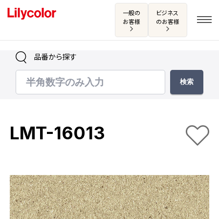
一般の
ビジネス
お客様
のお客様
品番から探す
ログイン・新規会員登録
サンプル・カタログ請求／お問い合わせ
LMT-16013
お気に入り
商品を探す
商品を探す トップ
カタログ一覧
壁紙