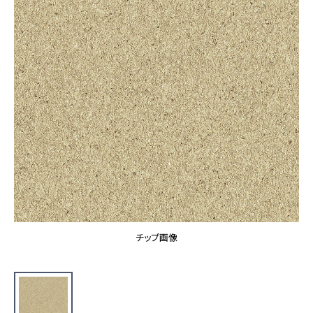
カーテン
カタログ一覧 トップ
床材
施工事例
壁紙
カーテン
ブランド・コレクション
施工事例 トップ
床材
Lilycolor Coordinate 着せ替えシミュレーション
リリカラノート
医療・福祉施設
ホテル・オフィス・店舗
サステナブル商品
モデルハウス
ノンワックス床タイル
ショールーム
新築戸建・マンション
壁紙機能性ガイド
ショールーム トップ
#リリカラのある暮らし
お客様サポート
東京ショールーム
大阪ショールーム
お客様サポート トップ
福岡ショールーム
チップ画像
よくあるご質問
資料ダウンロード
横浜ショールーム
画像ダウンロード
広島ショールーム
動画一覧
仙台ショールーム
非住宅案件に関するお問い合わせ
お手入れ便利帳
札幌ショールーム