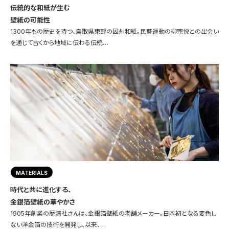
伝統的な和紙が生む
壁紙の可能性
1300年もの歴史を持つ、鳥取県東部の因州和紙。民藝運動の柳宗悦との出会い
を通じて古くから地域に伝わる伝統…
MATERIALS
時代と共に進化する、
金銀箔壁紙の華やかさ
1905年創業の歴清社さんは、金銀箔壁紙の老舗メーカー。日本初となる変色し
ない洋金箔の技術を開発し、以来、…