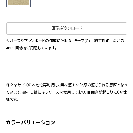
お役立ち資料
お問い合わせ（一般のお客様）
事業紹介
サンプル・カタログ請求／お問い合わせ（ビジネスのお客様）
インテリア事業
画像ダウンロード
会社情報
スペースソリューション事業
オフィスソリューション事業
※パースやプランボードの作成に便利な「チップ(C)」「施工例(P)」などの
会社情報
JPEG画像をご用意しています。
ファシリティソリューション事業
IR情報
不動産投資開発事業
採用情報
様々なサイズの木粉を再利用し、素材感や立体感の感じられる意匠となっ
お知らせ
プライバシーポリシー
サイトマップ
関連団体リンク集
ています。裏打ち紙にはフリースを使用しており、目開きが起こりにくい仕
様です。
EN
CN
カラーバリエーション