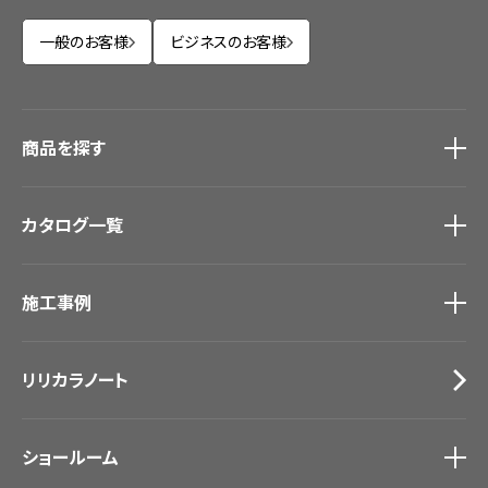
一般のお客様
ビジネスのお客様
商品を探す
商品を探す
トップ
カタログ一覧
壁紙
カーテン
カタログ一覧
トップ
床材
施工事例
壁紙
ブランド・コレクション
カーテン
Lilycolor Coordinate 着せ替えシミュレーション
施工事例
トップ
床材
デジタル・デコ インクジェットプリント
リリカラノート
医療・福祉施設
サステナブル商品
ホテル・オフィス・店舗
ノンワックス床タイル
モデルハウス
壁紙機能性ガイド
ショールーム
新築戸建・マンション
#リリカラのある暮らし