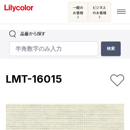
一般の
ビジネス
お客様
のお客様
品番から探す
ログイン・新規会員登録
サンプル・カタログ請求／お問い合わせ
LMT-16015
お気に入り
商品を探す
商品を探す トップ
カタログ一覧
壁紙