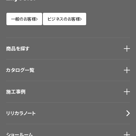
一般のお客様
ビジネスのお客様
商品を探す
商品を探す
トップ
カタログ一覧
壁紙
カーテン
カタログ一覧
トップ
床材
施工事例
壁紙
ブランド・コレクション
カーテン
Lilycolor Coordinate 着せ替えシミュレーション
施工事例
トップ
床材
デジタル・デコ インクジェットプリント
リリカラノート
医療・福祉施設
サステナブル商品
ホテル・オフィス・店舗
ノンワックス床タイル
モデルハウス
壁紙機能性ガイド
ショールーム
新築戸建・マンション