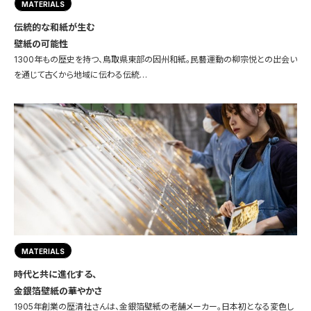
MATERIALS
伝統的な和紙が生む
壁紙の可能性
1300年もの歴史を持つ、鳥取県東部の因州和紙。民藝運動の柳宗悦との出会い
を通じて古くから地域に伝わる伝統…
MATERIALS
時代と共に進化する、
金銀箔壁紙の華やかさ
1905年創業の歴清社さんは、金銀箔壁紙の老舗メーカー。日本初となる変色し