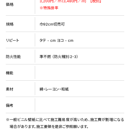
3,200円／ｍ(3,480円／㎡) 【税別】
価格
※特殊掛率
規格
巾92cm切売可
リピート
タテ - cm ヨコ - cm
防火性能
準不燃 （防火種別:2-3）
機能
素材
綿・レーヨン・和紙
備考
一般ビニル壁紙に比べて施工難易度が高いため、施工費が割増になる
場合があります。施工要領を是非ご参照願います。