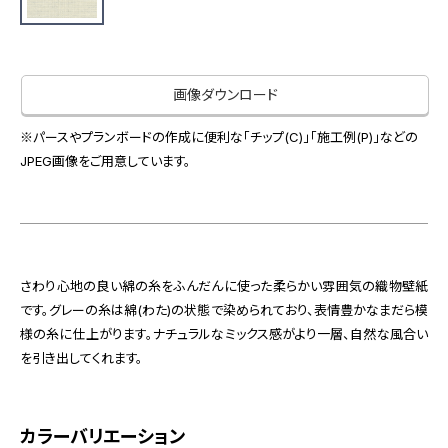
お役立ち資料
お問い合わせ（一般のお客様）
事業紹介
サンプル・カタログ請求／お問い合わせ（ビジネスのお客様）
インテリア事業
画像ダウンロード
会社情報
スペースソリューション事業
オフィスソリューション事業
※パースやプランボードの作成に便利な「チップ(C)」「施工例(P)」などの
会社情報
JPEG画像をご用意しています。
ファシリティソリューション事業
IR情報
不動産投資開発事業
採用情報
さわり心地の良い綿の糸をふんだんに使った柔らかい雰囲気の織物壁紙
お知らせ
プライバシーポリシー
サイトマップ
関連団体リンク集
です。グレーの糸は綿(わた)の状態で染められており、表情豊かなまだら模
様の糸に仕上がります。ナチュラルなミックス感がより一層、自然な風合い
を引き出してくれます。
EN
CN
カラーバリエーション