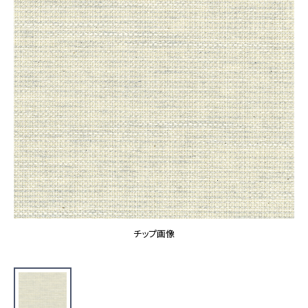
カーテン
カタログ一覧 トップ
床材
施工事例
壁紙
カーテン
ブランド・コレクション
施工事例 トップ
床材
Lilycolor Coordinate 着せ替えシミュレーション
リリカラノート
医療・福祉施設
ホテル・オフィス・店舗
サステナブル商品
モデルハウス
ノンワックス床タイル
ショールーム
新築戸建・マンション
壁紙機能性ガイド
ショールーム トップ
#リリカラのある暮らし
お客様サポート
東京ショールーム
大阪ショールーム
お客様サポート トップ
福岡ショールーム
チップ画像
よくあるご質問
資料ダウンロード
横浜ショールーム
画像ダウンロード
広島ショールーム
動画一覧
仙台ショールーム
非住宅案件に関するお問い合わせ
お手入れ便利帳
札幌ショールーム