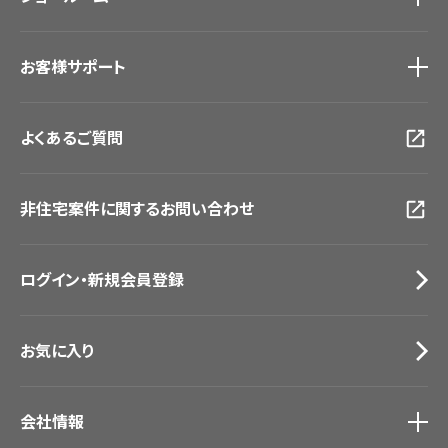
#リリカラのある暮らし
ショールーム
トップ
お客様サポート
東京ショールーム
大阪ショールーム
お客様サポート
トップ
福岡ショールーム
よくあるご質問
資料ダウンロード
横浜ショールーム
画像ダウンロード
広島ショールーム
動画一覧
仙台ショールーム
非住宅案件に関するお問い合わせ
お手入れ便利帳
札幌ショールーム
お役立ち資料
お問い合わせ（一般のお客様）
ログイン・新規会員登録
サンプル・カタログ請求／お問い合わせ（ビジネスのお客様）
お気に入り
会社情報