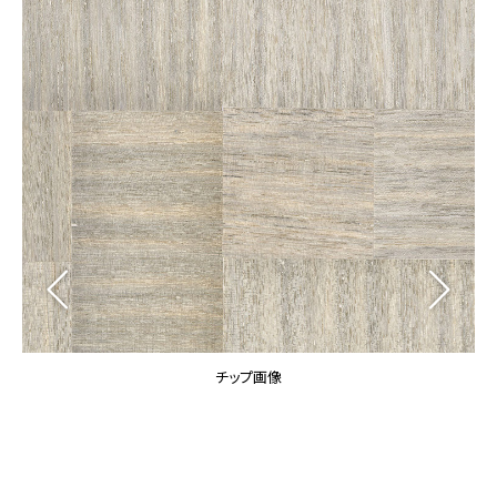
カーテン
カタログ一覧 トップ
床材
施工事例
壁紙
カーテン
ブランド・コレクション
施工事例 トップ
床材
Lilycolor Coordinate 着せ替えシミュレーション
リリカラノート
医療・福祉施設
ホテル・オフィス・店舗
サステナブル商品
モデルハウス
ノンワックス床タイル
ショールーム
新築戸建・マンション
壁紙機能性ガイド
ショールーム トップ
#リリカラのある暮らし
お客様サポート
東京ショールーム
大阪ショールーム
お客様サポート トップ
福岡ショールーム
チップ画像
よくあるご質問
資料ダウンロード
横浜ショールーム
画像ダウンロード
広島ショールーム
動画一覧
仙台ショールーム
非住宅案件に関するお問い合わせ
お手入れ便利帳
札幌ショールーム