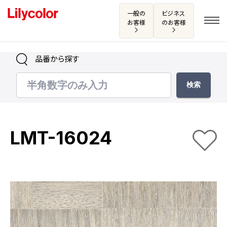
一般の
ビジネス
お客様
のお客様
品番から探す
ログイン・新規会員登録
サンプル・カタログ請求／お問い合わせ
LMT-16024
お気に入り
商品を探す
商品を探す トップ
カタログ一覧
壁紙