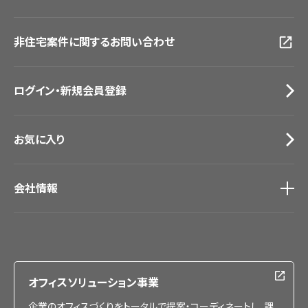
画像ダウンロード
広島ショールーム
動画一覧
仙台ショールーム
非住宅案件に関するお問い合わせ
お手入れ便利帳
札幌ショールーム
お役立ち資料
お問い合わせ（一般のお客様）
ログイン・新規会員登録
サンプル・カタログ請求／お問い合わせ（ビジネスのお客様）
お気に入り
会社情報
会社情報
IR情報
採用情報
オフィスソリューション事業
企業のオフィスづくりをトータルで提案・コーディネートし、課