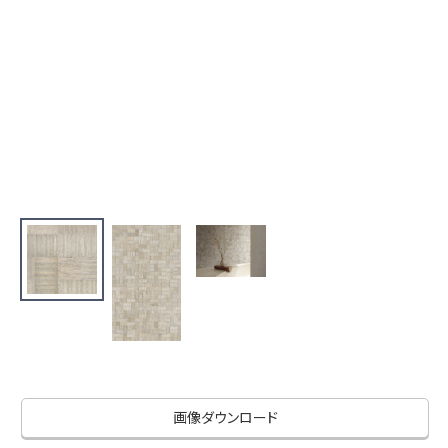
お役立ち資料
お問い合わせ（一般のお客様）
事業紹介
サンプル・カタログ請求／お問い合わせ（ビジネスのお客様）
インテリア事業
会社情報
スペースソリューション事業
オフィスソリューション事業
会社情報
ファシリティソリューション事業
IR情報
不動産投資開発事業
採用情報
お知らせ
プライバシーポリシー
サイトマップ
関連団体リンク集
EN
CN
画像ダウンロード