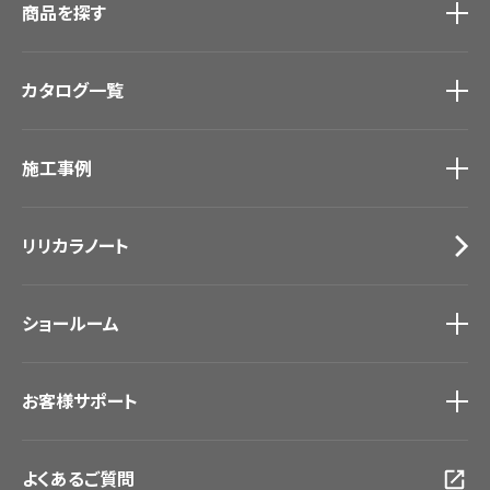
商品を探す
商品を探す
トップ
カタログ一覧
壁紙
カーテン
カタログ一覧
トップ
床材
施工事例
壁紙
ブランド・コレクション
カーテン
Lilycolor Coordinate 着せ替えシミュレーション
施工事例
トップ
床材
デジタル・デコ インクジェットプリント
リリカラノート
医療・福祉施設
サステナブル商品
ホテル・オフィス・店舗
ノンワックス床タイル
モデルハウス
壁紙機能性ガイド
ショールーム
新築戸建・マンション
#リリカラのある暮らし
ショールーム
トップ
お客様サポート
東京ショールーム
大阪ショールーム
お客様サポート
トップ
福岡ショールーム
よくあるご質問
資料ダウンロード
横浜ショールーム