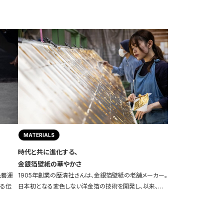
MATERIALS
時代と共に進化する、
金銀箔壁紙の華やかさ
民藝運
1905年創業の歴清社さんは、金銀箔壁紙の老舗メーカー。
わる伝
日本初となる変色しない洋金箔の技術を開発し、以来、…