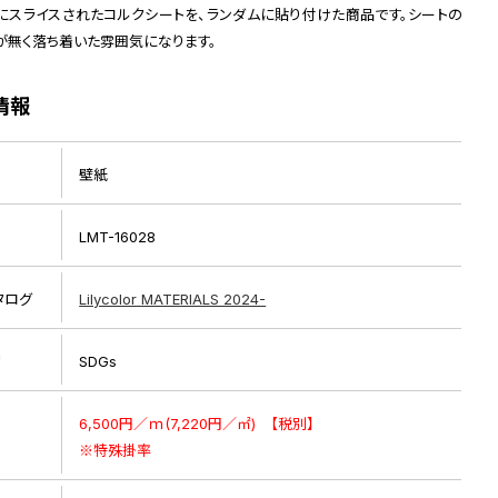
にスライスされたコルクシートを、ランダムに貼り付けた商品です。シートの
が無く落ち着いた雰囲気になります。
情報
壁紙
LMT-16028
タログ
Lilycolor MATERIALS 2024-
リ
SDGs
6,500円／ｍ(7,220円／㎡) 【税別】
※特殊掛率