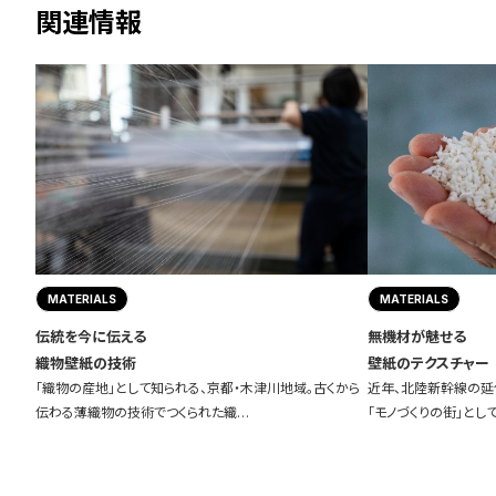
関連情報
MATERIALS
MATERIALS
伝統を今に伝える
無機材が魅せる
織物壁紙の技術
壁紙のテクスチャー
「織物の産地」として知られる、京都・木津川地域。古くから
近年、北陸新幹線の延
伝わる薄織物の技術でつくられた織…
「モノづくりの街」とし