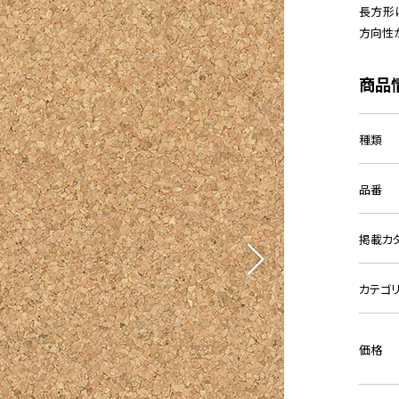
長方形
方向性
商品
種類
品番
掲載カ
カテゴ
価格