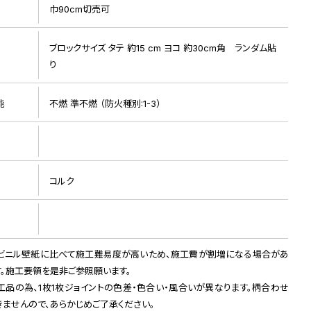
巾90cm切売可
施工例画像 1
ブロックサイズ タテ 約15 cm ヨコ 約30cm角 ランダム貼
ト
り
能
不燃 準不燃 （防火種別:1-3）
コルク
ビニル壁紙に比べて施工難易度が高いため、施工費が割増になる場合があ
す。施工要領を是非ご参照願います。
工品の為、1枚1枚ジョイントの色差・色合い・風合いが異なります。柄合わせ
きませんので、あらかじめご了承ください。