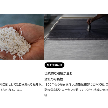
MATERIALS
伝統的な和紙が生む
壁紙の可能性
伸区間として注目を集める福井県。
1300年もの歴史を持つ、鳥取県東部の因州和紙。
ても知られるこの…
動の柳宗悦との出会いを通じて古くから地域に伝
統…