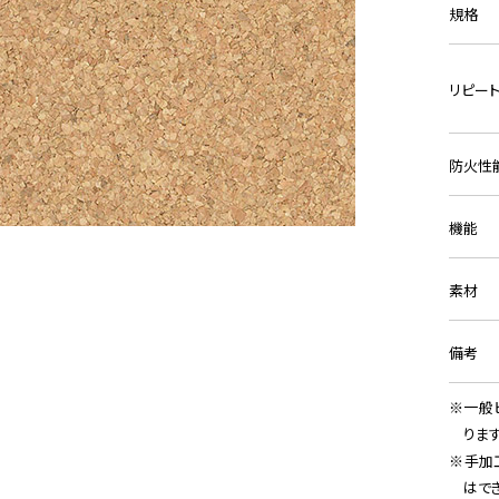
規格
リピー
防火性
機能
素材
備考
一般
りま
手加
はで