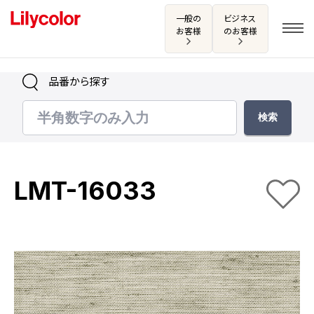
一般の
ビジネス
お客様
のお客様
品番から探す
ログイン・新規会員登録
サンプル・カタログ請求／お問い合わせ
LMT-16033
お気に入り
商品を探す
商品を探す トップ
カタログ一覧
壁紙