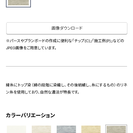
お役立ち資料
お問い合わせ（一般のお客様）
事業紹介
サンプル・カタログ請求／お問い合わせ（ビジネスのお客様）
インテリア事業
画像ダウンロード
会社情報
スペースソリューション事業
オフィスソリューション事業
※パースやプランボードの作成に便利な「チップ(C)」「施工例(P)」などの
会社情報
JPEG画像をご用意しています。
ファシリティソリューション事業
IR情報
不動産投資開発事業
採用情報
緯糸にトップ染（綿の段階に染織し、その後紡績し、糸にするもの）のリネ
お知らせ
プライバシーポリシー
サイトマップ
関連団体リンク集
ン糸を使用しており、自然な濃淡が特長です。
カラーバリエーション
EN
CN