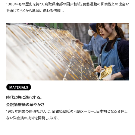
1300年もの歴史を持つ、鳥取県東部の因州和紙。民藝運動の柳宗悦との出会い
を通じて古くから地域に伝わる伝統…
MATERIALS
時代と共に進化する、
金銀箔壁紙の華やかさ
1905年創業の歴清社さんは、金銀箔壁紙の老舗メーカー。日本初となる変色し
ない洋金箔の技術を開発し、以来、…