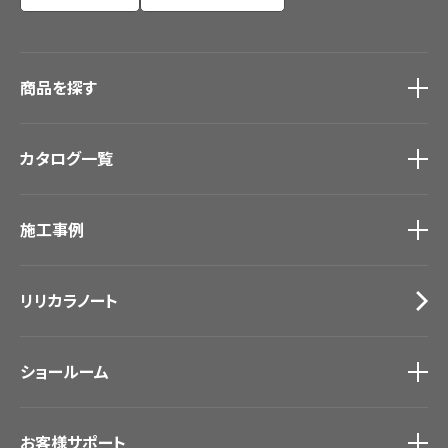
商品を探す
商品を探す
トップ
カタログ一覧
壁紙
カーテン
カタログ一覧
トップ
床材
施工事例
壁紙
ブランド・コレクション
カーテン
Lilycolor Coordinate 着せ替えシミュレーション
施工事例
トップ
床材
デジタル・デコ インクジェットプリント
リリカラノート
医療・福祉施設
サステナブル商品
ホテル・オフィス・店舗
ノンワックス床タイル
モデルハウス
壁紙機能性ガイド
ショールーム
新築戸建・マンション
#リリカラのある暮らし
ショールーム
トップ
お客様サポート
東京ショールーム