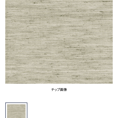
カーテン
カタログ一覧 トップ
床材
施工事例
壁紙
カーテン
ブランド・コレクション
施工事例 トップ
床材
Lilycolor Coordinate 着せ替えシミュレーション
リリカラノート
医療・福祉施設
ホテル・オフィス・店舗
サステナブル商品
モデルハウス
ノンワックス床タイル
ショールーム
新築戸建・マンション
壁紙機能性ガイド
ショールーム トップ
#リリカラのある暮らし
お客様サポート
東京ショールーム
大阪ショールーム
お客様サポート トップ
福岡ショールーム
チップ画像
よくあるご質問
資料ダウンロード
横浜ショールーム
画像ダウンロード
広島ショールーム
動画一覧
仙台ショールーム
非住宅案件に関するお問い合わせ
お手入れ便利帳
札幌ショールーム