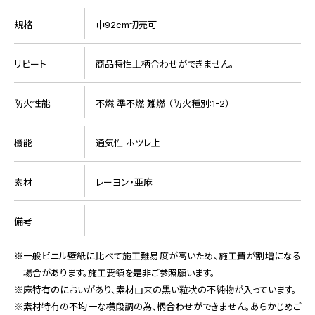
規格
巾92cm切売可
リピート
商品特性上柄合わせができません。
防火性能
不燃 準不燃 難燃 （防火種別:1-2）
機能
通気性 ホツレ止
素材
レーヨン・亜麻
備考
一般ビニル壁紙に比べて施工難易度が高いため、施工費が割増になる
場合があります。施工要領を是非ご参照願います。
麻特有のにおいがあり、素材由来の黒い粒状の不純物が入っています。
素材特有の不均一な横段調の為、柄合わせができません。あらかじめご