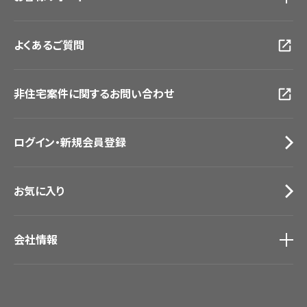
大阪ショールーム
お客様サポート
トップ
福岡ショールーム
よくあるご質問
資料ダウンロード
横浜ショールーム
画像ダウンロード
広島ショールーム
動画一覧
仙台ショールーム
非住宅案件に関するお問い合わせ
お手入れ便利帳
札幌ショールーム
お役立ち資料
お問い合わせ（一般のお客様）
ログイン・新規会員登録
サンプル・カタログ請求／お問い合わせ（ビジネスのお客様）
お気に入り
会社情報
会社情報
IR情報
採用情報