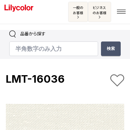
一般の
ビジネス
お客様
のお客様
品番から探す
ログイン・新規会員登録
サンプル・カタログ請求／お問い合わせ
LMT-16036
お気に入り
商品を探す
商品を探す トップ
カタログ一覧
壁紙