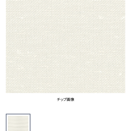
カーテン
カタログ一覧 トップ
床材
施工事例
壁紙
カーテン
ブランド・コレクション
施工事例 トップ
床材
Lilycolor Coordinate 着せ替えシミュレーション
リリカラノート
医療・福祉施設
ホテル・オフィス・店舗
サステナブル商品
モデルハウス
ノンワックス床タイル
ショールーム
新築戸建・マンション
壁紙機能性ガイド
ショールーム トップ
#リリカラのある暮らし
お客様サポート
東京ショールーム
大阪ショールーム
お客様サポート トップ
福岡ショールーム
チップ画像
よくあるご質問
資料ダウンロード
横浜ショールーム
画像ダウンロード
広島ショールーム
動画一覧
仙台ショールーム
非住宅案件に関するお問い合わせ
お手入れ便利帳
札幌ショールーム