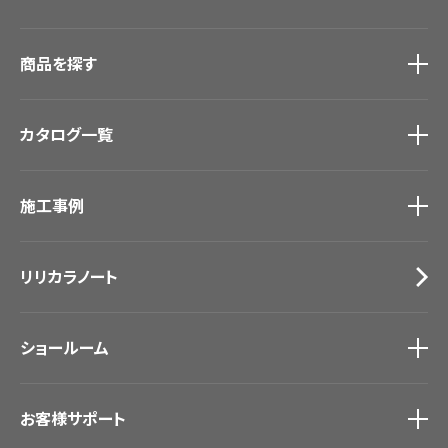
商品を探す
商品を探す
トップ
カタログ一覧
壁紙
カーテン
カタログ一覧
トップ
床材
施工事例
壁紙
ブランド・コレクション
カーテン
Lilycolor Coordinate 着せ替えシミュレーション
施工事例
トップ
床材
デジタル・デコ インクジェットプリント
リリカラノート
医療・福祉施設
サステナブル商品
ホテル・オフィス・店舗
ノンワックス床タイル
モデルハウス
壁紙機能性ガイド
ショールーム
新築戸建・マンション
#リリカラのある暮らし
ショールーム
トップ
お客様サポート
東京ショールーム
大阪ショールーム