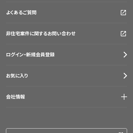
お客様サポート
トップ
福岡ショールーム
よくあるご質問
資料ダウンロード
横浜ショールーム
画像ダウンロード
広島ショールーム
動画一覧
仙台ショールーム
非住宅案件に関するお問い合わせ
お手入れ便利帳
札幌ショールーム
お役立ち資料
お問い合わせ（一般のお客様）
ログイン・新規会員登録
サンプル・カタログ請求／お問い合わせ（ビジネスのお客様）
お気に入り
会社情報
会社情報
IR情報
採用情報