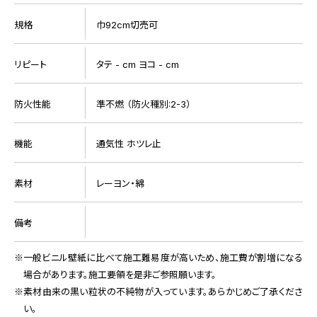
規格
巾92cm切売可
リピート
タテ - cm ヨコ - cm
防火性能
準不燃 （防火種別:2-3）
機能
通気性 ホツレ止
素材
レーヨン・綿
備考
一般ビニル壁紙に比べて施工難易度が高いため、施工費が割増になる
場合があります。施工要領を是非ご参照願います。
素材由来の黒い粒状の不純物が入っています。あらかじめご了承くださ
い。