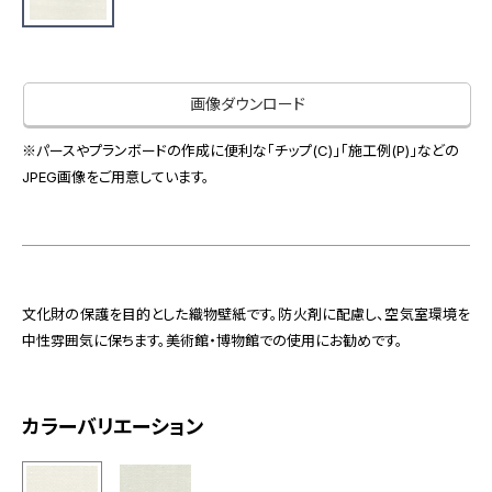
お役立ち資料
お問い合わせ（一般のお客様）
事業紹介
サンプル・カタログ請求／お問い合わせ（ビジネスのお客様）
インテリア事業
画像ダウンロード
会社情報
スペースソリューション事業
オフィスソリューション事業
※パースやプランボードの作成に便利な「チップ(C)」「施工例(P)」などの
会社情報
JPEG画像をご用意しています。
ファシリティソリューション事業
IR情報
不動産投資開発事業
採用情報
文化財の保護を目的とした織物壁紙です。防火剤に配慮し、空気室環境を
お知らせ
プライバシーポリシー
サイトマップ
関連団体リンク集
中性雰囲気に保ちます。美術館・博物館での使用にお勧めです。
カラーバリエーション
EN
CN