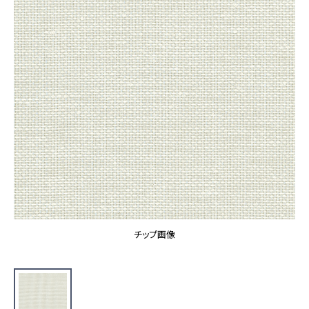
カーテン
カタログ一覧 トップ
床材
施工事例
壁紙
カーテン
ブランド・コレクション
施工事例 トップ
床材
Lilycolor Coordinate 着せ替えシミュレーション
リリカラノート
医療・福祉施設
ホテル・オフィス・店舗
サステナブル商品
モデルハウス
ノンワックス床タイル
ショールーム
新築戸建・マンション
壁紙機能性ガイド
ショールーム トップ
#リリカラのある暮らし
お客様サポート
東京ショールーム
大阪ショールーム
お客様サポート トップ
福岡ショールーム
チップ画像
よくあるご質問
資料ダウンロード
横浜ショールーム
画像ダウンロード
広島ショールーム
動画一覧
仙台ショールーム
非住宅案件に関するお問い合わせ
お手入れ便利帳
札幌ショールーム