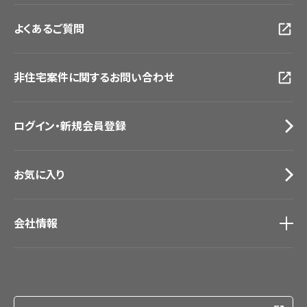
お客様サポート
トップ
福岡ショールーム
よくあるご質問
資料ダウンロード
横浜ショールーム
画像ダウンロード
広島ショールーム
動画一覧
仙台ショールーム
非住宅案件に関するお問い合わせ
お手入れ便利帳
札幌ショールーム
お役立ち資料
お問い合わせ（一般のお客様）
ログイン・新規会員登録
サンプル・カタログ請求／お問い合わせ（ビジネスのお客様）
お気に入り
会社情報
会社情報
IR情報
採用情報