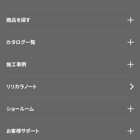
商品を探す
商品を探す
トップ
カタログ一覧
壁紙
カーテン
カタログ一覧
トップ
床材
施工事例
壁紙
ブランド・コレクション
カーテン
Lilycolor Coordinate 着せ替えシミュレーション
施工事例
トップ
床材
デジタル・デコ インクジェットプリント
リリカラノート
医療・福祉施設
サステナブル商品
ホテル・オフィス・店舗
ノンワックス床タイル
モデルハウス
壁紙機能性ガイド
ショールーム
新築戸建・マンション
#リリカラのある暮らし
ショールーム
トップ
お客様サポート
東京ショールーム
大阪ショールーム