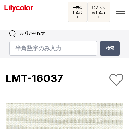
一般の
ビジネス
お客様
のお客様
品番から探す
ログイン・新規会員登録
サンプル・カタログ請求／お問い合わせ
LMT-16037
お気に入り
商品を探す
商品を探す トップ
カタログ一覧
壁紙