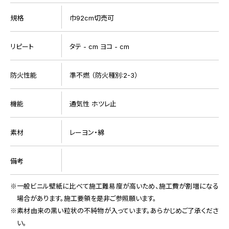
規格
巾92cm切売可
リピート
タテ - cm ヨコ - cm
防火性能
準不燃 （防火種別:2-3）
機能
通気性 ホツレ止
素材
レーヨン・綿
備考
一般ビニル壁紙に比べて施工難易度が高いため、施工費が割増になる
場合があります。施工要領を是非ご参照願います。
素材由来の黒い粒状の不純物が入っています。あらかじめご了承くださ
い。