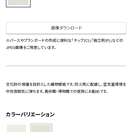
お役立ち資料
お問い合わせ（一般のお客様）
事業紹介
サンプル・カタログ請求／お問い合わせ（ビジネスのお客様）
インテリア事業
画像ダウンロード
会社情報
スペースソリューション事業
オフィスソリューション事業
※パースやプランボードの作成に便利な「チップ(C)」「施工例(P)」などの
会社情報
JPEG画像をご用意しています。
ファシリティソリューション事業
IR情報
不動産投資開発事業
採用情報
文化財の保護を目的とした織物壁紙です。防火剤に配慮し、空気室環境を
お知らせ
プライバシーポリシー
サイトマップ
関連団体リンク集
中性雰囲気に保ちます。美術館・博物館での使用にお勧めです。
カラーバリエーション
EN
CN