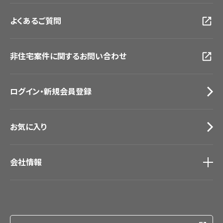
お客様サポート
トップ
福岡ショールーム
よくあるご質問
資料ダウンロード
横浜ショールーム
画像ダウンロード
広島ショールーム
動画一覧
仙台ショールーム
非住宅案件に関するお問い合わせ
お手入れ便利帳
札幌ショールーム
お役立ち資料
お問い合わせ（一般のお客様）
ログイン・新規会員登録
サンプル・カタログ請求／お問い合わせ（ビジネスのお客様）
お気に入り
会社情報
会社情報
IR情報
採用情報