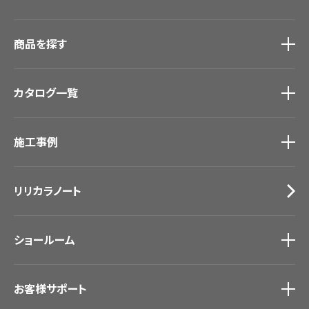
商品を探す
商品を探す
トップ
カタログ一覧
壁紙
カーテン
カタログ一覧
トップ
床材
施工事例
壁紙
ブランド・コレクション
カーテン
Lilycolor Coordinate 着せ替えシミュレーション
施工事例
トップ
床材
デジタル・デコ インクジェットプリント
リリカラノート
医療・福祉施設
サステナブル商品
ホテル・オフィス・店舗
ノンワックス床タイル
モデルハウス
壁紙機能性ガイド
ショールーム
新築戸建・マンション
#リリカラのある暮らし
ショールーム
トップ
お客様サポート
東京ショールーム
大阪ショールーム