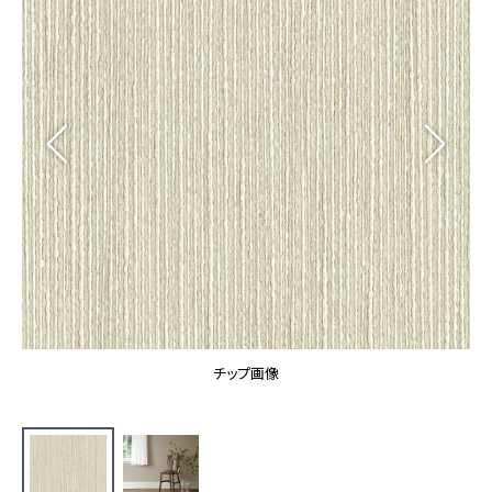
カーテン
カタログ一覧 トップ
床材
施工事例
壁紙
カーテン
ブランド・コレクション
施工事例 トップ
床材
Lilycolor Coordinate 着せ替えシミュレーション
リリカラノート
医療・福祉施設
ホテル・オフィス・店舗
サステナブル商品
モデルハウス
ノンワックス床タイル
ショールーム
新築戸建・マンション
壁紙機能性ガイド
ショールーム トップ
#リリカラのある暮らし
お客様サポート
東京ショールーム
大阪ショールーム
お客様サポート トップ
福岡ショールーム
チップ画像
よくあるご質問
資料ダウンロード
横浜ショールーム
画像ダウンロード
広島ショールーム
動画一覧
仙台ショールーム
非住宅案件に関するお問い合わせ
お手入れ便利帳
札幌ショールーム