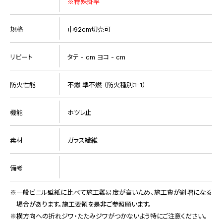
※特殊掛率
規格
巾92cm切売可
リピート
タテ - cm ヨコ - cm
防火性能
不燃 準不燃 （防火種別:1-1）
機能
ホツレ止
素材
ガラス繊維
備考
一般ビニル壁紙に比べて施工難易度が高いため、施工費が割増になる
場合があります。施工要領を是非ご参照願います。
横方向への折れジワ・たたみジワがつかないよう特にご注意ください。