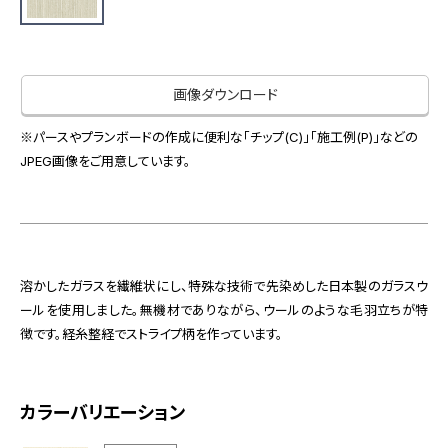
お役立ち資料
お問い合わせ（一般のお客様）
事業紹介
サンプル・カタログ請求／お問い合わせ（ビジネスのお客様）
インテリア事業
画像ダウンロード
会社情報
スペースソリューション事業
オフィスソリューション事業
※パースやプランボードの作成に便利な「チップ(C)」「施工例(P)」などの
会社情報
JPEG画像をご用意しています。
ファシリティソリューション事業
IR情報
不動産投資開発事業
採用情報
溶かしたガラスを繊維状にし、特殊な技術で先染めした日本製のガラスウ
お知らせ
プライバシーポリシー
サイトマップ
関連団体リンク集
ールを使用しました。無機材でありながら、ウールのような毛羽立ちが特
徴です。経糸整経でストライプ柄を作っています。
EN
CN
カラーバリエーション