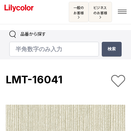
一般の
ビジネス
お客様
のお客様
品番から探す
ログイン・新規会員登録
サンプル・カタログ請求／お問い合わせ
LMT-16041
お気に入り
商品を探す
商品を探す トップ
カタログ一覧
壁紙