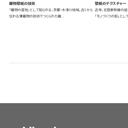
織物壁紙の技術
壁紙のテクスチャー
「織物の産地」として知られる、京都・木津川地域。古くから
近年、北陸新幹線の延
伝わる薄織物の技術でつくられた織…
「モノづくりの街」とし