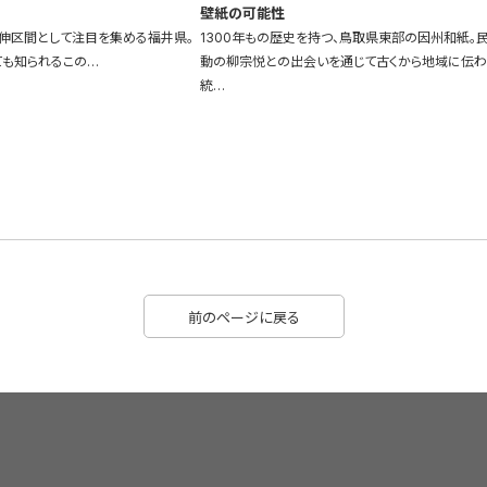
壁紙の可能性
伸区間として注目を集める福井県。
1300年もの歴史を持つ、鳥取県東部の因州和紙。
ても知られるこの…
動の柳宗悦との出会いを通じて古くから地域に伝
統…
前のページに戻る