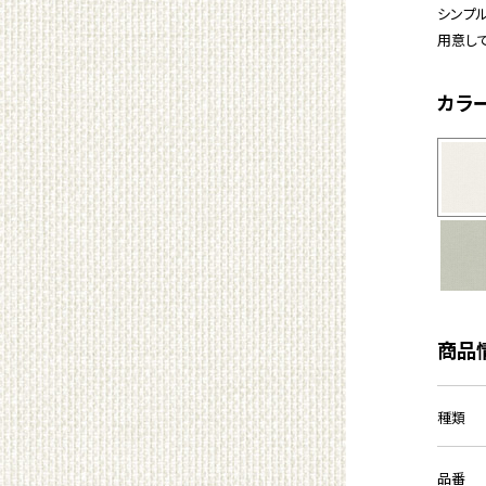
シンプ
用意し
カラ
商品
種類
品番