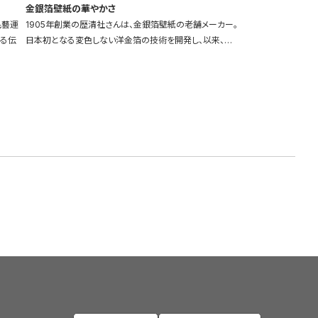
金銀箔壁紙の華やかさ
民藝運
1905年創業の歴清社さんは、金銀箔壁紙の老舗メーカー。
わる伝
日本初となる変色しない洋金箔の技術を開発し、以来、…