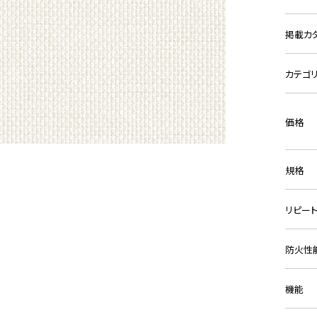
掲載カ
カテゴ
価格
規格
リピー
防火性
機能