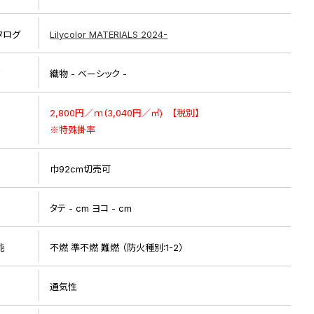
タログ
Lilycolor MATERIALS 2024-
リ
織物 - ベーシック -
2,800円／ｍ(3,040円／㎡) 【税別】
※特殊掛率
巾92cm切売可
ト
タテ - cm ヨコ - cm
能
不燃 準不燃 難燃 （防火種別:1-2）
通気性