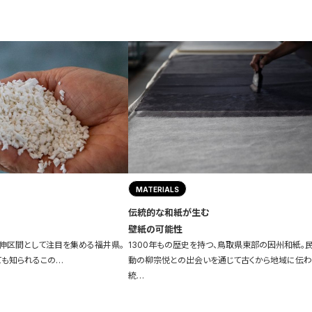
MATERIALS
伝統的な和紙が生む
壁紙の可能性
伸区間として注目を集める福井県。
1300年もの歴史を持つ、鳥取県東部の因州和紙。
ても知られるこの…
動の柳宗悦との出会いを通じて古くから地域に伝
統…