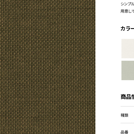
シンプ
用意し
カラ
商品
種類
品番