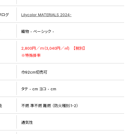
タログ
Lilycolor MATERIALS 2024-
リ
織物 - ベーシック -
2,800円／ｍ(3,040円／㎡) 【税別】
※特殊掛率
巾92cm切売可
ト
タテ - cm ヨコ - cm
能
不燃 準不燃 難燃 （防火種別:1-2）
通気性