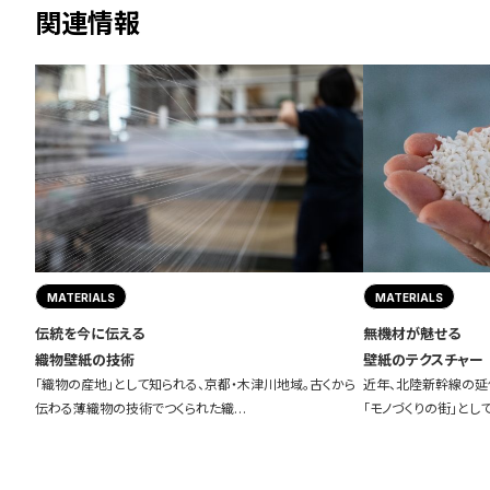
関連情報
MATERIALS
MATERIALS
伝統を今に伝える
無機材が魅せる
織物壁紙の技術
壁紙のテクスチャー
「織物の産地」として知られる、京都・木津川地域。古くから
近年、北陸新幹線の延
伝わる薄織物の技術でつくられた織…
「モノづくりの街」とし