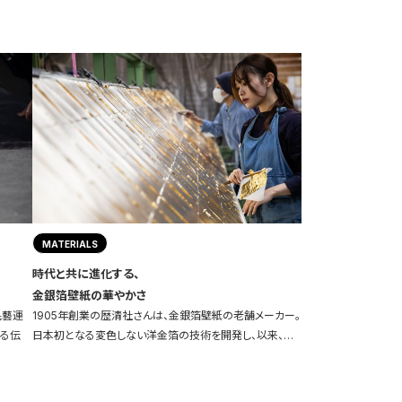
MATERIALS
時代と共に進化する、
金銀箔壁紙の華やかさ
民藝運
1905年創業の歴清社さんは、金銀箔壁紙の老舗メーカー。
わる伝
日本初となる変色しない洋金箔の技術を開発し、以来、…