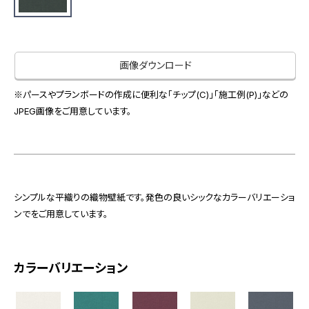
お役立ち資料
お問い合わせ（一般のお客様）
事業紹介
サンプル・カタログ請求／お問い合わせ（ビジネスのお客様）
インテリア事業
画像ダウンロード
会社情報
スペースソリューション事業
オフィスソリューション事業
※パースやプランボードの作成に便利な「チップ(C)」「施工例(P)」などの
会社情報
JPEG画像をご用意しています。
ファシリティソリューション事業
IR情報
不動産投資開発事業
採用情報
シンプルな平織りの織物壁紙です。発色の良いシックなカラーバリエーショ
お知らせ
プライバシーポリシー
サイトマップ
関連団体リンク集
ンでをご用意しています。
カラーバリエーション
EN
CN