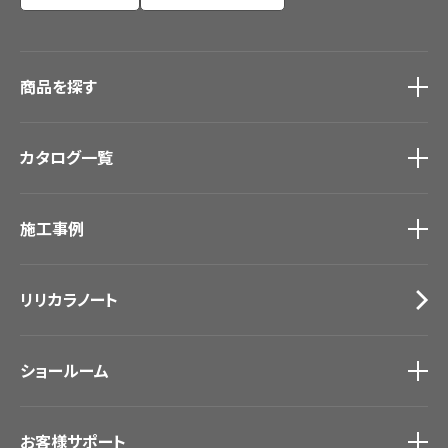
商品を探す
商品を探す
トップ
カタログ一覧
壁紙
カーテン
カタログ一覧
トップ
床材
施工事例
壁紙
ブランド・コレクション
カーテン
Lilycolor Coordinate 着せ替えシミュレーション
施工事例
トップ
床材
デジタル・デコ インクジェットプリント
リリカラノート
医療・福祉施設
サステナブル商品
ホテル・オフィス・店舗
ノンワックス床タイル
モデルハウス
壁紙機能性ガイド
ショールーム
新築戸建・マンション
#リリカラのある暮らし
ショールーム
トップ
お客様サポート
東京ショールーム