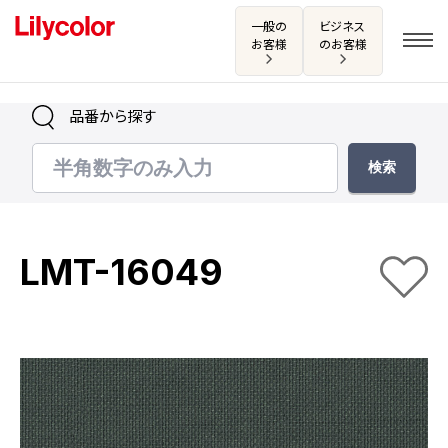
一般の
ビジネス
お客様
のお客様
品番から探す
ログイン・新規会員登録
サンプル・カタログ請求／お問い合わせ
LMT-16049
お気に入り
商品を探す
商品を探す トップ
カタログ一覧
壁紙