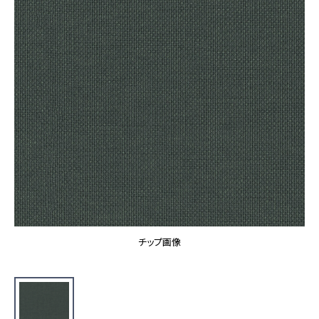
カーテン
カタログ一覧 トップ
床材
施工事例
壁紙
カーテン
ブランド・コレクション
施工事例 トップ
床材
Lilycolor Coordinate 着せ替えシミュレーション
リリカラノート
医療・福祉施設
ホテル・オフィス・店舗
サステナブル商品
モデルハウス
ノンワックス床タイル
ショールーム
新築戸建・マンション
壁紙機能性ガイド
ショールーム トップ
#リリカラのある暮らし
お客様サポート
東京ショールーム
大阪ショールーム
お客様サポート トップ
福岡ショールーム
チップ画像
よくあるご質問
資料ダウンロード
横浜ショールーム
画像ダウンロード
広島ショールーム
動画一覧
仙台ショールーム
非住宅案件に関するお問い合わせ
お手入れ便利帳
札幌ショールーム