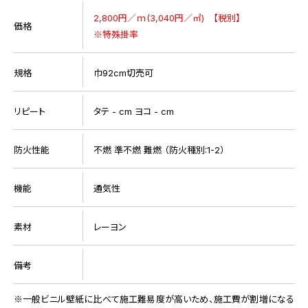
2,800円／ｍ(3,040円／㎡) 【税別】
価格
※特殊掛率
規格
巾92cm切売可
リピート
タテ - cm ヨコ - cm
防火性能
不燃 準不燃 難燃 （防火種別:1-2）
機能
通気性
素材
レーヨン
備考
一般ビニル壁紙に比べて施工難易度が高いため、施工費が割増になる