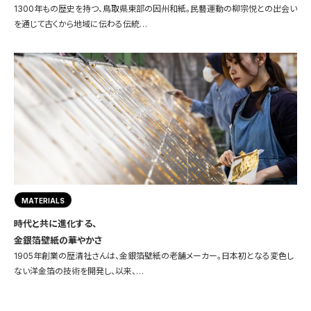
1300年もの歴史を持つ、鳥取県東部の因州和紙。民藝運動の柳宗悦との出会い
を通じて古くから地域に伝わる伝統…
MATERIALS
時代と共に進化する、
金銀箔壁紙の華やかさ
1905年創業の歴清社さんは、金銀箔壁紙の老舗メーカー。日本初となる変色し
ない洋金箔の技術を開発し、以来、…