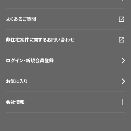
大阪ショールーム
お客様サポート
トップ
福岡ショールーム
よくあるご質問
資料ダウンロード
横浜ショールーム
画像ダウンロード
広島ショールーム
動画一覧
仙台ショールーム
非住宅案件に関するお問い合わせ
お手入れ便利帳
札幌ショールーム
お役立ち資料
お問い合わせ（一般のお客様）
ログイン・新規会員登録
サンプル・カタログ請求／お問い合わせ（ビジネスのお客様）
お気に入り
会社情報
会社情報
IR情報
採用情報