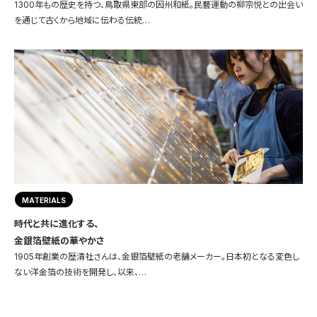
1300年もの歴史を持つ、鳥取県東部の因州和紙。民藝運動の柳宗悦との出会い
を通じて古くから地域に伝わる伝統…
MATERIALS
時代と共に進化する、
金銀箔壁紙の華やかさ
1905年創業の歴清社さんは、金銀箔壁紙の老舗メーカー。日本初となる変色し
ない洋金箔の技術を開発し、以来、…