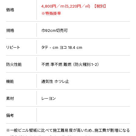
4,800円／ｍ(5,220円／㎡) 【税別】
価格
※特殊掛率
規格
巾92cm切売可
リピート
タテ - cm ヨコ 18.4 cm
防火性能
不燃 準不燃 難燃 （防火種別:1-2）
機能
通気性 ホツレ止
素材
レーヨン
備考
一般ビニル壁紙に比べて施工難易度が高いため、施工費が割増になる