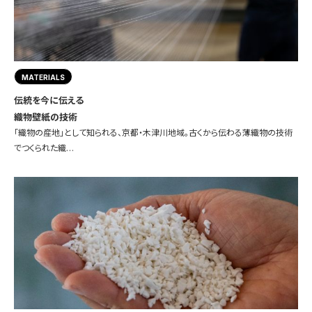
MATERIALS
伝統を今に伝える
織物壁紙の技術
「織物の産地」として知られる、京都・木津川地域。古くから伝わる薄織物の技術
でつくられた織…