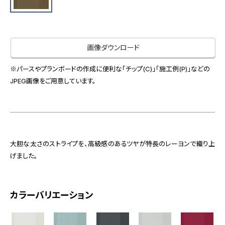
お役立ち資料
お問い合わせ（一般のお客様）
事業紹介
サンプル・カタログ請求／お問い合わせ（ビジネスのお客様）
インテリア事業
画像ダウンロード
会社情報
スペースソリューション事業
オフィスソリューション事業
※パースやプランボードの作成に便利な「チップ(C)」「施工例(P)」などの
会社情報
JPEG画像をご用意しています。
ファシリティソリューション事業
IR情報
不動産投資開発事業
採用情報
大胆な太さのストライプを、高級感のあるツヤが特長のレーヨンで織り上
お知らせ
プライバシーポリシー
サイトマップ
関連団体リンク集
げました。
カラーバリエーション
EN
CN