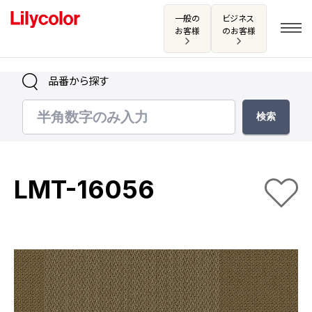
一般の
ビジネス
お客様
のお客様
品番から探す
ログイン・新規会員登録
サンプル・カタログ請求／お問い合わせ
LMT-16056
お気に入り
商品を探す
商品を探す トップ
カタログ一覧
壁紙