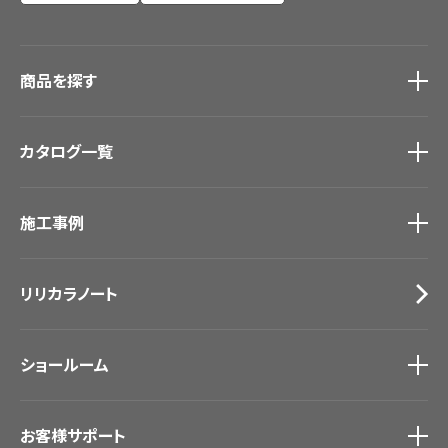
商品を探す
商品を探す
トップ
カタログ一覧
壁紙
カーテン
カタログ一覧
トップ
床材
施工事例
壁紙
ブランド・コレクション
カーテン
Lilycolor Coordinate 着せ替えシミュレーション
施工事例
トップ
床材
デジタル・デコ インクジェットプリント
リリカラノート
医療・福祉施設
サステナブル商品
ホテル・オフィス・店舗
ノンワックス床タイル
モデルハウス
壁紙機能性ガイド
ショールーム
新築戸建・マンション
#リリカラのある暮らし
ショールーム
トップ
お客様サポート
東京ショールーム