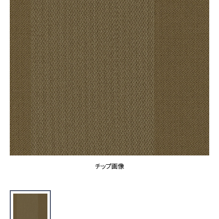
カーテン
カタログ一覧 トップ
床材
施工事例
壁紙
カーテン
ブランド・コレクション
施工事例 トップ
床材
Lilycolor Coordinate 着せ替えシミュレーション
リリカラノート
医療・福祉施設
ホテル・オフィス・店舗
サステナブル商品
モデルハウス
ノンワックス床タイル
ショールーム
新築戸建・マンション
壁紙機能性ガイド
ショールーム トップ
#リリカラのある暮らし
お客様サポート
東京ショールーム
大阪ショールーム
お客様サポート トップ
福岡ショールーム
チップ画像
よくあるご質問
資料ダウンロード
横浜ショールーム
画像ダウンロード
広島ショールーム
動画一覧
仙台ショールーム
非住宅案件に関するお問い合わせ
お手入れ便利帳
札幌ショールーム