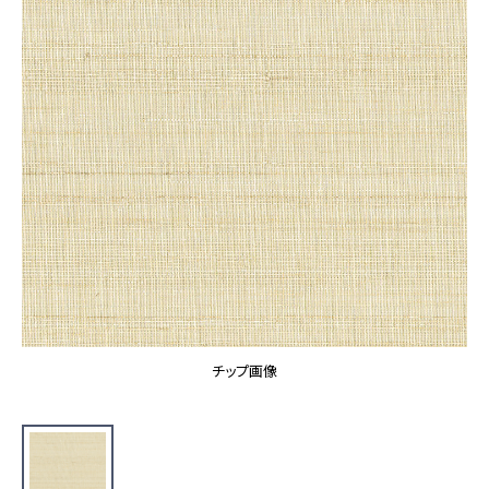
カーテン
カタログ一覧 トップ
床材
施工事例
壁紙
カーテン
ブランド・コレクション
施工事例 トップ
床材
Lilycolor Coordinate 着せ替えシミュレーション
リリカラノート
医療・福祉施設
ホテル・オフィス・店舗
サステナブル商品
モデルハウス
ノンワックス床タイル
ショールーム
新築戸建・マンション
壁紙機能性ガイド
ショールーム トップ
#リリカラのある暮らし
お客様サポート
東京ショールーム
大阪ショールーム
お客様サポート トップ
福岡ショールーム
チップ画像
よくあるご質問
資料ダウンロード
横浜ショールーム
画像ダウンロード
広島ショールーム
動画一覧
仙台ショールーム
非住宅案件に関するお問い合わせ
お手入れ便利帳
札幌ショールーム