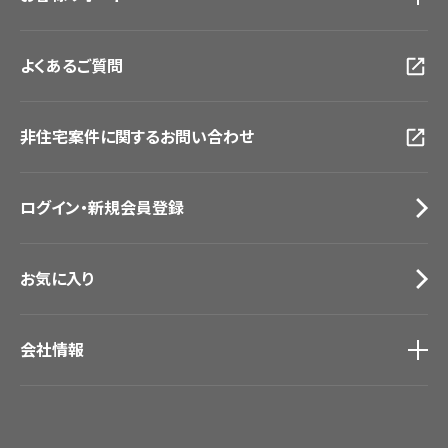
大阪ショールーム
お客様サポート
トップ
福岡ショールーム
よくあるご質問
資料ダウンロード
横浜ショールーム
画像ダウンロード
広島ショールーム
動画一覧
仙台ショールーム
非住宅案件に関するお問い合わせ
お手入れ便利帳
札幌ショールーム
お役立ち資料
お問い合わせ（一般のお客様）
ログイン・新規会員登録
サンプル・カタログ請求／お問い合わせ（ビジネスのお客様）
お気に入り
会社情報
会社情報
IR情報
採用情報