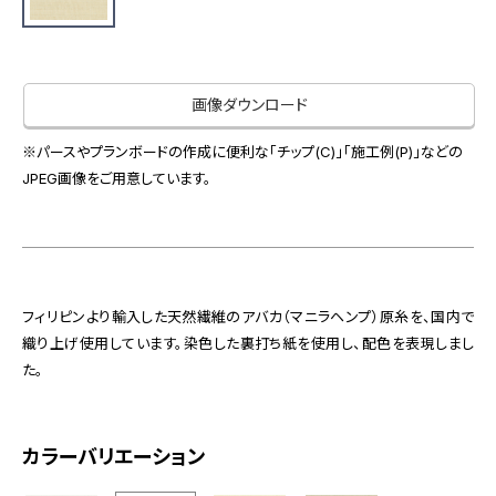
お役立ち資料
お問い合わせ（一般のお客様）
事業紹介
サンプル・カタログ請求／お問い合わせ（ビジネスのお客様）
インテリア事業
画像ダウンロード
会社情報
スペースソリューション事業
オフィスソリューション事業
※パースやプランボードの作成に便利な「チップ(C)」「施工例(P)」などの
会社情報
JPEG画像をご用意しています。
ファシリティソリューション事業
IR情報
不動産投資開発事業
採用情報
フィリピンより輸入した天然繊維のアバカ（マニラヘンプ）原糸を、国内で
お知らせ
プライバシーポリシー
サイトマップ
関連団体リンク集
織り上げ使用しています。染色した裏打ち紙を使用し、配色を表現しまし
た。
EN
CN
カラーバリエーション