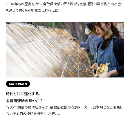
1300年もの歴史を持つ、鳥取県東部の因州和紙。民藝運動の柳宗悦との出会い
を通じて古くから地域に伝わる伝統…
MATERIALS
時代と共に進化する、
金銀箔壁紙の華やかさ
1905年創業の歴清社さんは、金銀箔壁紙の老舗メーカー。日本初となる変色し
ない洋金箔の技術を開発し、以来、…