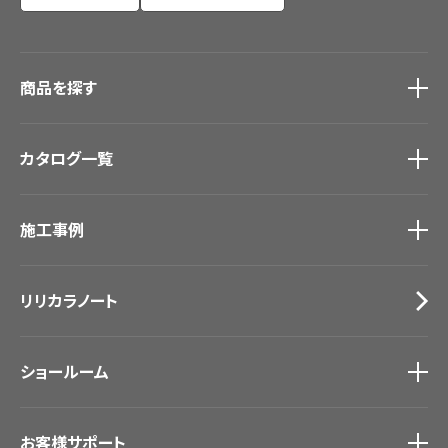
商品を探す
商品を探す
トップ
カタログ一覧
壁紙
カーテン
カタログ一覧
トップ
床材
施工事例
壁紙
ブランド・コレクション
カーテン
Lilycolor Coordinate 着せ替えシミュレーション
施工事例
トップ
床材
デジタル・デコ インクジェットプリント
リリカラノート
医療・福祉施設
サステナブル商品
ホテル・オフィス・店舗
ノンワックス床タイル
モデルハウス
壁紙機能性ガイド
ショールーム
新築戸建・マンション
#リリカラのある暮らし
ショールーム
トップ
お客様サポート
東京ショールーム