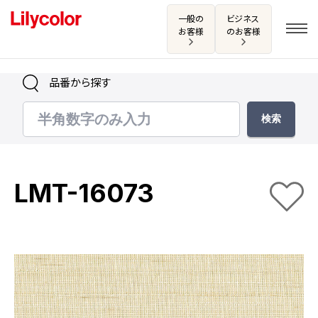
一般の
ビジネス
お客様
のお客様
品番から探す
ログイン・新規会員登録
サンプル・カタログ請求／お問い合わせ
LMT-16073
お気に入り
商品を探す
商品を探す トップ
カタログ一覧
壁紙