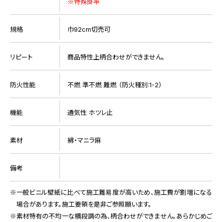
※特殊掛率
規格
巾92cm切売可
リピート
商品特性上柄合わせができません。
防火性能
不燃 準不燃 難燃 （防火種別:1-2）
機能
通気性 ホツレ止
素材
綿・マニラ麻
備考
一般ビニル壁紙に比べて施工難易度が高いため、施工費が割増になる
場合があります。施工要領を是非ご参照願います。
素材特有の不均一な横段調の為、柄合わせができません。あらかじめご