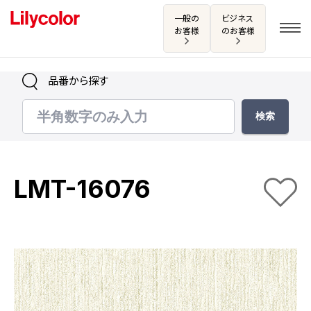
一般の
ビジネス
お客様
のお客様
品番から探す
ログイン・新規会員登録
サンプル・カタログ請求／お問い合わせ
LMT-16076
お気に入り
商品を探す
商品を探す トップ
カタログ一覧
壁紙