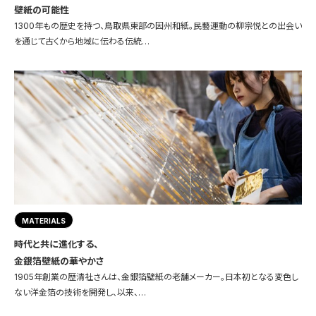
壁紙の可能性
1300年もの歴史を持つ、鳥取県東部の因州和紙。民藝運動の柳宗悦との出会い
を通じて古くから地域に伝わる伝統…
MATERIALS
時代と共に進化する、
金銀箔壁紙の華やかさ
1905年創業の歴清社さんは、金銀箔壁紙の老舗メーカー。日本初となる変色し
ない洋金箔の技術を開発し、以来、…