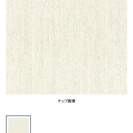
カーテン
カタログ一覧 トップ
床材
施工事例
壁紙
カーテン
ブランド・コレクション
施工事例 トップ
床材
Lilycolor Coordinate 着せ替えシミュレーション
リリカラノート
医療・福祉施設
ホテル・オフィス・店舗
サステナブル商品
モデルハウス
ノンワックス床タイル
ショールーム
新築戸建・マンション
壁紙機能性ガイド
ショールーム トップ
#リリカラのある暮らし
お客様サポート
東京ショールーム
大阪ショールーム
お客様サポート トップ
福岡ショールーム
チップ画像
よくあるご質問
資料ダウンロード
横浜ショールーム
画像ダウンロード
広島ショールーム
動画一覧
仙台ショールーム
非住宅案件に関するお問い合わせ
お手入れ便利帳
札幌ショールーム