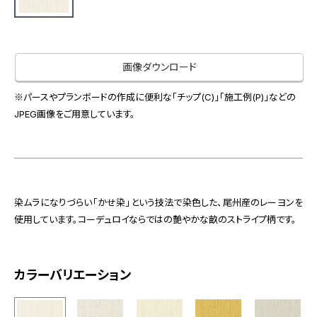
お役立ち資料
お問い合わせ（一般のお客様）
事業紹介
サンプル・カタログ請求／お問い合わせ（ビジネスのお客様）
インテリア事業
画像ダウンロード
会社情報
スペースソリューション事業
オフィスソリューション事業
※パースやプランボードの作成に便利な「チップ(C)」「施工例(P)」などの
会社情報
JPEG画像をご用意しています。
ファシリティソリューション事業
IR情報
不動産投資開発事業
採用情報
染ムラになりづらい「かせ染」という技法で染色した、尾州産のレーヨンを
お知らせ
プライバシーポリシー
サイトマップ
関連団体リンク集
使用しています。コーデュロイならではの艶やかな畝のストライプ柄です。
カラーバリエーション
EN
CN