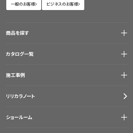
一般のお客様
ビジネスのお客様
商品を探す
商品を探す
トップ
カタログ一覧
壁紙
カーテン
カタログ一覧
トップ
床材
施工事例
壁紙
ブランド・コレクション
カーテン
Lilycolor Coordinate 着せ替えシミュレーション
施工事例
トップ
床材
デジタル・デコ インクジェットプリント
リリカラノート
医療・福祉施設
サステナブル商品
ホテル・オフィス・店舗
ノンワックス床タイル
モデルハウス
壁紙機能性ガイド
ショールーム
新築戸建・マンション
#リリカラのある暮らし
ショールーム
トップ