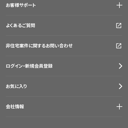
お客様サポート
東京ショールーム
大阪ショールーム
お客様サポート
トップ
福岡ショールーム
よくあるご質問
資料ダウンロード
横浜ショールーム
画像ダウンロード
広島ショールーム
動画一覧
仙台ショールーム
非住宅案件に関するお問い合わせ
お手入れ便利帳
札幌ショールーム
お役立ち資料
お問い合わせ（一般のお客様）
ログイン・新規会員登録
サンプル・カタログ請求／お問い合わせ（ビジネスのお客様）
お気に入り
会社情報
会社情報
IR情報