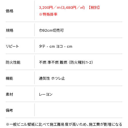
3,200円／ｍ(3,480円／㎡) 【税別】
価格
※特殊掛率
規格
巾92cm切売可
リピート
タテ - cm ヨコ - cm
防火性能
不燃 準不燃 難燃 （防火種別:1-2）
機能
通気性 ホツレ止
素材
レーヨン
備考
一般ビニル壁紙に比べて施工難易度が高いため、施工費が割増になる