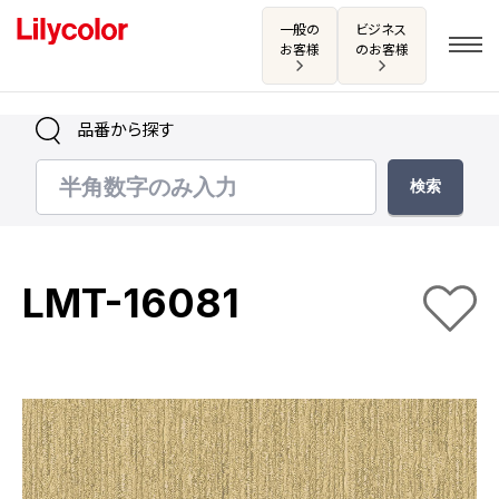
一般の
ビジネス
お客様
のお客様
品番から探す
ログイン・新規会員登録
サンプル・カタログ請求／お問い合わせ
LMT-16081
お気に入り
商品を探す
商品を探す トップ
カタログ一覧
壁紙