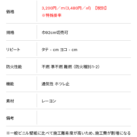
3,200円／ｍ(3,480円／㎡) 【税別】
価格
※特殊掛率
規格
巾92cm切売可
リピート
タテ - cm ヨコ - cm
防火性能
不燃 準不燃 難燃 （防火種別:1-2）
機能
通気性 ホツレ止
素材
レーヨン
備考
一般ビニル壁紙に比べて施工難易度が高いため、施工費が割増になる