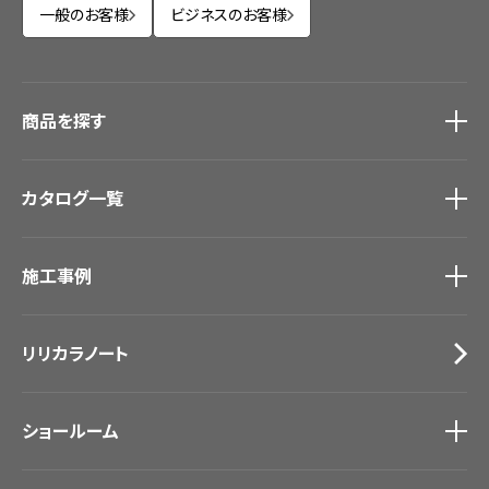
一般のお客様
ビジネスのお客様
商品を探す
商品を探す
トップ
カタログ一覧
壁紙
カーテン
カタログ一覧
トップ
床材
施工事例
壁紙
ブランド・コレクション
カーテン
Lilycolor Coordinate 着せ替えシミュレーション
施工事例
トップ
床材
デジタル・デコ インクジェットプリント
リリカラノート
医療・福祉施設
サステナブル商品
ホテル・オフィス・店舗
ノンワックス床タイル
モデルハウス
壁紙機能性ガイド
ショールーム
新築戸建・マンション
#リリカラのある暮らし
ショールーム
トップ