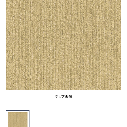
カーテン
カタログ一覧 トップ
床材
施工事例
壁紙
カーテン
ブランド・コレクション
施工事例 トップ
床材
Lilycolor Coordinate 着せ替えシミュレーション
リリカラノート
医療・福祉施設
ホテル・オフィス・店舗
サステナブル商品
モデルハウス
ノンワックス床タイル
ショールーム
新築戸建・マンション
壁紙機能性ガイド
ショールーム トップ
#リリカラのある暮らし
お客様サポート
東京ショールーム
大阪ショールーム
お客様サポート トップ
福岡ショールーム
チップ画像
よくあるご質問
資料ダウンロード
横浜ショールーム
画像ダウンロード
広島ショールーム
動画一覧
仙台ショールーム
非住宅案件に関するお問い合わせ
お手入れ便利帳
札幌ショールーム