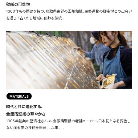
壁紙の可能性
1300年もの歴史を持つ、鳥取県東部の因州和紙。民藝運動の柳宗悦との出会い
を通じて古くから地域に伝わる伝統…
MATERIALS
時代と共に進化する、
金銀箔壁紙の華やかさ
1905年創業の歴清社さんは、金銀箔壁紙の老舗メーカー。日本初となる変色し
ない洋金箔の技術を開発し、以来、…