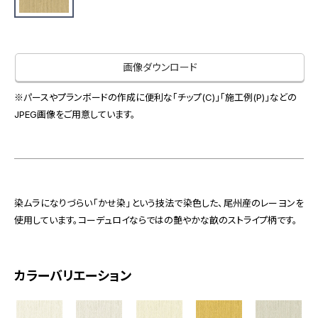
お役立ち資料
お問い合わせ（一般のお客様）
事業紹介
サンプル・カタログ請求／お問い合わせ（ビジネスのお客様）
インテリア事業
画像ダウンロード
会社情報
スペースソリューション事業
オフィスソリューション事業
※パースやプランボードの作成に便利な「チップ(C)」「施工例(P)」などの
会社情報
JPEG画像をご用意しています。
ファシリティソリューション事業
IR情報
不動産投資開発事業
採用情報
染ムラになりづらい「かせ染」という技法で染色した、尾州産のレーヨンを
お知らせ
プライバシーポリシー
サイトマップ
関連団体リンク集
使用しています。コーデュロイならではの艶やかな畝のストライプ柄です。
カラーバリエーション
EN
CN