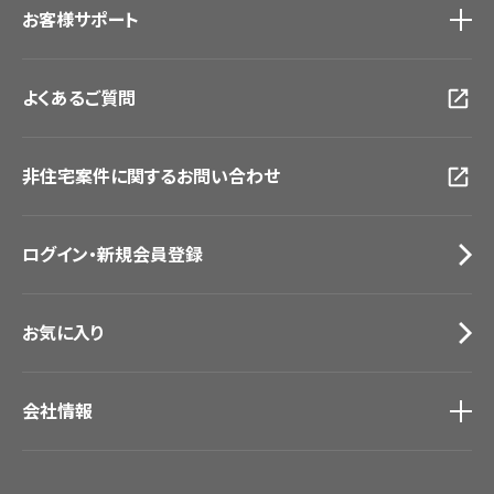
お客様サポート
東京ショールーム
大阪ショールーム
お客様サポート
トップ
福岡ショールーム
よくあるご質問
資料ダウンロード
横浜ショールーム
画像ダウンロード
広島ショールーム
動画一覧
仙台ショールーム
非住宅案件に関するお問い合わせ
お手入れ便利帳
札幌ショールーム
お役立ち資料
お問い合わせ（一般のお客様）
ログイン・新規会員登録
サンプル・カタログ請求／お問い合わせ（ビジネスのお客様）
お気に入り
会社情報
会社情報
IR情報