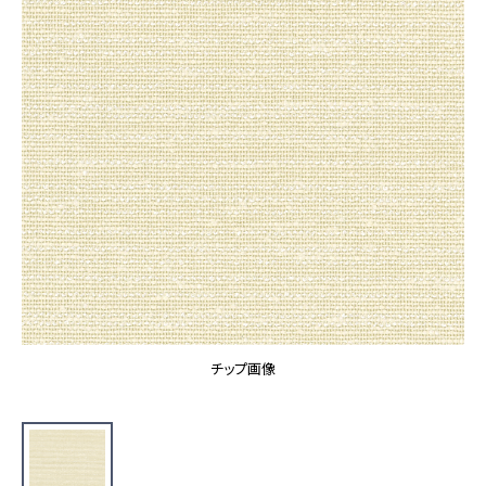
カーテン
カタログ一覧 トップ
床材
施工事例
壁紙
カーテン
ブランド・コレクション
施工事例 トップ
床材
Lilycolor Coordinate 着せ替えシミュレーション
リリカラノート
医療・福祉施設
ホテル・オフィス・店舗
サステナブル商品
モデルハウス
ノンワックス床タイル
ショールーム
新築戸建・マンション
壁紙機能性ガイド
ショールーム トップ
#リリカラのある暮らし
お客様サポート
東京ショールーム
大阪ショールーム
お客様サポート トップ
福岡ショールーム
チップ画像
よくあるご質問
資料ダウンロード
横浜ショールーム
画像ダウンロード
広島ショールーム
動画一覧
仙台ショールーム
非住宅案件に関するお問い合わせ
お手入れ便利帳
札幌ショールーム