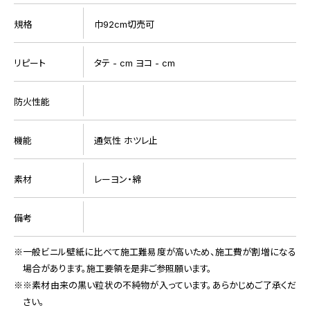
規格
巾92cm切売可
リピート
タテ - cm ヨコ - cm
防火性能
機能
通気性 ホツレ止
素材
レーヨン・綿
備考
一般ビニル壁紙に比べて施工難易度が高いため、施工費が割増になる
場合があります。施工要領を是非ご参照願います。
※素材由来の黒い粒状の不純物が入っています。あらかじめご了承くだ
さい。