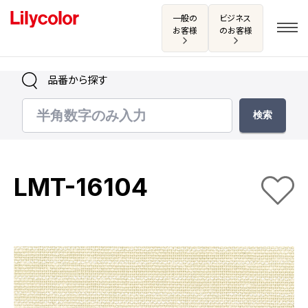
一般の
ビジネス
お客様
のお客様
品番から探す
ログイン・新規会員登録
サンプル・カタログ請求／お問い合わせ
LMT-16104
お気に入り
商品を探す
商品を探す トップ
カタログ一覧
壁紙