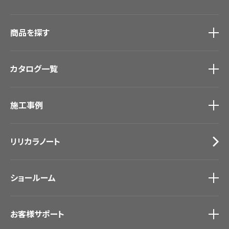
商品を探す
商品を探す
トップ
カタログ一覧
壁紙
カーテン
カタログ一覧
トップ
床材
施工事例
壁紙
ブランド・コレクション
カーテン
Lilycolor Coordinate 着せ替えシミュレーション
施工事例
トップ
床材
デジタル・デコ インクジェットプリント
リリカラノート
医療・福祉施設
サステナブル商品
ホテル・オフィス・店舗
ノンワックス床タイル
モデルハウス
壁紙機能性ガイド
ショールーム
新築戸建・マンション
#リリカラのある暮らし
ショールーム
トップ
お客様サポート
東京ショールーム
大阪ショールーム