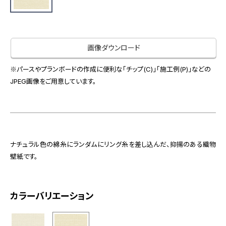
お役立ち資料
お問い合わせ（一般のお客様）
事業紹介
サンプル・カタログ請求／お問い合わせ（ビジネスのお客様）
インテリア事業
画像ダウンロード
会社情報
スペースソリューション事業
オフィスソリューション事業
※パースやプランボードの作成に便利な「チップ(C)」「施工例(P)」などの
会社情報
JPEG画像をご用意しています。
ファシリティソリューション事業
IR情報
不動産投資開発事業
採用情報
ナチュラル色の綿糸にランダムにリング糸を差し込んだ、抑揚のある織物
お知らせ
プライバシーポリシー
サイトマップ
関連団体リンク集
壁紙です。
カラーバリエーション
EN
CN