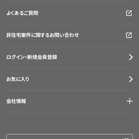
お客様サポート
トップ
福岡ショールーム
よくあるご質問
資料ダウンロード
横浜ショールーム
画像ダウンロード
広島ショールーム
動画一覧
仙台ショールーム
非住宅案件に関するお問い合わせ
お手入れ便利帳
札幌ショールーム
お役立ち資料
お問い合わせ（一般のお客様）
ログイン・新規会員登録
サンプル・カタログ請求／お問い合わせ（ビジネスのお客様）
お気に入り
会社情報
会社情報
IR情報
採用情報