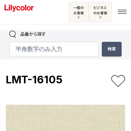
一般の
ビジネス
お客様
のお客様
品番から探す
ログイン・新規会員登録
サンプル・カタログ請求／お問い合わせ
LMT-16105
お気に入り
商品を探す
商品を探す トップ
カタログ一覧
壁紙