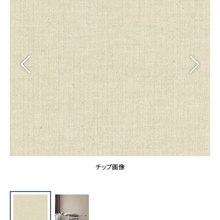
カーテン
カタログ一覧 トップ
床材
施工事例
壁紙
カーテン
ブランド・コレクション
施工事例 トップ
床材
Lilycolor Coordinate 着せ替えシミュレーション
リリカラノート
医療・福祉施設
ホテル・オフィス・店舗
サステナブル商品
モデルハウス
ノンワックス床タイル
ショールーム
新築戸建・マンション
壁紙機能性ガイド
ショールーム トップ
#リリカラのある暮らし
お客様サポート
東京ショールーム
大阪ショールーム
お客様サポート トップ
福岡ショールーム
チップ画像
よくあるご質問
資料ダウンロード
横浜ショールーム
画像ダウンロード
広島ショールーム
動画一覧
仙台ショールーム
非住宅案件に関するお問い合わせ
お手入れ便利帳
札幌ショールーム