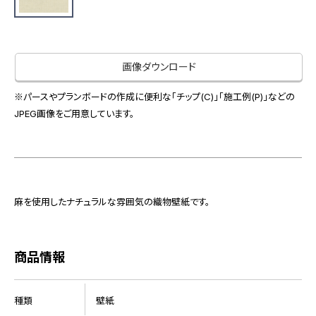
お役立ち資料
お問い合わせ（一般のお客様）
事業紹介
サンプル・カタログ請求／お問い合わせ（ビジネスのお客様）
インテリア事業
画像ダウンロード
会社情報
スペースソリューション事業
オフィスソリューション事業
※パースやプランボードの作成に便利な「チップ(C)」「施工例(P)」などの
会社情報
JPEG画像をご用意しています。
ファシリティソリューション事業
IR情報
不動産投資開発事業
採用情報
麻を使用したナチュラルな雰囲気の織物壁紙です。
お知らせ
プライバシーポリシー
サイトマップ
関連団体リンク集
商品情報
EN
CN
種類
壁紙