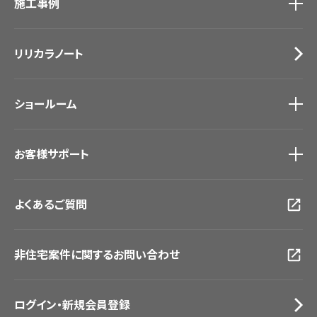
施工事例
壁紙
ブランド・コレクション
カーテン
Lilycolor Coordinate 着せ替えシミュレーション
施工事例
トップ
床材
デジタル・デコ インクジェットプリント
リリカラノート
医療・福祉施設
サステナブル商品
ホテル・オフィス・店舗
ノンワックス床タイル
モデルハウス
壁紙機能性ガイド
ショールーム
新築戸建・マンション
#リリカラのある暮らし
ショールーム
トップ
お客様サポート
東京ショールーム
大阪ショールーム
お客様サポート
トップ
福岡ショールーム
よくあるご質問
資料ダウンロード
横浜ショールーム
画像ダウンロード
広島ショールーム
動画一覧
仙台ショールーム
非住宅案件に関するお問い合わせ
お手入れ便利帳
札幌ショールーム
お役立ち資料
お問い合わせ（一般のお客様）
ログイン・新規会員登録
サンプル・カタログ請求／お問い合わせ（ビジネスのお客様）