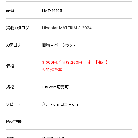
品番
LMT-16105
掲載カタログ
Lilycolor MATERIALS 2024-
カテゴリ
織物 - ベーシック -
3,000円／ｍ(3,260円／㎡) 【税別】
価格
※特殊掛率
規格
巾92cm切売可
リピート
タテ - cm ヨコ - cm
防火性能