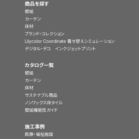
商品を探す
壁紙
カーテン
床材
ブランド・コレクション
Lilycolor Coordinate 着せ替えシミュレーション
デジタル・デコ インクジェットプリント
カタログ一覧
壁紙
カーテン
床材
サステナブル商品
ノンワックス床タイル
壁紙機能性ガイド
施工事例
医療・福祉施設