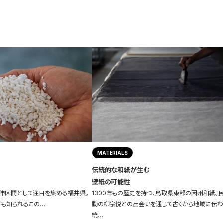
MATERIALS
伝統的な和紙が生む
壁紙の可能性
伸区間として注目を集める福井県。
1300年もの歴史を持つ、鳥取県東部の因州和紙。
ても知られるこの…
動の柳宗悦との出会いを通じて古くから地域に伝
統…