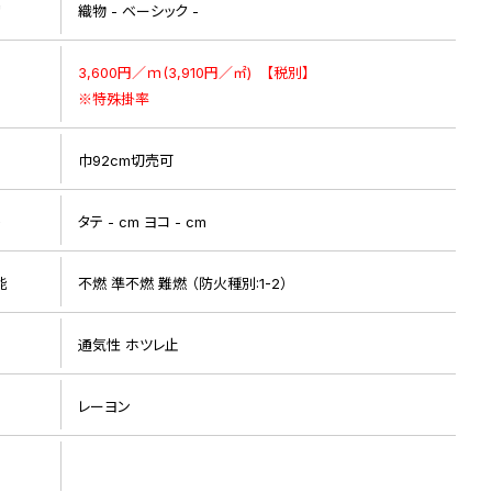
リ
織物 - ベーシック -
3,600円／ｍ(3,910円／㎡) 【税別】
※特殊掛率
巾92cm切売可
ト
タテ - cm ヨコ - cm
能
不燃 準不燃 難燃 （防火種別:1-2）
通気性 ホツレ止
レーヨン