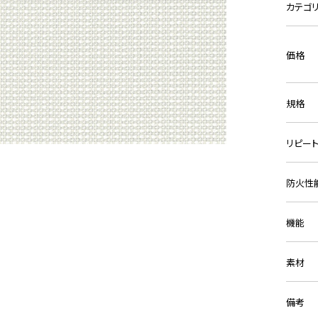
カテゴ
価格
規格
リピー
防火性
機能
素材
備考