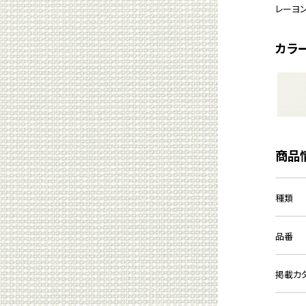
レーヨ
カラ
商品
種類
品番
掲載カ