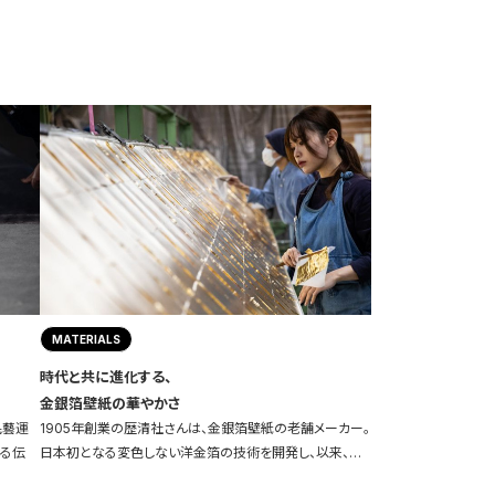
MATERIALS
時代と共に進化する、
金銀箔壁紙の華やかさ
民藝運
1905年創業の歴清社さんは、金銀箔壁紙の老舗メーカー。
わる伝
日本初となる変色しない洋金箔の技術を開発し、以来、…