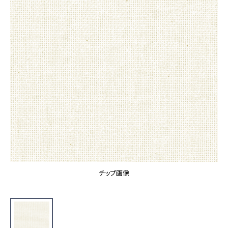
カーテン
カタログ一覧 トップ
床材
施工事例
壁紙
カーテン
ブランド・コレクション
施工事例 トップ
床材
Lilycolor Coordinate 着せ替えシミュレーション
リリカラノート
医療・福祉施設
ホテル・オフィス・店舗
サステナブル商品
モデルハウス
ノンワックス床タイル
ショールーム
新築戸建・マンション
壁紙機能性ガイド
ショールーム トップ
#リリカラのある暮らし
お客様サポート
東京ショールーム
大阪ショールーム
お客様サポート トップ
福岡ショールーム
チップ画像
よくあるご質問
資料ダウンロード
横浜ショールーム
画像ダウンロード
広島ショールーム
動画一覧
仙台ショールーム
非住宅案件に関するお問い合わせ
お手入れ便利帳
札幌ショールーム