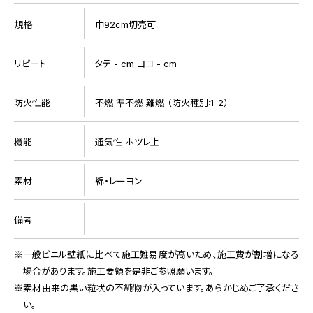
規格
巾92cm切売可
リピート
タテ - cm ヨコ - cm
防火性能
不燃 準不燃 難燃 （防火種別:1-2）
機能
通気性 ホツレ止
素材
綿・レーヨン
備考
一般ビニル壁紙に比べて施工難易度が高いため、施工費が割増になる
場合があります。施工要領を是非ご参照願います。
素材由来の黒い粒状の不純物が入っています。あらかじめご了承くださ
い。