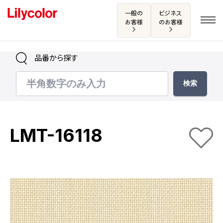
一般の
ビジネス
お客様
のお客様
品番から探す
ログイン・新規会員登録
サンプル・カタログ請求／お問い合わせ
LMT-16118
お気に入り
商品を探す
商品を探す トップ
カタログ一覧
壁紙