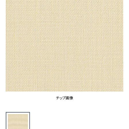
カーテン
カタログ一覧 トップ
床材
施工事例
壁紙
カーテン
ブランド・コレクション
施工事例 トップ
床材
Lilycolor Coordinate 着せ替えシミュレーション
リリカラノート
医療・福祉施設
ホテル・オフィス・店舗
サステナブル商品
モデルハウス
ノンワックス床タイル
ショールーム
新築戸建・マンション
壁紙機能性ガイド
ショールーム トップ
#リリカラのある暮らし
お客様サポート
東京ショールーム
大阪ショールーム
お客様サポート トップ
福岡ショールーム
チップ画像
よくあるご質問
資料ダウンロード
横浜ショールーム
画像ダウンロード
広島ショールーム
動画一覧
仙台ショールーム
非住宅案件に関するお問い合わせ
お手入れ便利帳
札幌ショールーム