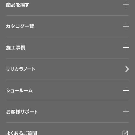
商品を探す
商品を探す
トップ
カタログ一覧
壁紙
カーテン
カタログ一覧
トップ
床材
施工事例
壁紙
ブランド・コレクション
カーテン
Lilycolor Coordinate 着せ替えシミュレーション
施工事例
トップ
床材
デジタル・デコ インクジェットプリント
リリカラノート
医療・福祉施設
サステナブル商品
ホテル・オフィス・店舗
ノンワックス床タイル
モデルハウス
壁紙機能性ガイド
ショールーム
新築戸建・マンション
#リリカラのある暮らし
ショールーム
トップ
お客様サポート
東京ショールーム
大阪ショールーム
お客様サポート
トップ
福岡ショールーム
よくあるご質問
資料ダウンロード
横浜ショールーム