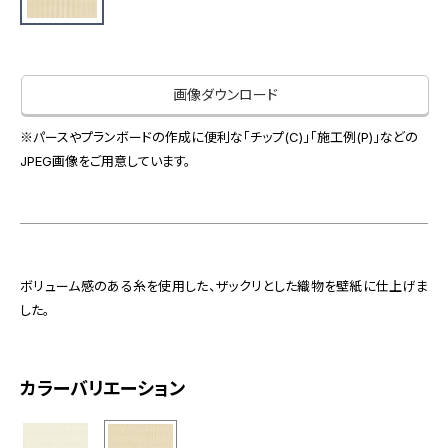
お役立ち資料
お問い合わせ（一般のお客様）
事業紹介
サンプル・カタログ請求／お問い合わせ（ビジネスのお客様）
インテリア事業
画像ダウンロード
会社情報
スペースソリューション事業
オフィスソリューション事業
※パースやプランボードの作成に便利な「チップ(C)」「施工例(P)」などの
会社情報
JPEG画像をご用意しています。
ファシリティソリューション事業
IR情報
不動産投資開発事業
採用情報
ボリューム感のある糸を使用した、ザックリとした織物を壁紙に仕上げま
お知らせ
プライバシーポリシー
サイトマップ
関連団体リンク集
した。
カラーバリエーション
EN
CN