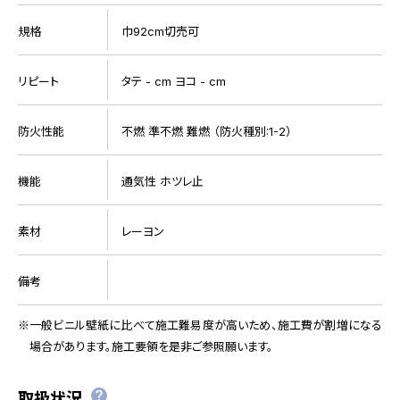
規格
巾92cm切売可
リピート
タテ - cm ヨコ - cm
防火性能
不燃 準不燃 難燃 （防火種別:1-2）
機能
通気性 ホツレ止
素材
レーヨン
備考
一般ビニル壁紙に比べて施工難易度が高いため、施工費が割増になる
場合があります。施工要領を是非ご参照願います。
取扱状況