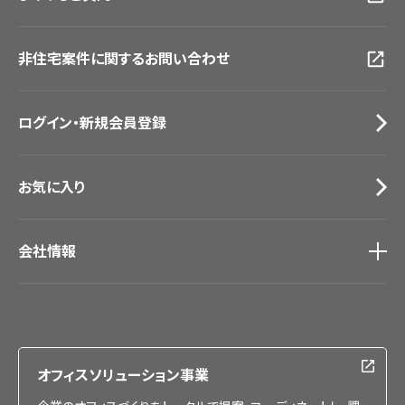
画像ダウンロード
広島ショールーム
動画一覧
仙台ショールーム
非住宅案件に関するお問い合わせ
お手入れ便利帳
札幌ショールーム
お役立ち資料
お問い合わせ（一般のお客様）
ログイン・新規会員登録
サンプル・カタログ請求／お問い合わせ（ビジネスのお客様）
お気に入り
会社情報
会社情報
IR情報
採用情報
オフィスソリューション事業