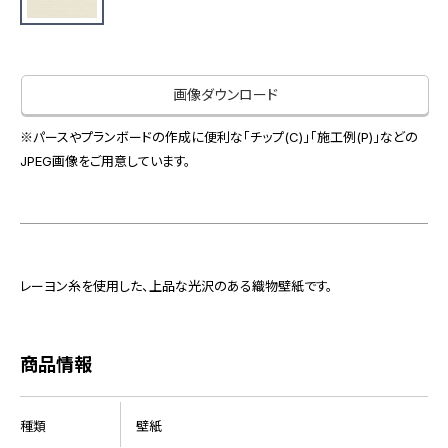
お役立ち資料
お問い合わせ（一般のお客様）
事業紹介
サンプル・カタログ請求／お問い合わせ（ビジネスのお客様）
インテリア事業
画像ダウンロード
会社情報
スペースソリューション事業
オフィスソリューション事業
※パースやプランボードの作成に便利な「チップ(C)」「施工例(P)」などの
会社情報
JPEG画像をご用意しています。
ファシリティソリューション事業
IR情報
不動産投資開発事業
採用情報
レーヨン糸を使用した、上品な光沢のある織物壁紙です。
お知らせ
プライバシーポリシー
サイトマップ
関連団体リンク集
商品情報
EN
CN
種類
壁紙