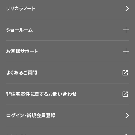
施工事例
トップ
床材
デジタル・デコ インクジェットプリント
リリカラノート
医療・福祉施設
サステナブル商品
ホテル・オフィス・店舗
ノンワックス床タイル
モデルハウス
壁紙機能性ガイド
ショールーム
新築戸建・マンション
#リリカラのある暮らし
ショールーム
トップ
お客様サポート
東京ショールーム
大阪ショールーム
お客様サポート
トップ
福岡ショールーム
よくあるご質問
資料ダウンロード
横浜ショールーム
画像ダウンロード
広島ショールーム
動画一覧
仙台ショールーム
非住宅案件に関するお問い合わせ
お手入れ便利帳
札幌ショールーム
お役立ち資料
お問い合わせ（一般のお客様）
ログイン・新規会員登録
サンプル・カタログ請求／お問い合わせ（ビジネスのお客様）