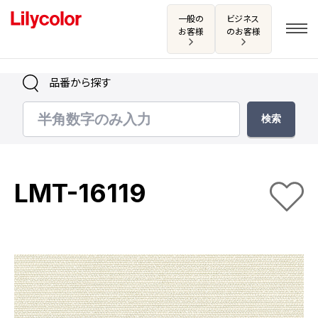
一般の
ビジネス
お客様
のお客様
品番から探す
ログイン・新規会員登録
サンプル・カタログ請求／お問い合わせ
LMT-16119
お気に入り
商品を探す
商品を探す トップ
カタログ一覧
壁紙