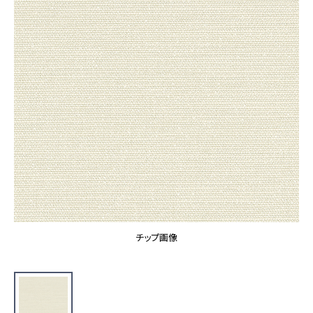
カーテン
カタログ一覧 トップ
床材
施工事例
壁紙
カーテン
ブランド・コレクション
施工事例 トップ
床材
Lilycolor Coordinate 着せ替えシミュレーション
リリカラノート
医療・福祉施設
ホテル・オフィス・店舗
サステナブル商品
モデルハウス
ノンワックス床タイル
ショールーム
新築戸建・マンション
壁紙機能性ガイド
ショールーム トップ
#リリカラのある暮らし
お客様サポート
東京ショールーム
大阪ショールーム
お客様サポート トップ
福岡ショールーム
チップ画像
よくあるご質問
資料ダウンロード
横浜ショールーム
画像ダウンロード
広島ショールーム
動画一覧
仙台ショールーム
非住宅案件に関するお問い合わせ
お手入れ便利帳
札幌ショールーム