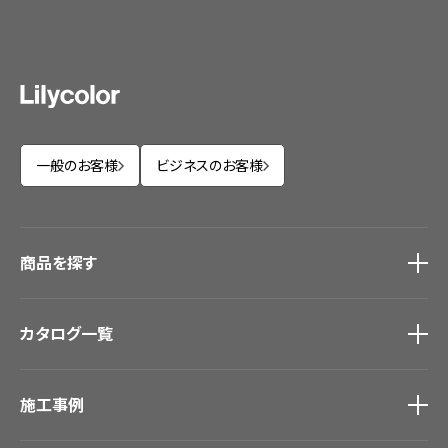
一般のお客様
ビジネスのお客様
商品を探す
商品を探す
トップ
カタログ一覧
壁紙
カーテン
カタログ一覧
トップ
床材
施工事例
壁紙
ブランド・コレクション
カーテン
Lilycolor Coordinate 着せ替えシミュレーション