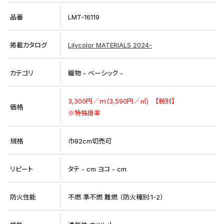
品番
LMT-16119
掲載カタログ
Lilycolor MATERIALS 2024-
カテゴリ
織物 - ベーシック -
3,300円／ｍ(3,590円／㎡) 【税別】
価格
※特殊掛率
規格
巾92cm切売可
リピート
タテ - cm ヨコ - cm
防火性能
不燃 準不燃 難燃 （防火種別:1-2）