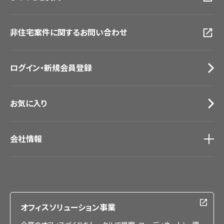
画像ダウンロード
広島ショールーム
動画一覧
仙台ショールーム
非住宅案件に関するお問い合わせ
お手入れ便利帳
札幌ショールーム
お役立ち資料
お問い合わせ（一般のお客様）
ログイン・新規会員登録
サンプル・カタログ請求／お問い合わせ（ビジネスのお客様）
お気に入り
会社情報
会社情報
IR情報
採用情報
オフィスソリューション事業