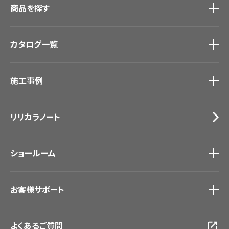
商品を探す
商品を探す
トップ
カタログ一覧
壁紙
カーテン
カタログ一覧
トップ
床材
施工事例
壁紙
ブランド・コレクション
カーテン
Lilycolor Coordinate 着せ替えシミュレーション
施工事例
トップ
床材
デジタル・デコ インクジェットプリント
リリカラノート
医療・福祉施設
サステナブル商品
ホテル・オフィス・店舗
ノンワックス床タイル
モデルハウス
壁紙機能性ガイド
ショールーム
新築戸建・マンション
#リリカラのある暮らし
ショールーム
トップ
お客様サポート
東京ショールーム
大阪ショールーム
お客様サポート
トップ
福岡ショールーム
よくあるご質問
資料ダウンロード
横浜ショールーム