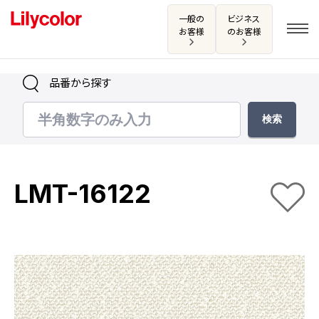
一般の
ビジネス
お客様
のお客様
品番から探す
ログイン・新規会員登録
サンプル・カタログ請求／お問い合わせ
LMT-16122
お気に入り
商品を探す
商品を探す トップ
カタログ一覧
壁紙