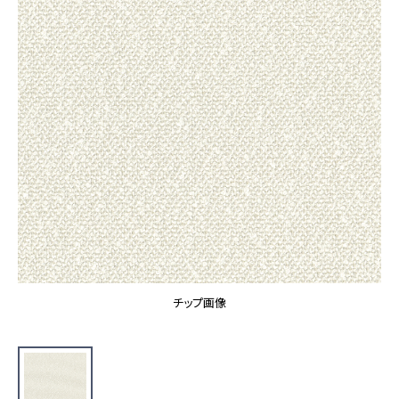
カーテン
カタログ一覧 トップ
床材
施工事例
壁紙
カーテン
ブランド・コレクション
施工事例 トップ
床材
Lilycolor Coordinate 着せ替えシミュレーション
リリカラノート
医療・福祉施設
ホテル・オフィス・店舗
サステナブル商品
モデルハウス
ノンワックス床タイル
ショールーム
新築戸建・マンション
壁紙機能性ガイド
ショールーム トップ
#リリカラのある暮らし
お客様サポート
東京ショールーム
大阪ショールーム
お客様サポート トップ
福岡ショールーム
チップ画像
よくあるご質問
資料ダウンロード
横浜ショールーム
画像ダウンロード
広島ショールーム
動画一覧
仙台ショールーム
非住宅案件に関するお問い合わせ
お手入れ便利帳
札幌ショールーム