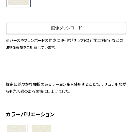
お役立ち資料
お問い合わせ（一般のお客様）
事業紹介
サンプル・カタログ請求／お問い合わせ（ビジネスのお客様）
インテリア事業
画像ダウンロード
会社情報
スペースソリューション事業
オフィスソリューション事業
※パースやプランボードの作成に便利な「チップ(C)」「施工例(P)」などの
会社情報
JPEG画像をご用意しています。
ファシリティソリューション事業
IR情報
不動産投資開発事業
採用情報
緯糸に艶やかな抑揚のあるレーヨン糸を使用することで、ナチュラルなが
お知らせ
プライバシーポリシー
サイトマップ
関連団体リンク集
らも光沢感のある表情に仕上げました。
カラーバリエーション
EN
CN