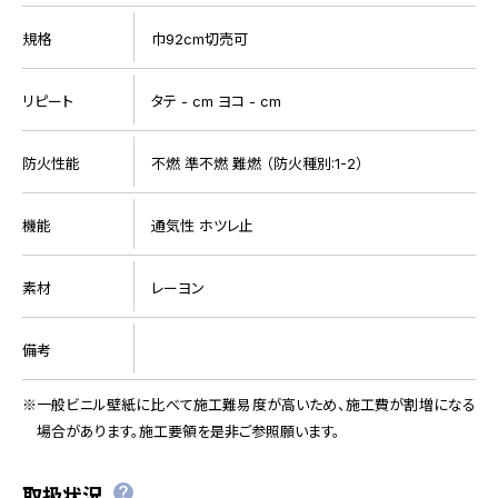
規格
巾92cm切売可
リピート
タテ - cm ヨコ - cm
防火性能
不燃 準不燃 難燃 （防火種別:1-2）
機能
通気性 ホツレ止
素材
レーヨン
備考
一般ビニル壁紙に比べて施工難易度が高いため、施工費が割増になる
場合があります。施工要領を是非ご参照願います。
取扱状況