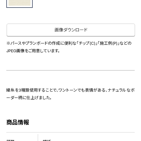
お役立ち資料
お問い合わせ（一般のお客様）
事業紹介
サンプル・カタログ請求／お問い合わせ（ビジネスのお客様）
インテリア事業
画像ダウンロード
会社情報
スペースソリューション事業
オフィスソリューション事業
※パースやプランボードの作成に便利な「チップ(C)」「施工例(P)」などの
会社情報
JPEG画像をご用意しています。
ファシリティソリューション事業
IR情報
不動産投資開発事業
採用情報
緯糸を3種類使用することで、ワントーンでも表情がある、ナチュラルなボ
お知らせ
プライバシーポリシー
サイトマップ
関連団体リンク集
ーダー柄に仕上げました。
商品情報
EN
CN