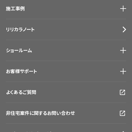
カタログ一覧
トップ
床材
施工事例
壁紙
ブランド・コレクション
カーテン
Lilycolor Coordinate 着せ替えシミュレーション
施工事例
トップ
床材
デジタル・デコ インクジェットプリント
リリカラノート
医療・福祉施設
サステナブル商品
ホテル・オフィス・店舗
ノンワックス床タイル
モデルハウス
壁紙機能性ガイド
ショールーム
新築戸建・マンション
#リリカラのある暮らし
ショールーム
トップ
お客様サポート
東京ショールーム
大阪ショールーム
お客様サポート
トップ
福岡ショールーム
よくあるご質問
資料ダウンロード
横浜ショールーム
画像ダウンロード
広島ショールーム
動画一覧
仙台ショールーム
非住宅案件に関するお問い合わせ
お手入れ便利帳
札幌ショールーム
お役立ち資料
お問い合わせ（一般のお客様）