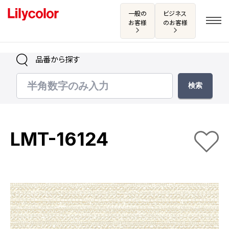
一般の
ビジネス
お客様
のお客様
品番から探す
ログイン・新規会員登録
サンプル・カタログ請求／お問い合わせ
LMT-16124
お気に入り
商品を探す
商品を探す トップ
カタログ一覧
壁紙