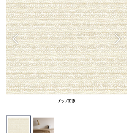
カーテン
カタログ一覧 トップ
床材
施工事例
壁紙
カーテン
ブランド・コレクション
施工事例 トップ
床材
Lilycolor Coordinate 着せ替えシミュレーション
リリカラノート
医療・福祉施設
ホテル・オフィス・店舗
サステナブル商品
モデルハウス
ノンワックス床タイル
ショールーム
新築戸建・マンション
壁紙機能性ガイド
ショールーム トップ
#リリカラのある暮らし
お客様サポート
東京ショールーム
大阪ショールーム
お客様サポート トップ
福岡ショールーム
チップ画像
よくあるご質問
資料ダウンロード
横浜ショールーム
画像ダウンロード
広島ショールーム
動画一覧
仙台ショールーム
非住宅案件に関するお問い合わせ
お手入れ便利帳
札幌ショールーム