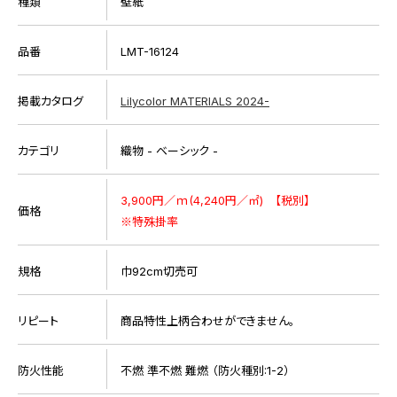
種類
壁紙
品番
LMT-16124
掲載カタログ
Lilycolor MATERIALS 2024-
カテゴリ
織物 - ベーシック -
3,900円／ｍ(4,240円／㎡) 【税別】
価格
※特殊掛率
規格
巾92cm切売可
リピート
商品特性上柄合わせができません。
防火性能
不燃 準不燃 難燃 （防火種別:1-2）