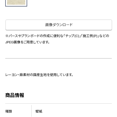
お役立ち資料
お問い合わせ（一般のお客様）
事業紹介
サンプル・カタログ請求／お問い合わせ（ビジネスのお客様）
インテリア事業
画像ダウンロード
会社情報
スペースソリューション事業
オフィスソリューション事業
※パースやプランボードの作成に便利な「チップ(C)」「施工例(P)」などの
会社情報
JPEG画像をご用意しています。
ファシリティソリューション事業
IR情報
不動産投資開発事業
採用情報
レーヨン・麻素材の国産生地を使用しています。
お知らせ
プライバシーポリシー
サイトマップ
関連団体リンク集
商品情報
EN
CN
種類
壁紙