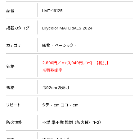
品番
LMT-16125
掲載カタログ
Lilycolor MATERIALS 2024-
カテゴリ
織物 - ベーシック -
2,800円／ｍ(3,040円／㎡) 【税別】
価格
※特殊掛率
規格
巾92cm切売可
リピート
タテ - cm ヨコ - cm
防火性能
不燃 準不燃 難燃 （防火種別:1-2）