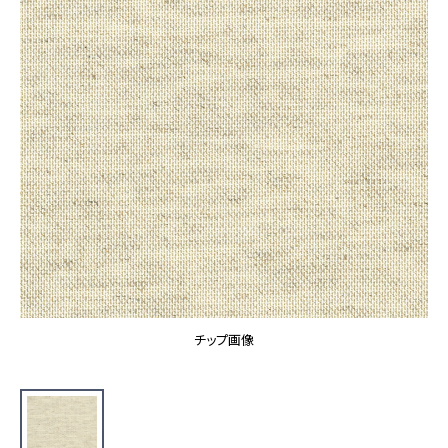
カーテン
カタログ一覧 トップ
床材
施工事例
壁紙
カーテン
ブランド・コレクション
施工事例 トップ
床材
Lilycolor Coordinate 着せ替えシミュレーション
リリカラノート
医療・福祉施設
ホテル・オフィス・店舗
サステナブル商品
モデルハウス
ノンワックス床タイル
ショールーム
新築戸建・マンション
壁紙機能性ガイド
ショールーム トップ
#リリカラのある暮らし
お客様サポート
東京ショールーム
大阪ショールーム
お客様サポート トップ
福岡ショールーム
チップ画像
よくあるご質問
資料ダウンロード
横浜ショールーム
画像ダウンロード
広島ショールーム
動画一覧
仙台ショールーム
非住宅案件に関するお問い合わせ
お手入れ便利帳
札幌ショールーム