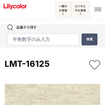
一般の
ビジネス
お客様
のお客様
品番から探す
ログイン・新規会員登録
サンプル・カタログ請求／お問い合わせ
LMT-16125
お気に入り
商品を探す
商品を探す トップ
カタログ一覧
壁紙