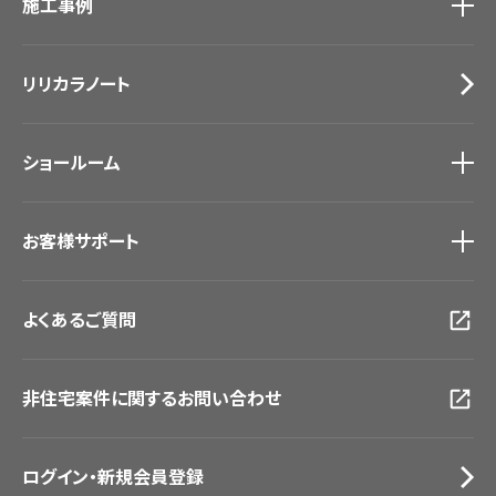
施工事例
壁紙
ブランド・コレクション
カーテン
Lilycolor Coordinate 着せ替えシミュレーション
施工事例
トップ
床材
デジタル・デコ インクジェットプリント
リリカラノート
医療・福祉施設
サステナブル商品
ホテル・オフィス・店舗
ノンワックス床タイル
モデルハウス
壁紙機能性ガイド
ショールーム
新築戸建・マンション
#リリカラのある暮らし
ショールーム
トップ
お客様サポート
東京ショールーム
大阪ショールーム
お客様サポート
トップ
福岡ショールーム
よくあるご質問
資料ダウンロード
横浜ショールーム
画像ダウンロード
広島ショールーム
動画一覧
仙台ショールーム
非住宅案件に関するお問い合わせ
お手入れ便利帳
札幌ショールーム
お役立ち資料
お問い合わせ（一般のお客様）
ログイン・新規会員登録
サンプル・カタログ請求／お問い合わせ（ビジネスのお客様）