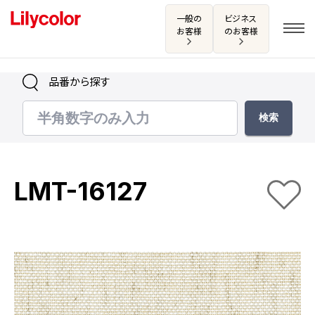
一般の
ビジネス
お客様
のお客様
品番から探す
ログイン・新規会員登録
サンプル・カタログ請求／お問い合わせ
LMT-16127
お気に入り
商品を探す
商品を探す トップ
カタログ一覧
壁紙