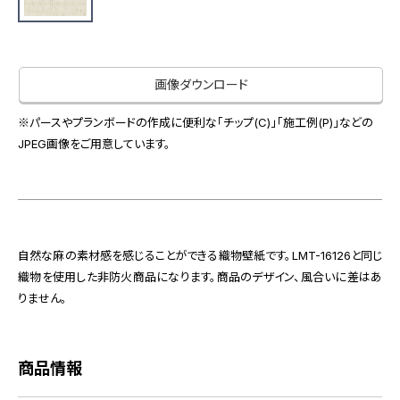
お役立ち資料
お問い合わせ（一般のお客様）
事業紹介
サンプル・カタログ請求／お問い合わせ（ビジネスのお客様）
インテリア事業
画像ダウンロード
会社情報
スペースソリューション事業
オフィスソリューション事業
※パースやプランボードの作成に便利な「チップ(C)」「施工例(P)」などの
会社情報
JPEG画像をご用意しています。
ファシリティソリューション事業
IR情報
不動産投資開発事業
採用情報
自然な麻の素材感を感じることができる織物壁紙です。LMT-16126と同じ
お知らせ
プライバシーポリシー
サイトマップ
関連団体リンク集
織物を使用した非防火商品になります。商品のデザイン、風合いに差はあ
りません。
EN
CN
商品情報