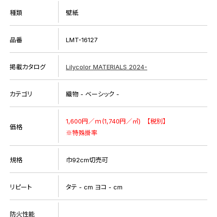
種類
壁紙
品番
LMT-16127
掲載カタログ
Lilycolor MATERIALS 2024-
カテゴリ
織物 - ベーシック -
1,600円／ｍ(1,740円／㎡) 【税別】
価格
※特殊掛率
規格
巾92cm切売可
リピート
タテ - cm ヨコ - cm
防火性能