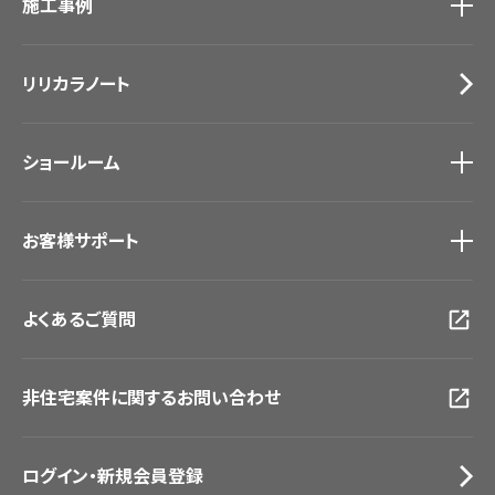
施工事例
壁紙
ブランド・コレクション
カーテン
Lilycolor Coordinate 着せ替えシミュレーション
施工事例
トップ
床材
デジタル・デコ インクジェットプリント
リリカラノート
医療・福祉施設
サステナブル商品
ホテル・オフィス・店舗
ノンワックス床タイル
モデルハウス
壁紙機能性ガイド
ショールーム
新築戸建・マンション
#リリカラのある暮らし
ショールーム
トップ
お客様サポート
東京ショールーム
大阪ショールーム
お客様サポート
トップ
福岡ショールーム
よくあるご質問
資料ダウンロード
横浜ショールーム
画像ダウンロード
広島ショールーム
動画一覧
仙台ショールーム
非住宅案件に関するお問い合わせ
お手入れ便利帳
札幌ショールーム
お役立ち資料
お問い合わせ（一般のお客様）
ログイン・新規会員登録
サンプル・カタログ請求／お問い合わせ（ビジネスのお客様）