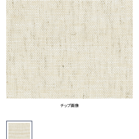
カーテン
カタログ一覧 トップ
床材
施工事例
壁紙
カーテン
ブランド・コレクション
施工事例 トップ
床材
Lilycolor Coordinate 着せ替えシミュレーション
リリカラノート
医療・福祉施設
ホテル・オフィス・店舗
サステナブル商品
モデルハウス
ノンワックス床タイル
ショールーム
新築戸建・マンション
壁紙機能性ガイド
ショールーム トップ
#リリカラのある暮らし
お客様サポート
東京ショールーム
大阪ショールーム
お客様サポート トップ
福岡ショールーム
チップ画像
よくあるご質問
資料ダウンロード
横浜ショールーム
画像ダウンロード
広島ショールーム
動画一覧
仙台ショールーム
非住宅案件に関するお問い合わせ
お手入れ便利帳
札幌ショールーム