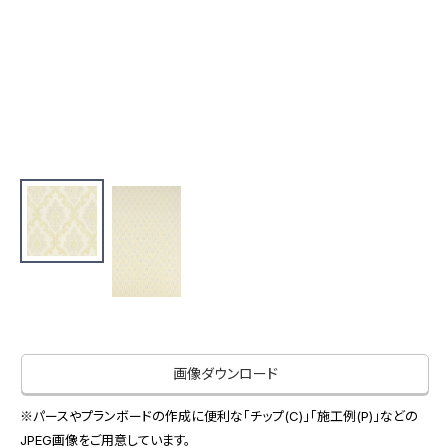
お役立ち資料
お問い合わせ（一般のお客様）
事業紹介
サンプル・カタログ請求／お問い合わせ（ビジネスのお客様）
インテリア事業
会社情報
スペースソリューション事業
オフィスソリューション事業
会社情報
ファシリティソリューション事業
IR情報
不動産投資開発事業
採用情報
お知らせ
プライバシーポリシー
サイトマップ
関連団体リンク集
画像ダウンロード
EN
CN
※パースやプランボードの作成に便利な「チップ(C)」「施工例(P)」などの
JPEG画像をご用意しています。