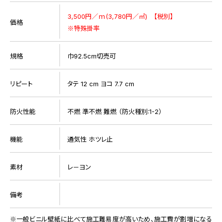
3,500円／ｍ(3,780円／㎡) 【税別】
価格
※特殊掛率
規格
巾92.5cm切売可
リピート
タテ 12 cm ヨコ 7.7 cm
防火性能
不燃 準不燃 難燃 （防火種別:1-2）
機能
通気性 ホツレ止
素材
レ－ヨン
備考
一般ビニル壁紙に比べて施工難易度が高いため、施工費が割増になる