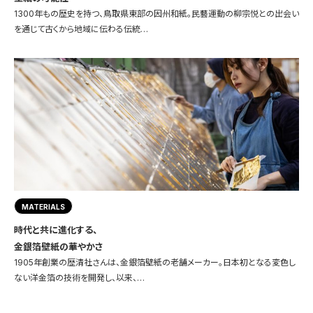
1300年もの歴史を持つ、鳥取県東部の因州和紙。民藝運動の柳宗悦との出会い
を通じて古くから地域に伝わる伝統…
MATERIALS
時代と共に進化する、
金銀箔壁紙の華やかさ
1905年創業の歴清社さんは、金銀箔壁紙の老舗メーカー。日本初となる変色し
ない洋金箔の技術を開発し、以来、…