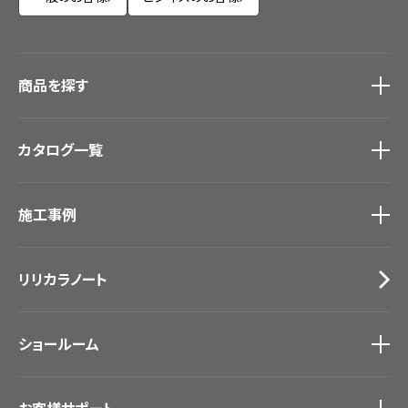
商品を探す
商品を探す
トップ
カタログ一覧
壁紙
カーテン
カタログ一覧
トップ
床材
施工事例
壁紙
ブランド・コレクション
カーテン
Lilycolor Coordinate 着せ替えシミュレーション
施工事例
トップ
床材
デジタル・デコ インクジェットプリント
リリカラノート
医療・福祉施設
サステナブル商品
ホテル・オフィス・店舗
ノンワックス床タイル
モデルハウス
壁紙機能性ガイド
ショールーム
新築戸建・マンション
#リリカラのある暮らし
ショールーム
トップ