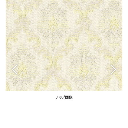
カーテン
カタログ一覧 トップ
床材
施工事例
壁紙
カーテン
ブランド・コレクション
施工事例 トップ
床材
Lilycolor Coordinate 着せ替えシミュレーション
リリカラノート
医療・福祉施設
ホテル・オフィス・店舗
サステナブル商品
モデルハウス
ノンワックス床タイル
ショールーム
新築戸建・マンション
壁紙機能性ガイド
ショールーム トップ
#リリカラのある暮らし
お客様サポート
東京ショールーム
大阪ショールーム
お客様サポート トップ
福岡ショールーム
チップ画像
よくあるご質問
資料ダウンロード
横浜ショールーム
画像ダウンロード
広島ショールーム
動画一覧
仙台ショールーム
非住宅案件に関するお問い合わせ
お手入れ便利帳
札幌ショールーム