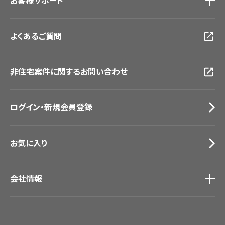
お客様サポート
東京ショールーム
大阪ショールーム
お客様サポート
トップ
福岡ショールーム
よくあるご質問
資料ダウンロード
横浜ショールーム
画像ダウンロード
広島ショールーム
動画一覧
仙台ショールーム
非住宅案件に関するお問い合わせ
お手入れ便利帳
札幌ショールーム
お役立ち資料
お問い合わせ（一般のお客様）
ログイン・新規会員登録
サンプル・カタログ請求／お問い合わせ（ビジネスのお客様）
お気に入り
会社情報
会社情報
IR情報