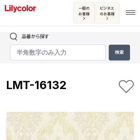
一般の
ビジネス
お客様
のお客様
品番から探す
ログイン・新規会員登録
サンプル・カタログ請求／お問い合わせ
LMT-16132
お気に入り
商品を探す
商品を探す トップ
カタログ一覧
壁紙