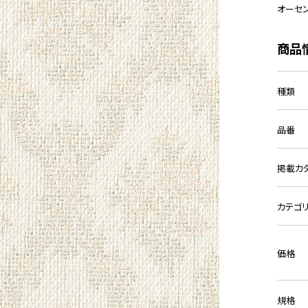
オーセ
商品
種類
品番
掲載カ
カテゴ
価格
規格