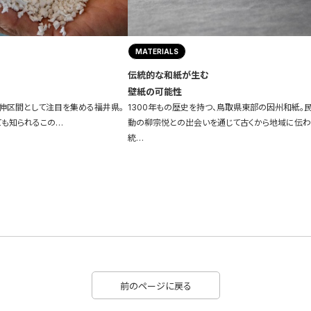
MATERIALS
伝統的な和紙が生む
壁紙の可能性
伸区間として注目を集める福井県。
1300年もの歴史を持つ、鳥取県東部の因州和紙。
ても知られるこの…
動の柳宗悦との出会いを通じて古くから地域に伝
統…
前のページに戻る