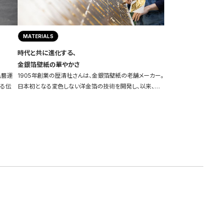
MATERIALS
時代と共に進化する、
金銀箔壁紙の華やかさ
民藝運
1905年創業の歴清社さんは、金銀箔壁紙の老舗メーカー。
わる伝
日本初となる変色しない洋金箔の技術を開発し、以来、…