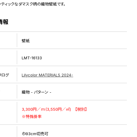
ンティックなダマスク柄の織物壁紙です。
情報
壁紙
LMT-16133
タログ
Lilycolor MATERIALS 2024-
リ
織物 - パターン -
3,300円／ｍ(3,550円／㎡) 【税別】
※特殊掛率
巾93cm切売可