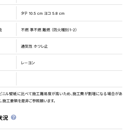
ト
タテ 10.5 cm ヨコ 5.8 cm
能
不燃 準不燃 難燃 （防火種別:1-2）
通気性 ホツレ止
レ－ヨン
ビニル壁紙に比べて施工難易度が高いため、施工費が割増になる場合があ
す。施工要領を是非ご参照願います。
状況