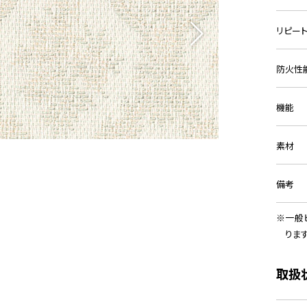
リピー
防火性
機能
素材
備考
一般
りま
取扱