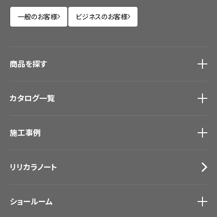
一般のお客様
ビジネスのお客様
商品を探す
商品を探す
トップ
カタログ一覧
壁紙
カーテン
カタログ一覧
トップ
床材
施工事例
壁紙
ブランド・コレクション
カーテン
Lilycolor Coordinate 着せ替えシミュレーション
施工事例
トップ
床材
デジタル・デコ インクジェットプリント
リリカラノート
医療・福祉施設
サステナブル商品
ホテル・オフィス・店舗
ノンワックス床タイル
モデルハウス
壁紙機能性ガイド
ショールーム
新築戸建・マンション
#リリカラのある暮らし