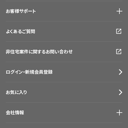
ショールーム
トップ
お客様サポート
東京ショールーム
大阪ショールーム
お客様サポート
トップ
福岡ショールーム
よくあるご質問
資料ダウンロード
横浜ショールーム
画像ダウンロード
広島ショールーム
動画一覧
仙台ショールーム
非住宅案件に関するお問い合わせ
お手入れ便利帳
札幌ショールーム
お役立ち資料
お問い合わせ（一般のお客様）
ログイン・新規会員登録
サンプル・カタログ請求／お問い合わせ（ビジネスのお客様）
お気に入り
会社情報
会社情報