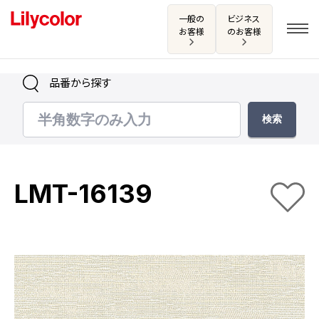
一般の
ビジネス
お客様
のお客様
品番から探す
ログイン・新規会員登録
サンプル・カタログ請求／お問い合わせ
LMT-16139
お気に入り
商品を探す
商品を探す トップ
カタログ一覧
壁紙