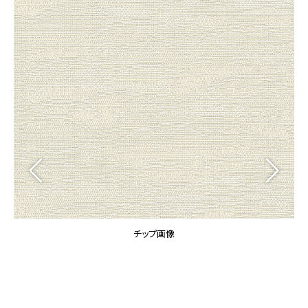
カーテン
カタログ一覧 トップ
床材
施工事例
壁紙
カーテン
ブランド・コレクション
施工事例 トップ
床材
Lilycolor Coordinate 着せ替えシミュレーション
リリカラノート
医療・福祉施設
ホテル・オフィス・店舗
サステナブル商品
モデルハウス
ノンワックス床タイル
ショールーム
新築戸建・マンション
壁紙機能性ガイド
ショールーム トップ
#リリカラのある暮らし
お客様サポート
東京ショールーム
大阪ショールーム
お客様サポート トップ
福岡ショールーム
チップ画像
よくあるご質問
資料ダウンロード
横浜ショールーム
画像ダウンロード
広島ショールーム
動画一覧
仙台ショールーム
非住宅案件に関するお問い合わせ
お手入れ便利帳
札幌ショールーム