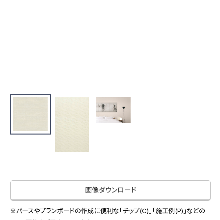
お役立ち資料
お問い合わせ（一般のお客様）
事業紹介
サンプル・カタログ請求／お問い合わせ（ビジネスのお客様）
インテリア事業
会社情報
スペースソリューション事業
オフィスソリューション事業
会社情報
ファシリティソリューション事業
IR情報
不動産投資開発事業
採用情報
お知らせ
プライバシーポリシー
サイトマップ
関連団体リンク集
画像ダウンロード
EN
CN
※パースやプランボードの作成に便利な「チップ(C)」「施工例(P)」などの