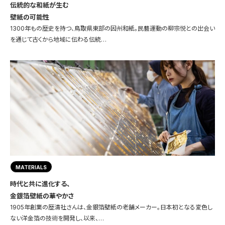
伝統的な和紙が生む
壁紙の可能性
1300年もの歴史を持つ、鳥取県東部の因州和紙。民藝運動の柳宗悦との出会い
を通じて古くから地域に伝わる伝統…
MATERIALS
時代と共に進化する、
金銀箔壁紙の華やかさ
1905年創業の歴清社さんは、金銀箔壁紙の老舗メーカー。日本初となる変色し
ない洋金箔の技術を開発し、以来、…