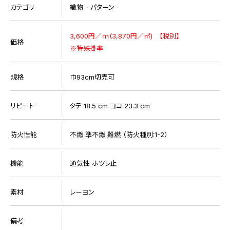
カテゴリ
織物 - パターン -
3,600円／ｍ(3,870円／㎡) 【税別】
価格
※特殊掛率
規格
巾93cm切売可
リピート
タテ 18.5 cm ヨコ 23.3 cm
防火性能
不燃 準不燃 難燃 （防火種別:1-2）
機能
通気性 ホツレ止
素材
レ－ヨン
備考