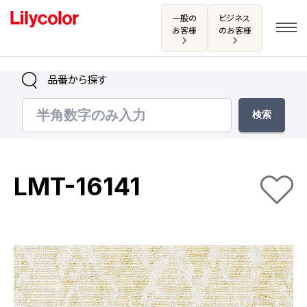
一般の
ビジネス
お客様
のお客様
品番から探す
ログイン・新規会員登録
サンプル・カタログ請求／お問い合わせ
LMT-16141
お気に入り
商品を探す
商品を探す トップ
カタログ一覧
壁紙