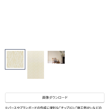
お役立ち資料
お問い合わせ（一般のお客様）
事業紹介
サンプル・カタログ請求／お問い合わせ（ビジネスのお客様）
インテリア事業
会社情報
スペースソリューション事業
オフィスソリューション事業
会社情報
ファシリティソリューション事業
IR情報
不動産投資開発事業
採用情報
お知らせ
プライバシーポリシー
サイトマップ
関連団体リンク集
画像ダウンロード
EN
CN
※パースやプランボードの作成に便利な「チップ(C)」「施工例(P)」などの