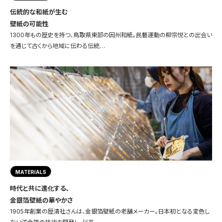
伝統的な和紙が生む
壁紙の可能性
1300年もの歴史を持つ、鳥取県東部の因州和紙。民藝運動の柳宗悦との出会い
を通じて古くから地域に伝わる伝統…
MATERIALS
時代と共に進化する、
金銀箔壁紙の華やかさ
1905年創業の歴清社さんは、金銀箔壁紙の老舗メーカー。日本初となる変色し