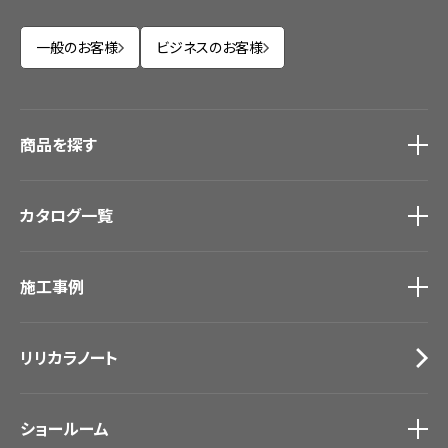
一般のお客様
ビジネスのお客様
商品を探す
商品を探す
トップ
カタログ一覧
壁紙
カーテン
カタログ一覧
トップ
床材
施工事例
壁紙
ブランド・コレクション
カーテン
Lilycolor Coordinate 着せ替えシミュレーション
施工事例
トップ
床材
デジタル・デコ インクジェットプリント
リリカラノート
医療・福祉施設
サステナブル商品
ホテル・オフィス・店舗
ノンワックス床タイル
モデルハウス
壁紙機能性ガイド
ショールーム
新築戸建・マンション