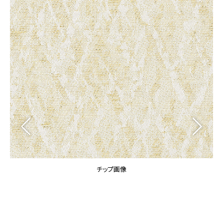
カーテン
カタログ一覧 トップ
床材
施工事例
壁紙
カーテン
ブランド・コレクション
施工事例 トップ
床材
Lilycolor Coordinate 着せ替えシミュレーション
リリカラノート
医療・福祉施設
ホテル・オフィス・店舗
サステナブル商品
モデルハウス
ノンワックス床タイル
ショールーム
新築戸建・マンション
壁紙機能性ガイド
ショールーム トップ
#リリカラのある暮らし
お客様サポート
東京ショールーム
大阪ショールーム
お客様サポート トップ
福岡ショールーム
チップ画像
よくあるご質問
資料ダウンロード
横浜ショールーム
画像ダウンロード
広島ショールーム
動画一覧
仙台ショールーム
非住宅案件に関するお問い合わせ
お手入れ便利帳
札幌ショールーム