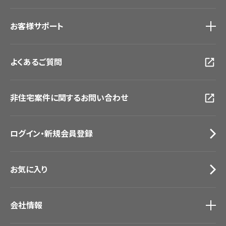
#リリカラのある暮らし
ショールーム
トップ
お客様サポート
東京ショールーム
大阪ショールーム
お客様サポート
トップ
福岡ショールーム
よくあるご質問
資料ダウンロード
横浜ショールーム
画像ダウンロード
広島ショールーム
動画一覧
仙台ショールーム
非住宅案件に関するお問い合わせ
お手入れ便利帳
札幌ショールーム
お役立ち資料
お問い合わせ（一般のお客様）
ログイン・新規会員登録
サンプル・カタログ請求／お問い合わせ（ビジネスのお客様）
お気に入り
会社情報