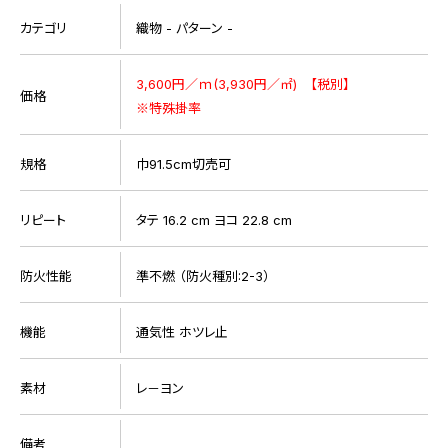
カテゴリ
織物 - パターン -
3,600円／ｍ(3,930円／㎡) 【税別】
価格
※特殊掛率
規格
巾91.5cm切売可
リピート
タテ 16.2 cm ヨコ 22.8 cm
防火性能
準不燃 （防火種別:2-3）
機能
通気性 ホツレ止
素材
レ－ヨン
備考