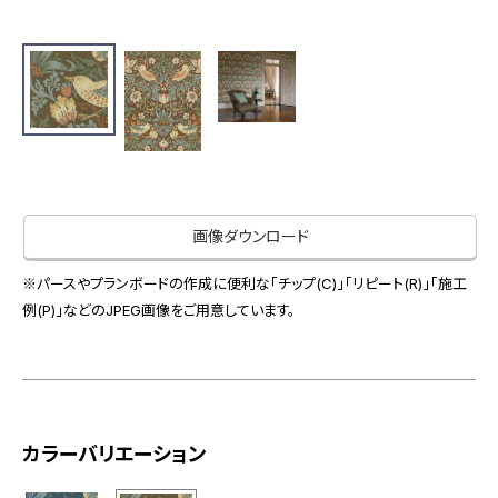
お役立ち資料
お問い合わせ（一般のお客様）
事業紹介
サンプル・カタログ請求／お問い合わせ（ビジネスのお客様）
インテリア事業
会社情報
スペースソリューション事業
オフィスソリューション事業
会社情報
ファシリティソリューション事業
IR情報
不動産投資開発事業
採用情報
画像ダウンロード
※パースやプランボードの作成に便利な「チップ(C)」「リピート(R)」「施工
例(P)」などのJPEG画像をご用意しています。
お知らせ
プライバシーポリシー
サイトマップ
関連団体リンク集
カラーバリエーション
EN
CN