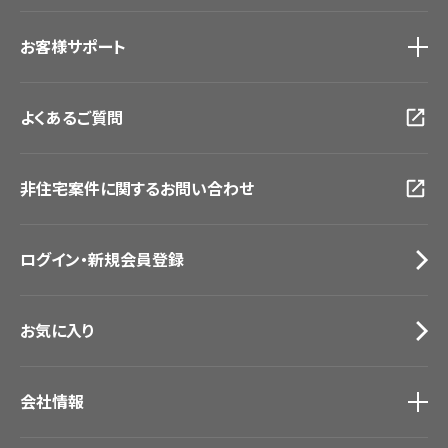
#リリカラのある暮らし
ショールーム
トップ
お客様サポート
東京ショールーム
大阪ショールーム
お客様サポート
トップ
福岡ショールーム
よくあるご質問
資料ダウンロード
横浜ショールーム
画像ダウンロード
広島ショールーム
動画一覧
仙台ショールーム
非住宅案件に関するお問い合わせ
お手入れ便利帳
札幌ショールーム
お役立ち資料
お問い合わせ（一般のお客様）
ログイン・新規会員登録
サンプル・カタログ請求／お問い合わせ（ビジネスのお客様）
お気に入り
会社情報