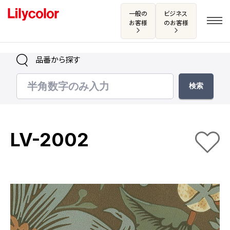
一般の
ビジネス
お客様
のお客様
品番から探す
ログイン・新規会員登録
サンプル・カタログ請求／お問い合わせ
LV-2002
お気に入り
商品を探す
商品を探す トップ
カタログ一覧
壁紙