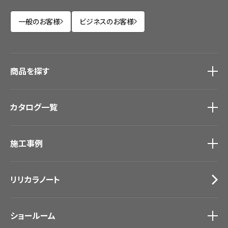
一般のお客様
ビジネスのお客様
商品を探す
商品を探す
トップ
カタログ一覧
壁紙
カーテン
カタログ一覧
トップ
床材
施工事例
壁紙
ブランド・コレクション
カーテン
Lilycolor Coordinate 着せ替えシミュレーション
施工事例
トップ
床材
デジタル・デコ インクジェットプリント
リリカラノート
医療・福祉施設
サステナブル商品
ホテル・オフィス・店舗
ノンワックス床タイル
モデルハウス
壁紙機能性ガイド
ショールーム
新築戸建・マンション