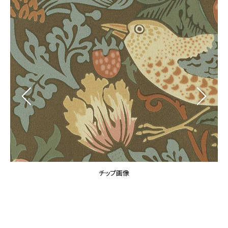
カーテン
カタログ一覧 トップ
床材
施工事例
壁紙
カーテン
ブランド・コレクション
施工事例 トップ
床材
Lilycolor Coordinate 着せ替えシミュレーション
リリカラノート
医療・福祉施設
ホテル・オフィス・店舗
サステナブル商品
モデルハウス
ノンワックス床タイル
ショールーム
新築戸建・マンション
壁紙機能性ガイド
ショールーム トップ
#リリカラのある暮らし
お客様サポート
東京ショールーム
大阪ショールーム
お客様サポート トップ
福岡ショールーム
チップ画像
よくあるご質問
資料ダウンロード
横浜ショールーム
画像ダウンロード
広島ショールーム
動画一覧
仙台ショールーム
非住宅案件に関するお問い合わせ
お手入れ便利帳
札幌ショールーム