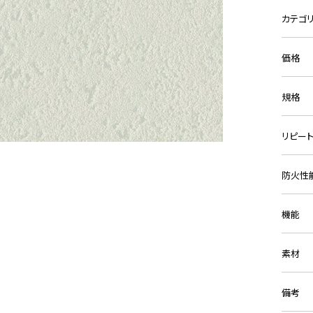
カテゴ
価格
規格
リピー
防火性
機能
素材
備考