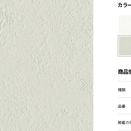
カラ
商品
種類
品番
掲載カ