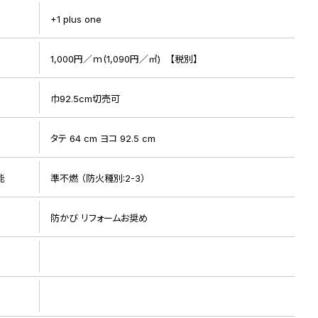
リ
+1 plus one
1,000円／ｍ(1,090円／㎡) 【税別】
巾92.5cm切売可
ト
タテ 64 cm ヨコ 92.5 cm
能
準不燃 （防火種別:2-3）
防かび リフォームお奨め