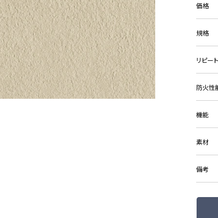
価格
規格
リピー
防火性
機能
素材
備考