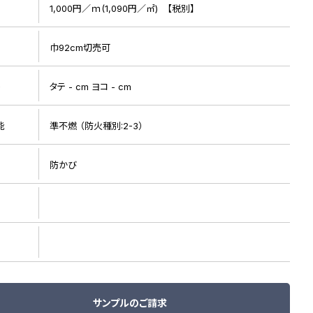
1,000円／ｍ(1,090円／㎡) 【税別】
巾92cm切売可
ト
タテ - cm ヨコ - cm
能
準不燃 （防火種別:2-3）
リピート画像
防かび
サンプルのご請求