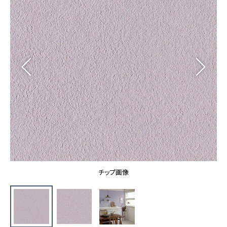
カーテン
カタログ一覧 トップ
床材
施工事例
壁紙
カーテン
ブランド・コレクション
施工事例 トップ
床材
Lilycolor Coordinate 着せ替えシミュレーション
リリカラノート
医療・福祉施設
ホテル・オフィス・店舗
サステナブル商品
モデルハウス
ノンワックス床タイル
ショールーム
新築戸建・マンション
壁紙機能性ガイド
ショールーム トップ
#リリカラのある暮らし
お客様サポート
東京ショールーム
大阪ショールーム
お客様サポート トップ
福岡ショールーム
チップ画像
よくあるご質問
資料ダウンロード
横浜ショールーム
画像ダウンロード
広島ショールーム
動画一覧
仙台ショールーム
非住宅案件に関するお問い合わせ
お手入れ便利帳
札幌ショールーム