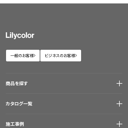
一般のお客様
ビジネスのお客様
商品を探す
商品を探す
トップ
カタログ一覧
壁紙
カーテン
カタログ一覧
トップ
床材
施工事例
壁紙
ブランド・コレクション