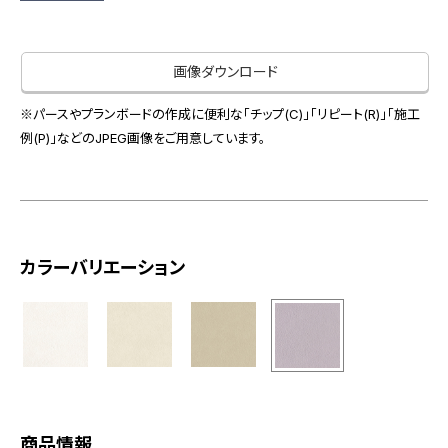
お役立ち資料
お問い合わせ（一般のお客様）
事業紹介
サンプル・カタログ請求／お問い合わせ（ビジネスのお客様）
画像ダウンロード
インテリア事業
会社情報
スペースソリューション事業
※パースやプランボードの作成に便利な「チップ(C)」「リピート(R)」「施工
オフィスソリューション事業
例(P)」などのJPEG画像をご用意しています。
会社情報
ファシリティソリューション事業
IR情報
不動産投資開発事業
採用情報
カラーバリエーション
お知らせ
プライバシーポリシー
サイトマップ
関連団体リンク集
EN
CN
商品情報