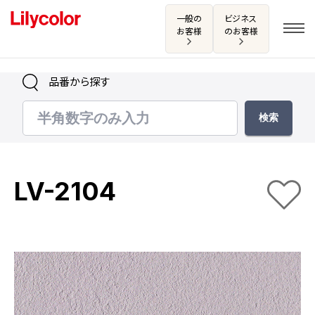
一般の
ビジネス
お客様
のお客様
品番から探す
ログイン・新規会員登録
サンプル・カタログ請求／お問い合わせ
LV-2104
お気に入り
商品を探す
商品を探す トップ
カタログ一覧
壁紙