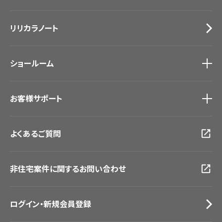
カーテン
Lilycolor Coordinate 着せ替えシミュレーション
施工事例
トップ
床材
デジタル・デコ インクジェットプリント
リリカラノート
医療・福祉施設
サステナブル商品
ホテル・オフィス・店舗
ノンワックス床タイル
モデルハウス
壁紙機能性ガイド
ショールーム
新築戸建・マンション
#リリカラのある暮らし
ショールーム
トップ
お客様サポート
東京ショールーム
大阪ショールーム
お客様サポート
トップ
福岡ショールーム
よくあるご質問
資料ダウンロード
横浜ショールーム
画像ダウンロード
広島ショールーム
動画一覧
仙台ショールーム
非住宅案件に関するお問い合わせ
お手入れ便利帳
札幌ショールーム
お役立ち資料
お問い合わせ（一般のお客様）
ログイン・新規会員登録
サンプル・カタログ請求／お問い合わせ（ビジネスのお客様）