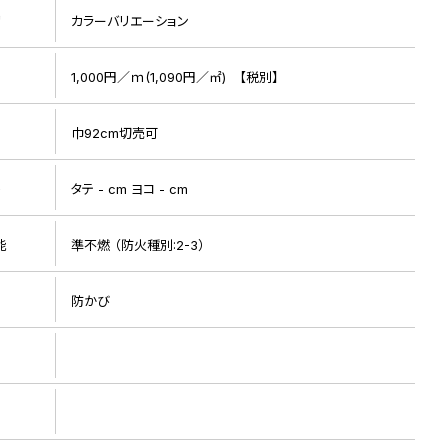
リ
カラーバリエーション
1,000円／ｍ(1,090円／㎡) 【税別】
巾92cm切売可
ト
タテ - cm ヨコ - cm
リピート画像
能
準不燃 （防火種別:2-3）
防かび