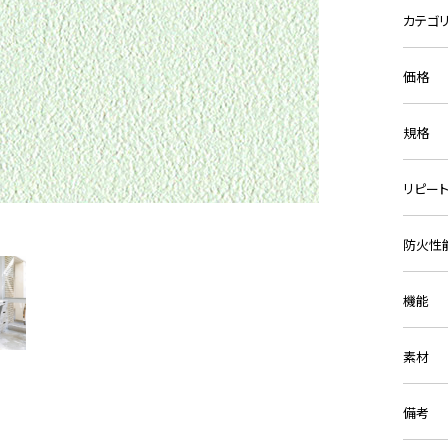
カテゴ
価格
規格
リピー
防火性
機能
素材
備考