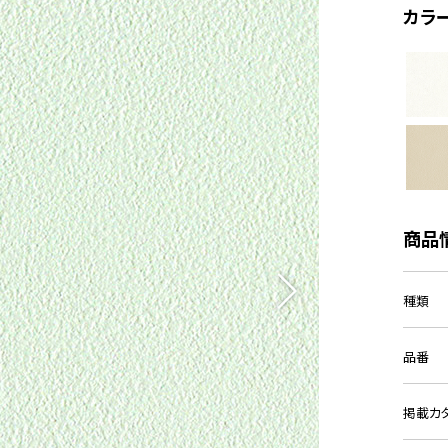
カラ
商品
種類
品番
掲載カ