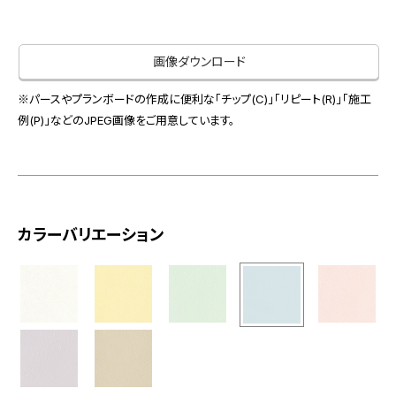
お役立ち資料
お問い合わせ（一般のお客様）
事業紹介
サンプル・カタログ請求／お問い合わせ（ビジネスのお客様）
画像ダウンロード
インテリア事業
会社情報
スペースソリューション事業
※パースやプランボードの作成に便利な「チップ(C)」「リピート(R)」「施工
オフィスソリューション事業
例(P)」などのJPEG画像をご用意しています。
会社情報
ファシリティソリューション事業
IR情報
不動産投資開発事業
採用情報
カラーバリエーション
お知らせ
プライバシーポリシー
サイトマップ
関連団体リンク集
EN
CN