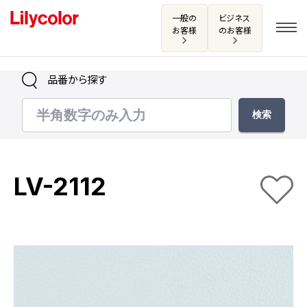
一般の
ビジネス
お客様
のお客様
品番から探す
ログイン・新規会員登録
サンプル・カタログ請求／お問い合わせ
LV-2112
お気に入り
商品を探す
商品を探す トップ
カタログ一覧
壁紙