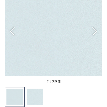
カーテン
カタログ一覧 トップ
床材
施工事例
壁紙
カーテン
ブランド・コレクション
施工事例 トップ
床材
Lilycolor Coordinate 着せ替えシミュレーション
リリカラノート
医療・福祉施設
ホテル・オフィス・店舗
サステナブル商品
モデルハウス
ノンワックス床タイル
ショールーム
新築戸建・マンション
壁紙機能性ガイド
ショールーム トップ
#リリカラのある暮らし
お客様サポート
東京ショールーム
大阪ショールーム
お客様サポート トップ
福岡ショールーム
チップ画像
よくあるご質問
資料ダウンロード
横浜ショールーム
画像ダウンロード
広島ショールーム
動画一覧
仙台ショールーム
非住宅案件に関するお問い合わせ
お手入れ便利帳
札幌ショールーム