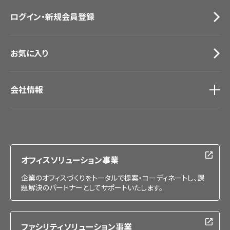
お問い合わせ（一般のお客様）
ログイン・新規会員登録
サンプル・カタログ請求／お問い合わせ（ビジネスのお客様）
お気に入り
会社情報
会社情報
IR情報
採用情報
オフィスソリューション事業
企業のオフィスづくりをトータルで提案・コーディネートし、課
題解決のパートナーとしてサポートいたします。
ファシリティソリューション事業