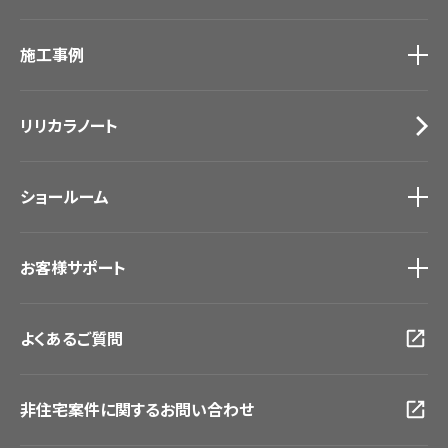
カーテン
カタログ一覧
トップ
床材
施工事例
壁紙
ブランド・コレクション
カーテン
Lilycolor Coordinate 着せ替えシミュレーション
施工事例
トップ
床材
デジタル・デコ インクジェットプリント
リリカラノート
医療・福祉施設
サステナブル商品
ホテル・オフィス・店舗
ノンワックス床タイル
モデルハウス
壁紙機能性ガイド
ショールーム
新築戸建・マンション
#リリカラのある暮らし
ショールーム
トップ
お客様サポート
東京ショールーム
大阪ショールーム
お客様サポート
トップ
福岡ショールーム
よくあるご質問
資料ダウンロード
横浜ショールーム
画像ダウンロード
広島ショールーム
動画一覧
仙台ショールーム
非住宅案件に関するお問い合わせ
お手入れ便利帳
札幌ショールーム
お役立ち資料