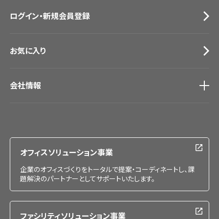
お問い合わせ（一般のお客様）
ログイン・新規会員登録
サンプル・カタログ請求／お問い合わせ（ビジネスのお客様）
お気に入り
会社情報
会社情報
IR情報
採用情報
オフィスソリューション事業
企業のオフィスづくりをトータルで提案・コーディネートし、課
題解決のパートナーとしてサポートいたします。
ファシリティソリューション事業