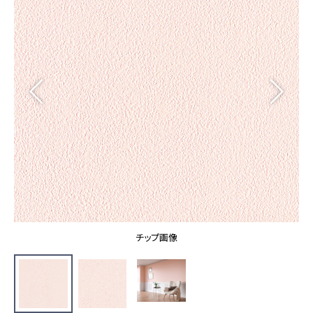
カーテン
カタログ一覧 トップ
床材
施工事例
壁紙
カーテン
ブランド・コレクション
施工事例 トップ
床材
Lilycolor Coordinate 着せ替えシミュレーション
リリカラノート
医療・福祉施設
ホテル・オフィス・店舗
サステナブル商品
モデルハウス
ノンワックス床タイル
ショールーム
新築戸建・マンション
壁紙機能性ガイド
ショールーム トップ
#リリカラのある暮らし
お客様サポート
東京ショールーム
大阪ショールーム
お客様サポート トップ
福岡ショールーム
チップ画像
よくあるご質問
資料ダウンロード
横浜ショールーム
画像ダウンロード
広島ショールーム
動画一覧
仙台ショールーム
非住宅案件に関するお問い合わせ
お手入れ便利帳
札幌ショールーム