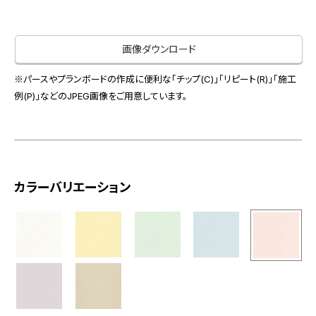
お役立ち資料
お問い合わせ（一般のお客様）
事業紹介
サンプル・カタログ請求／お問い合わせ（ビジネスのお客様）
画像ダウンロード
インテリア事業
会社情報
スペースソリューション事業
※パースやプランボードの作成に便利な「チップ(C)」「リピート(R)」「施工
オフィスソリューション事業
例(P)」などのJPEG画像をご用意しています。
会社情報
ファシリティソリューション事業
IR情報
不動産投資開発事業
採用情報
カラーバリエーション
お知らせ
プライバシーポリシー
サイトマップ
関連団体リンク集
EN
CN