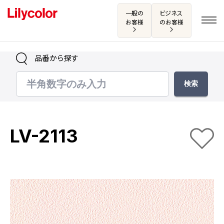
一般の
ビジネス
お客様
のお客様
品番から探す
ログイン・新規会員登録
サンプル・カタログ請求／お問い合わせ
LV-2113
お気に入り
商品を探す
商品を探す トップ
カタログ一覧
壁紙