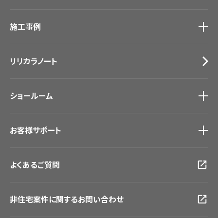
カーテン
カタログ一覧
トップ
床材
施工事例
壁紙
ブランド・コレクション
カーテン
Lilycolor Coordinate 着せ替えシミュレーション
施工事例
トップ
床材
デジタル・デコ インクジェットプリント
リリカラノート
医療・福祉施設
サステナブル商品
ホテル・オフィス・店舗
ノンワックス床タイル
モデルハウス
壁紙機能性ガイド
ショールーム
新築戸建・マンション
#リリカラのある暮らし
ショールーム
トップ
お客様サポート
東京ショールーム
大阪ショールーム
お客様サポート
トップ
福岡ショールーム
よくあるご質問
資料ダウンロード
横浜ショールーム
画像ダウンロード
広島ショールーム
動画一覧
仙台ショールーム
非住宅案件に関するお問い合わせ
お手入れ便利帳
札幌ショールーム
お役立ち資料