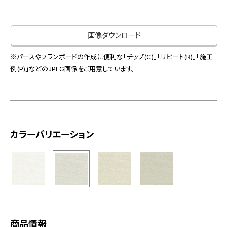
お役立ち資料
お問い合わせ（一般のお客様）
事業紹介
サンプル・カタログ請求／お問い合わせ（ビジネスのお客様）
画像ダウンロード
インテリア事業
会社情報
スペースソリューション事業
※パースやプランボードの作成に便利な「チップ(C)」「リピート(R)」「施工
オフィスソリューション事業
例(P)」などのJPEG画像をご用意しています。
会社情報
ファシリティソリューション事業
IR情報
不動産投資開発事業
採用情報
カラーバリエーション
お知らせ
プライバシーポリシー
サイトマップ
関連団体リンク集
EN
CN
商品情報