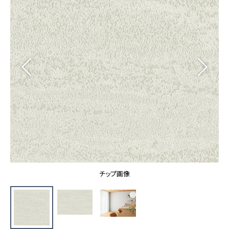
カーテン
カタログ一覧 トップ
床材
施工事例
壁紙
カーテン
ブランド・コレクション
施工事例 トップ
床材
Lilycolor Coordinate 着せ替えシミュレーション
リリカラノート
医療・福祉施設
ホテル・オフィス・店舗
サステナブル商品
モデルハウス
ノンワックス床タイル
ショールーム
新築戸建・マンション
壁紙機能性ガイド
ショールーム トップ
#リリカラのある暮らし
お客様サポート
東京ショールーム
大阪ショールーム
お客様サポート トップ
福岡ショールーム
チップ画像
よくあるご質問
資料ダウンロード
横浜ショールーム
画像ダウンロード
広島ショールーム
動画一覧
仙台ショールーム
非住宅案件に関するお問い合わせ
お手入れ便利帳
札幌ショールーム