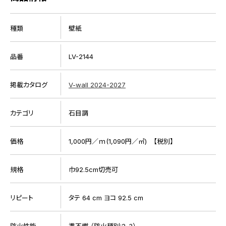
種類
壁紙
品番
LV-2144
掲載カタログ
V-wall 2024-2027
カテゴリ
石目調
価格
1,000円／ｍ(1,090円／㎡) 【税別】
規格
巾92.5cm切売可
リピート
タテ 64 cm ヨコ 92.5 cm
防火性能
準不燃 （防火種別:2-3）