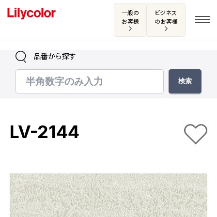
一般の
ビジネス
お客様
のお客様
品番から探す
ログイン・新規会員登録
サンプル・カタログ請求／お問い合わせ
LV-2144
お気に入り
商品を探す
商品を探す トップ
カタログ一覧
壁紙