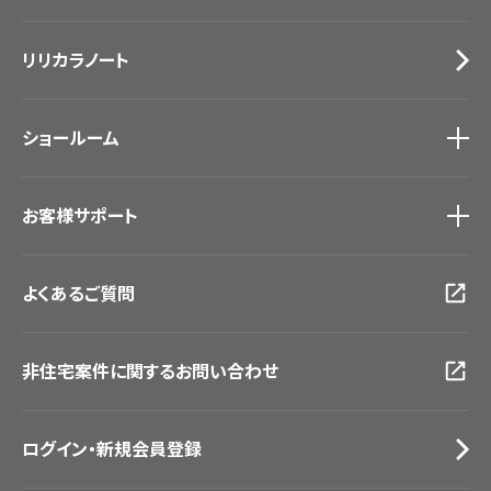
カーテン
Lilycolor Coordinate 着せ替えシミュレーション
施工事例
トップ
床材
デジタル・デコ インクジェットプリント
リリカラノート
医療・福祉施設
サステナブル商品
ホテル・オフィス・店舗
ノンワックス床タイル
モデルハウス
壁紙機能性ガイド
ショールーム
新築戸建・マンション
#リリカラのある暮らし
ショールーム
トップ
お客様サポート
東京ショールーム
大阪ショールーム
お客様サポート
トップ
福岡ショールーム
よくあるご質問
資料ダウンロード
横浜ショールーム
画像ダウンロード
広島ショールーム
動画一覧
仙台ショールーム
非住宅案件に関するお問い合わせ
お手入れ便利帳
札幌ショールーム
お役立ち資料
お問い合わせ（一般のお客様）
ログイン・新規会員登録
サンプル・カタログ請求／お問い合わせ（ビジネスのお客様）