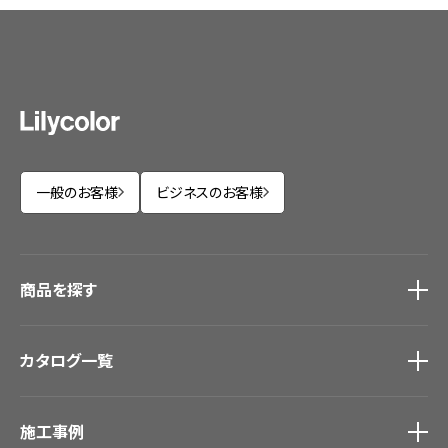
一般のお客様
ビジネスのお客様
商品を探す
商品を探す
トップ
カタログ一覧
壁紙
カーテン
カタログ一覧
トップ
床材
施工事例
壁紙
ブランド・コレクション