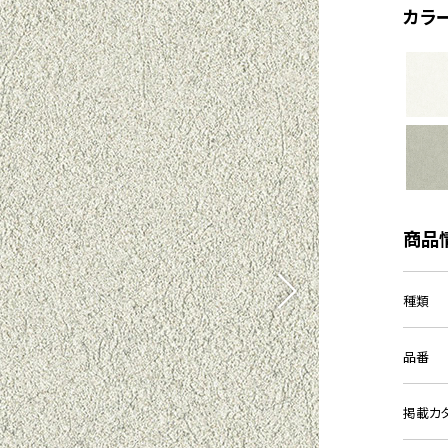
カラ
商品
種類
品番
掲載カ