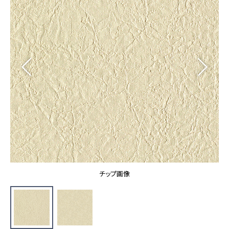
カーテン
カタログ一覧 トップ
床材
施工事例
壁紙
カーテン
ブランド・コレクション
施工事例 トップ
床材
Lilycolor Coordinate 着せ替えシミュレーション
リリカラノート
医療・福祉施設
ホテル・オフィス・店舗
サステナブル商品
モデルハウス
ノンワックス床タイル
ショールーム
新築戸建・マンション
壁紙機能性ガイド
ショールーム トップ
#リリカラのある暮らし
お客様サポート
東京ショールーム
大阪ショールーム
お客様サポート トップ
福岡ショールーム
チップ画像
よくあるご質問
資料ダウンロード
横浜ショールーム
画像ダウンロード
広島ショールーム
動画一覧
仙台ショールーム
非住宅案件に関するお問い合わせ
お手入れ便利帳
札幌ショールーム