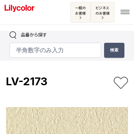
一般の
ビジネス
お客様
のお客様
品番から探す
ログイン・新規会員登録
サンプル・カタログ請求／お問い合わせ
LV-2173
お気に入り
商品を探す
商品を探す トップ
カタログ一覧
壁紙