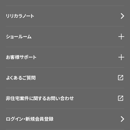
カーテン
Lilycolor Coordinate 着せ替えシミュレーション
施工事例
トップ
床材
デジタル・デコ インクジェットプリント
リリカラノート
医療・福祉施設
サステナブル商品
ホテル・オフィス・店舗
ノンワックス床タイル
モデルハウス
壁紙機能性ガイド
ショールーム
新築戸建・マンション
#リリカラのある暮らし
ショールーム
トップ
お客様サポート
東京ショールーム
大阪ショールーム
お客様サポート
トップ
福岡ショールーム
よくあるご質問
資料ダウンロード
横浜ショールーム
画像ダウンロード
広島ショールーム
動画一覧
仙台ショールーム
非住宅案件に関するお問い合わせ
お手入れ便利帳
札幌ショールーム
お役立ち資料
お問い合わせ（一般のお客様）
ログイン・新規会員登録
サンプル・カタログ請求／お問い合わせ（ビジネスのお客様）