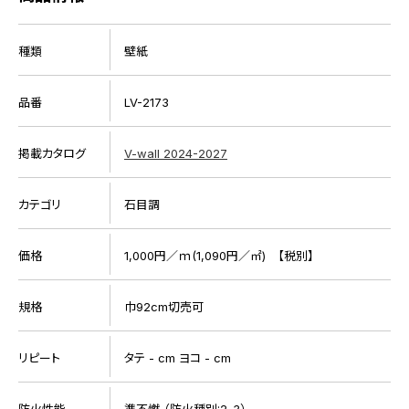
種類
壁紙
品番
LV-2173
掲載カタログ
V-wall 2024-2027
カテゴリ
石目調
価格
1,000円／ｍ(1,090円／㎡) 【税別】
規格
巾92cm切売可
リピート
タテ - cm ヨコ - cm
防火性能
準不燃 （防火種別:2-3）