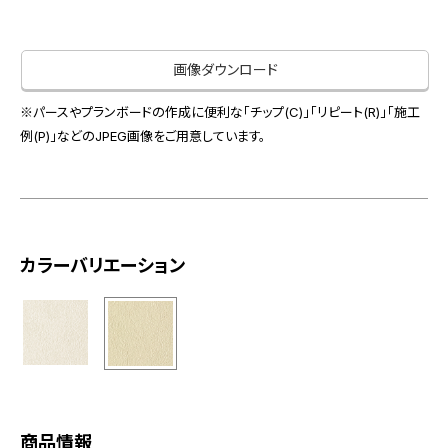
お役立ち資料
お問い合わせ（一般のお客様）
事業紹介
サンプル・カタログ請求／お問い合わせ（ビジネスのお客様）
画像ダウンロード
インテリア事業
会社情報
スペースソリューション事業
※パースやプランボードの作成に便利な「チップ(C)」「リピート(R)」「施工
オフィスソリューション事業
例(P)」などのJPEG画像をご用意しています。
会社情報
ファシリティソリューション事業
IR情報
不動産投資開発事業
採用情報
カラーバリエーション
お知らせ
プライバシーポリシー
サイトマップ
関連団体リンク集
EN
CN
商品情報