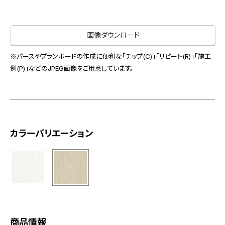
お役立ち資料
お問い合わせ（一般のお客様）
事業紹介
サンプル・カタログ請求／お問い合わせ（ビジネスのお客様）
画像ダウンロード
インテリア事業
会社情報
スペースソリューション事業
※パースやプランボードの作成に便利な「チップ(C)」「リピート(R)」「施工
オフィスソリューション事業
例(P)」などのJPEG画像をご用意しています。
会社情報
ファシリティソリューション事業
IR情報
不動産投資開発事業
採用情報
カラーバリエーション
お知らせ
プライバシーポリシー
サイトマップ
関連団体リンク集
EN
CN
商品情報