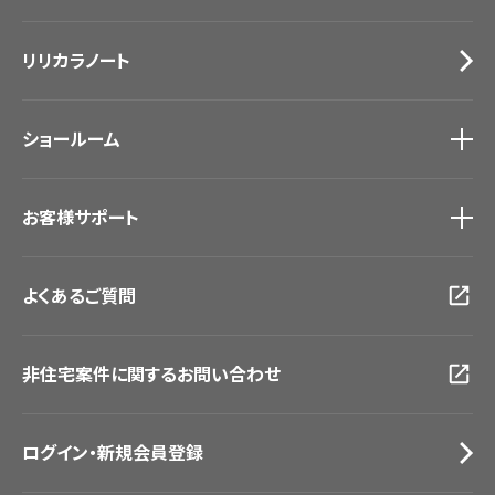
カーテン
Lilycolor Coordinate 着せ替えシミュレーション
施工事例
トップ
床材
デジタル・デコ インクジェットプリント
リリカラノート
医療・福祉施設
サステナブル商品
ホテル・オフィス・店舗
ノンワックス床タイル
モデルハウス
壁紙機能性ガイド
ショールーム
新築戸建・マンション
#リリカラのある暮らし
ショールーム
トップ
お客様サポート
東京ショールーム
大阪ショールーム
お客様サポート
トップ
福岡ショールーム
よくあるご質問
資料ダウンロード
横浜ショールーム
画像ダウンロード
広島ショールーム
動画一覧
仙台ショールーム
非住宅案件に関するお問い合わせ
お手入れ便利帳
札幌ショールーム
お役立ち資料
お問い合わせ（一般のお客様）
ログイン・新規会員登録
サンプル・カタログ請求／お問い合わせ（ビジネスのお客様）