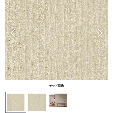
カーテン
カタログ一覧 トップ
床材
施工事例
壁紙
カーテン
ブランド・コレクション
施工事例 トップ
床材
Lilycolor Coordinate 着せ替えシミュレーション
リリカラノート
医療・福祉施設
ホテル・オフィス・店舗
サステナブル商品
モデルハウス
ノンワックス床タイル
ショールーム
新築戸建・マンション
壁紙機能性ガイド
ショールーム トップ
#リリカラのある暮らし
お客様サポート
東京ショールーム
大阪ショールーム
お客様サポート トップ
福岡ショールーム
チップ画像
よくあるご質問
資料ダウンロード
横浜ショールーム
画像ダウンロード
広島ショールーム
動画一覧
仙台ショールーム
非住宅案件に関するお問い合わせ
お手入れ便利帳
札幌ショールーム