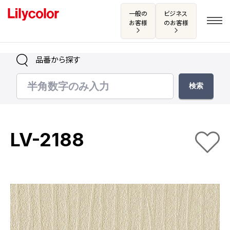
一般の
ビジネス
お客様
のお客様
品番から探す
ログイン・新規会員登録
サンプル・カタログ請求／お問い合わせ
LV-2188
お気に入り
商品を探す
商品を探す トップ
カタログ一覧
壁紙