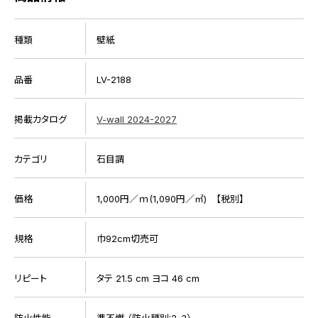
種類
壁紙
品番
LV-2188
掲載カタログ
V-wall 2024-2027
カテゴリ
石目調
価格
1,000円／ｍ(1,090円／㎡) 【税別】
規格
巾92cm切売可
リピート
タテ 21.5 cm ヨコ 46 cm
防火性能
準不燃 （防火種別:2-3）