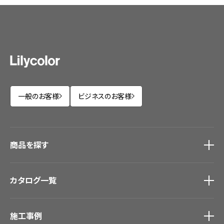
一般のお客様
ビジネスのお客様
商品を探す
商品を探す
トップ
カタログ一覧
壁紙
カーテン
カタログ一覧
トップ
床材
施工事例
壁紙
ブランド・コレクション