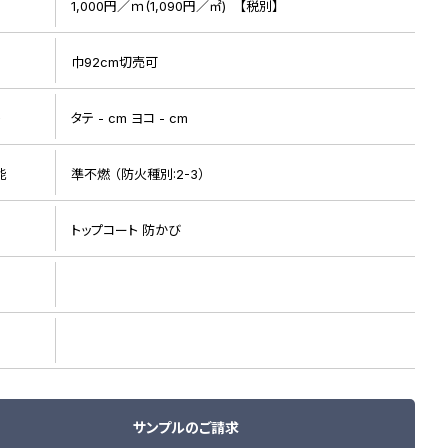
1,000円／ｍ(1,090円／㎡) 【税別】
巾92cm切売可
ト
タテ - cm ヨコ - cm
能
準不燃 （防火種別:2-3）
リピート画像
トップコート 防かび
サンプルのご請求