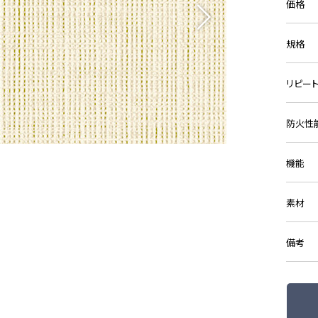
価格
規格
リピー
防火性
機能
素材
備考