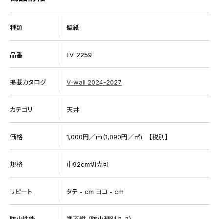
種類
壁紙
品番
LV-2259
掲載カタログ
V-wall 2024-2027
カテゴリ
天井
価格
1,000円／ｍ(1,090円／㎡) 【税別】
規格
巾92cm切売可
リピート
タテ - cm ヨコ - cm
防火性能
準不燃 （防火種別:2-3）