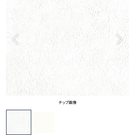
カーテン
カタログ一覧 トップ
床材
施工事例
壁紙
カーテン
ブランド・コレクション
施工事例 トップ
床材
Lilycolor Coordinate 着せ替えシミュレーション
リリカラノート
医療・福祉施設
ホテル・オフィス・店舗
サステナブル商品
モデルハウス
ノンワックス床タイル
ショールーム
新築戸建・マンション
壁紙機能性ガイド
ショールーム トップ
#リリカラのある暮らし
お客様サポート
東京ショールーム
大阪ショールーム
お客様サポート トップ
福岡ショールーム
チップ画像
よくあるご質問
資料ダウンロード
横浜ショールーム
画像ダウンロード
広島ショールーム
動画一覧
仙台ショールーム
非住宅案件に関するお問い合わせ
お手入れ便利帳
札幌ショールーム