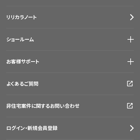
カーテン
Lilycolor Coordinate 着せ替えシミュレーション
施工事例
トップ
床材
デジタル・デコ インクジェットプリント
リリカラノート
医療・福祉施設
サステナブル商品
ホテル・オフィス・店舗
ノンワックス床タイル
モデルハウス
壁紙機能性ガイド
ショールーム
新築戸建・マンション
#リリカラのある暮らし
ショールーム
トップ
お客様サポート
東京ショールーム
大阪ショールーム
お客様サポート
トップ
福岡ショールーム
よくあるご質問
資料ダウンロード
横浜ショールーム
画像ダウンロード
広島ショールーム
動画一覧
仙台ショールーム
非住宅案件に関するお問い合わせ
お手入れ便利帳
札幌ショールーム
お役立ち資料
お問い合わせ（一般のお客様）
ログイン・新規会員登録
サンプル・カタログ請求／お問い合わせ（ビジネスのお客様）