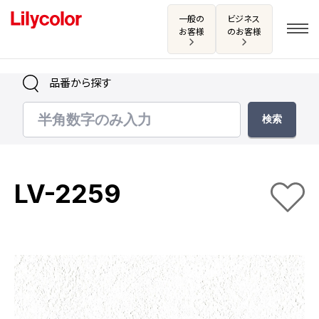
一般の
ビジネス
お客様
のお客様
品番から探す
ログイン・新規会員登録
サンプル・カタログ請求／お問い合わせ
LV-2259
お気に入り
商品を探す
商品を探す トップ
カタログ一覧
壁紙