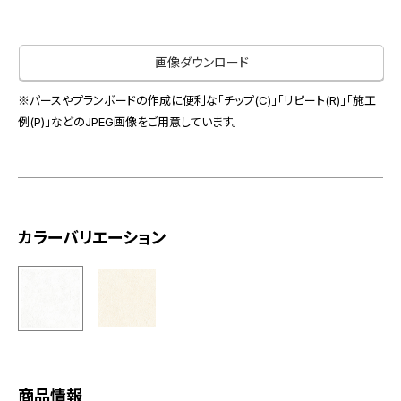
お役立ち資料
お問い合わせ（一般のお客様）
事業紹介
サンプル・カタログ請求／お問い合わせ（ビジネスのお客様）
画像ダウンロード
インテリア事業
会社情報
スペースソリューション事業
※パースやプランボードの作成に便利な「チップ(C)」「リピート(R)」「施工
オフィスソリューション事業
例(P)」などのJPEG画像をご用意しています。
会社情報
ファシリティソリューション事業
IR情報
不動産投資開発事業
採用情報
カラーバリエーション
お知らせ
プライバシーポリシー
サイトマップ
関連団体リンク集
EN
CN
商品情報