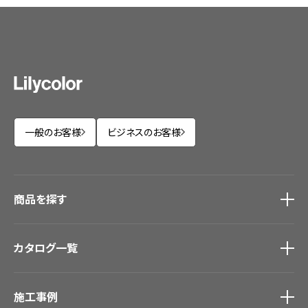
一般のお客様
ビジネスのお客様
商品を探す
商品を探す
トップ
カタログ一覧
壁紙
カーテン
カタログ一覧
トップ
床材
施工事例
壁紙
ブランド・コレクション